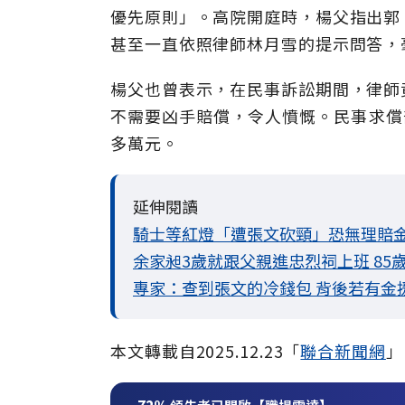
優先原則」。高院開庭時，楊父指出郭
甚至一直依照律師林月雪的提示問答，
楊父也曾表示，在民事訴訟期間，律師
不需要凶手賠償，令人憤慨。民事求償
多萬元。
延伸閱讀
騎士等紅燈「遭張文砍頸」恐無理賠金
余家昶3歲就跟父親進忠烈祠上班 85
專家：查到張文的冷錢包 背後若有金
本文轉載自2025.12.23「
聯合新聞網
」