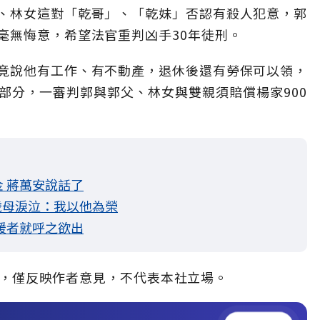
、林女這對「乾哥」、「乾妹」否認有殺人犯意，郭
毫無悔意，希望法官重判凶手30年徒刑。
竟說他有工作、有不動產，退休後還有勞保可以領，
部分，一審判郭與郭父、林女與雙親須賠償楊家900
 蔣萬安說話了
歲母淚泣：我以他為榮
援者就呼之欲出
，僅反映作者意見，不代表本社立場。