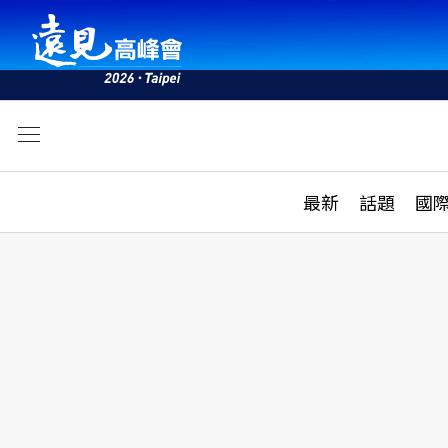
文
最新
最新
話題
國
雜誌目錄
活動
話題
AI
學堂
專題報導
科技
教育
遠見ON AIR
影音
合作