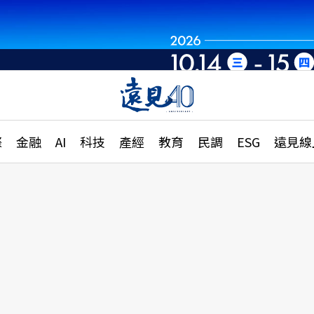
章
特輯
文章
大學升學、職涯攻略
遠
際
金融
AI
科技
產經
教育
民調
ESG
遠見線
國際
更
縣市施政調查全解析
金融
單
民調
產經
電
好享生活
獨
專欄