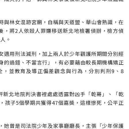
時與林女混跡宮廟，自稱與天道盟、華山會熟識，在
後，將2人依殺人罪嫌移送新北地檢署偵辦，檢方偵
兩人。
女適用刑法減刑，加上兩人於少年觀護所期間分別經
身的過錯、不當言行」，有必要藉由較長期機構矯正
全，並教育及導正偏差觀念與行為，分別判刑9、8
批評新北地院判決書裡處處透露對凶手「乾哥」、「乾
，孩子5個學期共獲得47個嘉獎，這樣慘死，公平正
，她曾是司法院少年及家事廳廳長，主張「少年保護