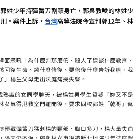
被郭姓少年持彈簧刀割頸身亡，郭與教唆的林姓少
徒刑。案件上訴，
台灣
高等法院今宣判郭12年、林
裡面怒吼「為什麼判那麼低、殺人了還談什麼教育、
孩回復生命、談什麼修復、要修復什麼告訴我啊、我
了」楊生父母走出法庭痛哭失聲。
壁班找熟識的女同學聊天，被楊姓男學生質疑「妳又不是
林女氣得甩教室門離開後，要求同校郭姓「乾哥」幫
持預藏彈簧刀猛刺楊的頸部、胸口多刀，楊大量失血
，隔天仍不治，郭與林女事後被新北地院少年法庭裁