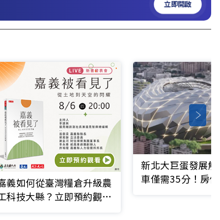
立即開啟
新北大巨蛋發展解
車僅需35分！房
嘉義如何從臺灣糧倉升級農
工科技大縣？立即預約觀看
▶