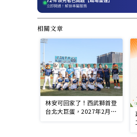
72%
領先者已開啟【職場雷達】
立即開通！解鎖專屬服務
相關文章
林安可回家了！西武獅首登
台北大巨蛋，2027年2月連
兩天獻上台日棒球交流賽