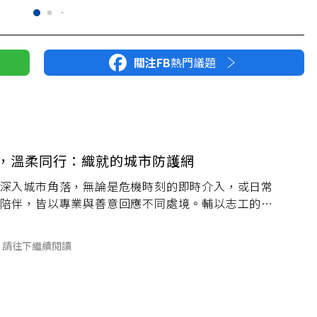
關注FB
熱門議題
，溫柔同行：織就的城市防護網
深入城市角落，無論是危機時刻的即時介入，或日常
陪伴，皆以專業與善意回應不同處境。輔以志工的暖
們默默接住每個受挫靈魂，讓孤單有所依靠，用行動
更有溫度的城市。
請往下繼續閱讀