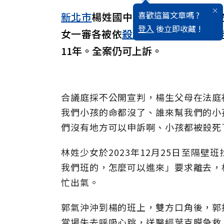
喜歡這篇文章嗎 ?
新北市
楊姓國中生前年耶誕節在校
登入
後立即收藏 !
女一審各被依
殺人
罪判決9年、8年
11年。全案仍可上訴。
合議庭採不公開宣判，楊生父母在法庭
我們小孩的命都沒了、誰來幫我們的小
們沒有地方可以申訴啊、小孩都被殺死
林姓少女於2023年12月25日至隔
我們班的，怎麼可以進來」要求離去，
忙出氣。
郭氣沖沖到楊的班上，雙方口角後，郭
當場失去呼吸心跳，送醫經葉克膜急救