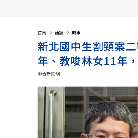
【遠見40週年慶】訂《遠見》贈實用家電3選1+暢銷好
首頁
話題
時事
新北國中生割頸案二
年、教唆林女11年
聯合新聞網
加入追蹤
聯合新聞網