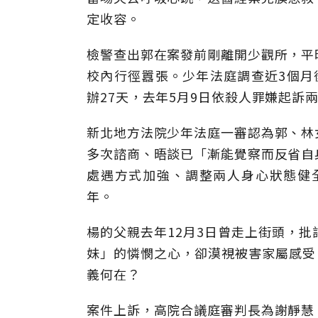
定收容。
檢警查出郭在案發前剛離開少觀所，平
校內行徑囂張。少年法庭調查近3個月
辦27天，去年5月9日依殺人罪嫌起訴
新北地方法院少年法庭一審認為郭、林
多次諮商、晤談已「漸能覺察而反省自
處遇方式加強、調整兩人身心狀態健
年。
楊的父親去年12月3日曾走上街頭，
妹」的憐憫之心，卻漠視被害家屬感受
義何在？
案件上訴，高院合議庭審判長為謝靜慧