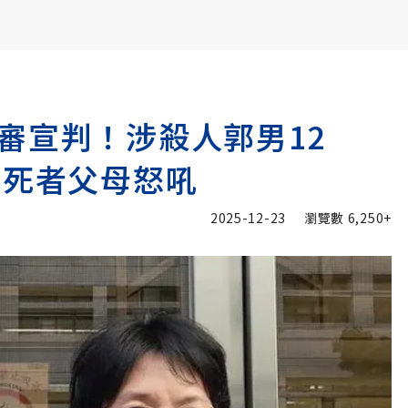
書6選3 特價 3,980 元
審宣判！涉殺人郭男12
，死者父母怒吼
2025-12-23
瀏覽數
6,250+