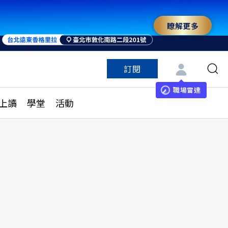
瞭解更多
訂閱
特色頻道
訂閱
見線上讀
ESG遠見
職場雷達
上讀
學堂
活動
多訂閱方案
城市學
刊購買
健康遠見
子報訂閱
華人精英論壇
享知識包
領導影響力學院