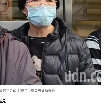
法官重判凶手30年。取自聯合新聞網
遠見