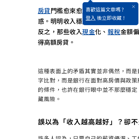
喜歡這篇文章嗎 ?
房貸
門檻愈來愈嚴格的市場環境中
登入
後立即收藏 !
惑。明明收入穩定、信用分數漂亮
反之，那些收入
現金
化、
報稅
金額
得高額房貸。
這種表面上的矛盾其實並非偶然，而是
字比對，而是銀行在面對高房價與政策
的條件，也許在銀行眼中並不那麼穩定
藏風險。
誤以為「收入越高越好」？卻不
許多人認為，只要自己的薪資優渥、工