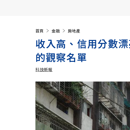
【遠見40週年慶】訂《遠見》贈實用家電3選1+暢銷好
首頁
金融
房地產
收入高、信用分數漂
的觀察名單
科技新報
加入追蹤
科技新報