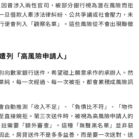
但因曾涉入兩性官司，被部分銀行視為潛在風險而拒
一旦借款人牽涉法律糾紛、公共爭議或社會壓力，未
行便會列入「觀察名單」。這些風險從不會出現聯徵
遭列「高風險申請人」
別向數家銀行送件，希望碰上願意承作的承辦人。然
單純，每一次經過、每一次被拒，都會累積成風險訊
會自動推測「收入不足」、「負債比不符」、「物件
至直接婉拒。第三次送件時，被視為高風險申請人的
列註需要「額外審查」。這種「無聲黑名單」並非惡
因此，房貸送件不是多多益善，而是要一次送對、送