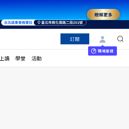
瞭解更多
訂閱
特色頻道
訂閱
見線上讀
ESG遠見
職場雷達
上讀
學堂
活動
多訂閱方案
城市學
刊購買
健康遠見
子報訂閱
華人精英論壇
享知識包
領導影響力學院