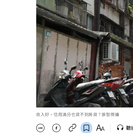
收入好，信用滿分也貸不到房貸？張智傑攝
聽