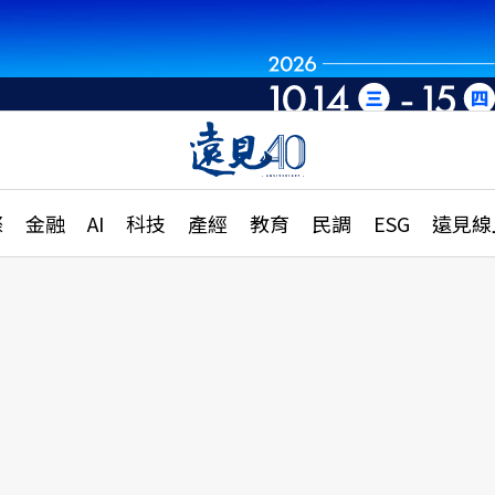
章
特輯
文章
大學升學、職涯攻略
遠
際
金融
AI
科技
產經
教育
民調
ESG
遠見線
國際
更
縣市施政調查全解析
金融
單
民調
產經
電
好享生活
獨
專欄