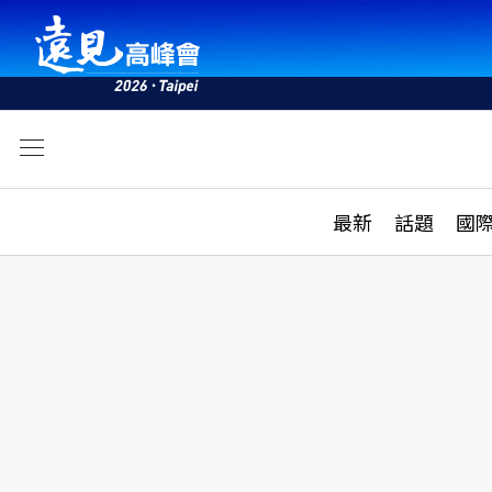
文
最新
最新
話題
國
雜誌目錄
活動
話題
AI
學堂
專題報導
科技
教育
遠見ON AIR
影音
合作