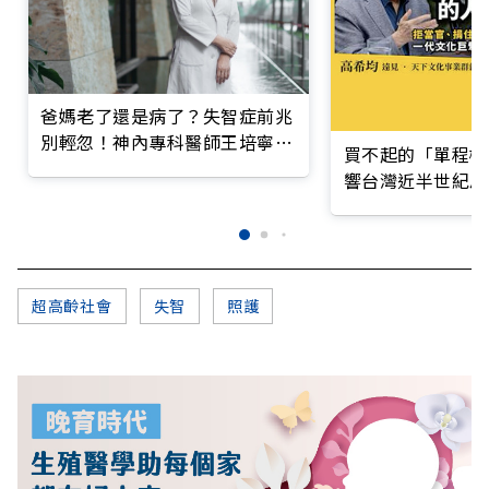
爸媽老了還是病了？失智症前兆
別輕忽！神內專科醫師王培寧呼
買不起的「單程機
籲把握大腦黃金期
響台灣近半世紀思
超高齡社會
失智
照護