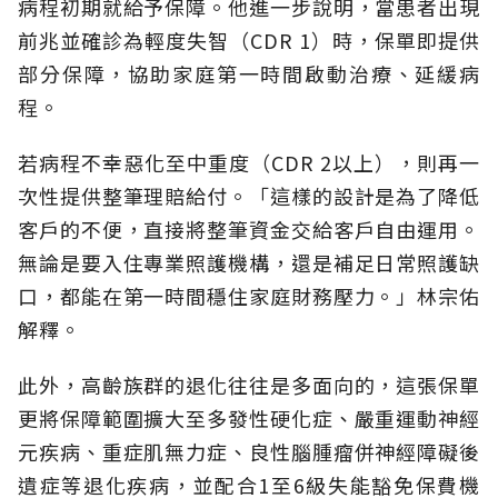
病程初期就給予保障。他進一步說明，當患者出現
前兆並確診為輕度失智（CDR 1）時，保單即提供
部分保障，協助家庭第一時間啟動治療、延緩病
程。
若病程不幸惡化至中重度（CDR 2以上），則再一
次性提供整筆理賠給付。「這樣的設計是為了降低
客戶的不便，直接將整筆資金交給客戶自由運用。
無論是要入住專業照護機構，還是補足日常照護缺
口，都能在第一時間穩住家庭財務壓力。」林宗佑
解釋。
此外，高齡族群的退化往往是多面向的，這張保單
更將保障範圍擴大至多發性硬化症、嚴重運動神經
元疾病、重症肌無力症、良性腦腫瘤併神經障礙後
遺症等退化疾病，並配合1至6級失能豁免保費機