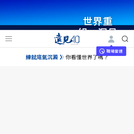
世界重
組・洞見
未來 與
世界領袖
職場雷達
練就底氣沉澱
你看懂世界了嗎？
同行