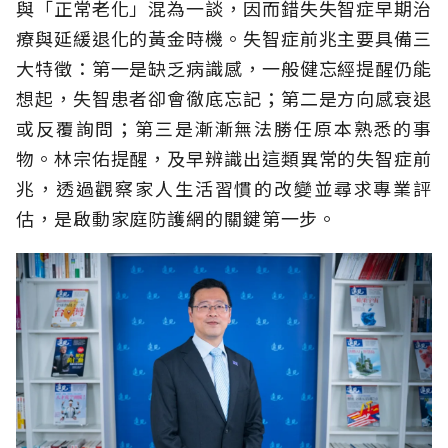
與「正常老化」混為一談，因而錯失失智症早期治
療與延緩退化的黃金時機。失智症前兆主要具備三
大特徵：第一是缺乏病識感，一般健忘經提醒仍能
想起，失智患者卻會徹底忘記；第二是方向感衰退
或反覆詢問；第三是漸漸無法勝任原本熟悉的事
物。林宗佑提醒，及早辨識出這類異常的失智症前
兆，透過觀察家人生活習慣的改變並尋求專業評
估，是啟動家庭防護網的關鍵第一步。