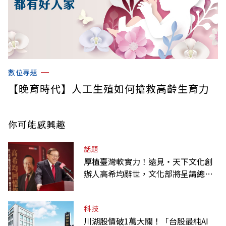
數位專題
【晚育時代】人工生殖如何搶救高齡生育力
你可能感興趣
話題
厚植臺灣軟實力！遠見‧天下文化創
辦人高希均辭世，文化部將呈請總統
明令褒揚
科技
川湖股價破1萬大關！「台股最純AI