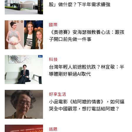
股」做什麼？下半年需求續強
國際
《奧德賽》安海瑟薇教養心法：跟孩
子開口前先做一件事
科技
台灣年輕人前途較抗跌？林宜敬：半
導體剛好躲過AI取代
好享生活
小品電影《給阿嬤的情書》，如何逼
哭全中國觀眾，想打電話給阿嬤？
話題