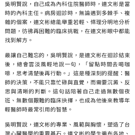
吳明賢說，自己成為內科住院醫師時，連文彬是當
時的內科主任。病房迴診時，無論遇到多棘手、複
雜的個案，連文彬總能舉重若輕、條理分明地分析
問題，彷彿再困難的臨床挑戰，在連文彬眼中都能
找到解方。
最讓自己難忘的，吳明賢說，是連文彬在迴診結束
後，總會雲淡風輕地說一句，「留點時間去喝咖
啡，思考清楚後再行動。」這是種深刻的提醒：醫
師的決策，不能只靠忙碌與直覺，而需要沉澱、反
思與清晰的判斷。這句話陪著自己走過無數個夜
班、無數個艱難的臨床抉擇，也成為他後來教導年
輕醫師時最常引用的智慧。
吳明賢說，連文彬的專業、風範與胸懷，塑造了台
灣心臟醫學的重要基石。連文彬的學生遍布各地、