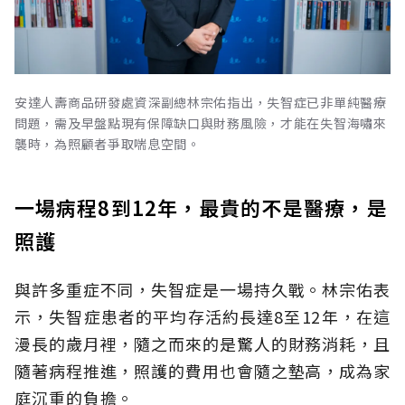
安達人壽商品研發處資深副總林宗佑指出，失智症已非單純醫療
問題，需及早盤點現有保障缺口與財務風險，才能在失智海嘯來
襲時，為照顧者爭取喘息空間。
一場病程8到12年，最貴的不是醫療，是
照護
與許多重症不同，失智症是一場持久戰。林宗佑表
示，失智症患者的平均存活約長達8至12年，在這
漫長的歲月裡，隨之而來的是驚人的財務消耗，且
隨著病程推進，照護的費用也會隨之墊高，成為家
庭沉重的負擔。