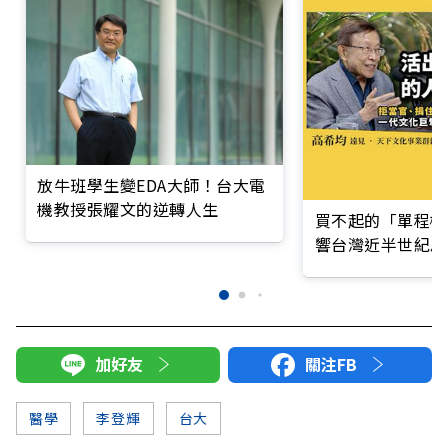
放牛班學生變EDA大師！台大電
機教授張耀文的逆轉人生
買不起的「單程機
響台灣近半世紀思
加好友
關注FB
醫學
李登輝
台大