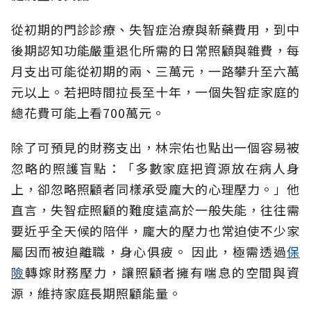
從初期的門診診療、失智症治療與新藥費用，到中
後期認知功能嚴重退化所需的日常照顧與雜費，每
月支出可能從初期的兩、三萬元，一路攀升至六萬
元以上。若把時間拉長至十年，一個失智症家庭的
總花費可能上看700萬元。
除了可預見的財務支出，林宗佑也點出一個容易被
忽略的照護盲點：「多數家庭把資源放在病人身
上，卻忽略照顧者同樣承受龐大的心理壓力。」他
直言，失智症照顧的難度遠高於一般失能，往往需
要近乎全天候的陪伴，龐大的壓力也常迫使不少家
屬因而被迫離職，身心俱疲。
因此，極需透過
保
險
轉嫁財務壓力，讓照顧者擁有喘息的空間與資
源，維持家庭長期照顧能量。