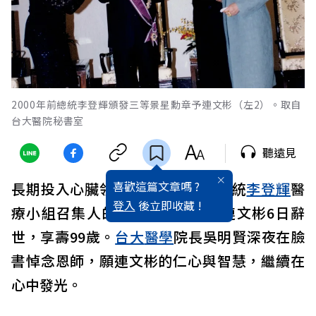
2000年前總統李登輝頒發三等景星勳章予連文彬（左2）。取自
台大醫院秘書室
聽遠見
喜歡這篇文章嗎 ?
長期投入心臟領域研究、曾任前總統
李登輝
醫
登入
後立即收藏 !
療小組召集人的醫療奉獻獎得主連文彬6日辭
世，享壽99歲。
台大
醫學
院長吳明賢深夜在臉
書悼念恩師，願連文彬的仁心與智慧，繼續在
心中發光。