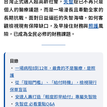
台灣正式邁入超高齡社會，
失智
症已不再只是
個人的醫療議題，而是一場漫長且牽動全家的
長期抗戰。面對日益逼近的失智海嘯，如何客
觀檢視現有保障缺口，及早接住財務與
照護
風
險，已成為全民必修的財務課題。
目錄
•
一場病程8到12年，最貴的不是醫療，是照
護
•
從「理賠門檻」、「給付時機」，檢視現行
保單盲區
•
安達人壽打造「輕度即早給付」專屬失智險
•
失智症 必看重點Q&A