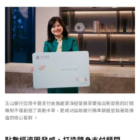
玉山銀行信用卡暨支付金融處資深經理張家菱指出新型態的訂閱
機制不僅創造了高動卡率，更成功協助銀行精準篩選並黏著高價
值的核心客群 。
點數經濟圈發威，打造隨身支付顧問