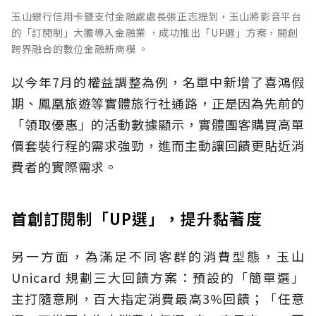
玉山銀行信用卡暨支付金融處處長張正志提到，玉山將影音平台
的「訂閱制」大膽導入金融業 ，成功推出「UP選」方案，開創
跨界融合的數位金融新商模 。
以今年7月的權益調整為例，名單中新增了喜鴻假
期、鳳凰旅遊等實體旅行社通路，正是因為先前的
「領取優惠」的活動數據顯示，實體團客購買高單
價套裝行程的需求強勁，進而主動讓回饋更貼近消
費者的實際需求。
首創訂閱制「UP選」，提升黏著度
另一方面，為滿足不同客群的消費型態，玉山
Unicard 規劃三大回饋方案：預設的「簡單選」
主打隨意刷，百大指定消費最高3%回饋；「任意