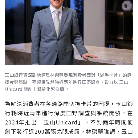
玉山銀行資深副總經理林榮華發現消費者面對「滿手卡片」的選
擇疲勞痛點，率領團隊耗時近兩年進行田野調查，致力以 玉山
Unicard 讓刷卡體驗化繁為簡 。
為解決消費者在各通路間切換卡片的困擾，玉山銀
行耗時近兩年進行深度田野調查與系統開發，在
2024年推出「玉山Unicard」，不到兩年時間便
創下發行近200萬張亮眼成績。林榮華強調，玉山