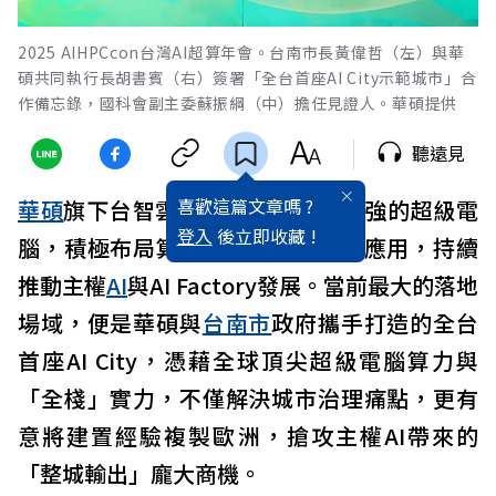
2025 AIHPCcon台灣AI超算年會。台南市長黃偉哲（左）與華
碩共同執行長胡書賓（右）簽署「全台首座AI City示範城市」合
作備忘錄，國科會副主委蘇振綱（中）擔任見證人。華碩提供
聽遠見
喜歡這篇文章嗎 ?
華碩
旗下台智雲坐擁全球算力前30強的超級電
登入
後立即收藏 !
腦，積極布局算力建置、租賃相關應用，持續
推動主權
AI
與AI Factory發展。當前最大的落地
場域，便是華碩與
台南市
政府攜手打造的全台
首座AI City，憑藉全球頂尖超級電腦算力與
「全棧」實力，不僅解決城市治理痛點，更有
意將建置經驗複製歐洲，搶攻主權AI帶來的
「整城輸出」龐大商機。