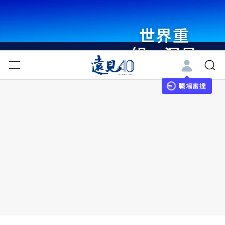
世界重
組・洞見
未來 與
世界領袖
職場雷達
同行