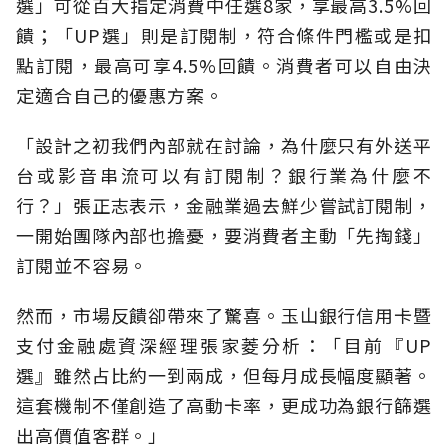
選」可從百大指定消費中任選8家，享最高3.5%回
饋；「UP選」則是訂閱制，符合條件門檻或是扣
點訂閱，最高可享4.5%回饋。消費者可以自由決
定適合自己的優惠方案。
「設計之初我們內部就在討論，為什麼只有外送平
台或影音串流可以有訂閱制？銀行業為什麼不
行？」張正志表示，金融業過去鮮少嘗試訂閱制，
一開始團隊內部也擔憂，要消費者主動「先掏錢」
訂閱並不容易。
然而，市場反饋卻帶來了驚喜。玉山銀行信用卡暨
支付金融處資深經理張家菱分析：「目前『UP
選』雖然占比約一到兩成，但每月成長幅度顯著。
這套機制不僅創造了高動卡率，更成功為銀行篩選
出高價值客群。」