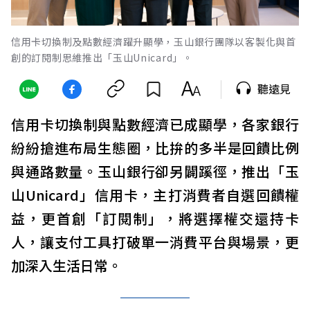
信用卡切換制及點數經濟躍升顯學，玉山銀行團隊以客製化與首
創的訂閱制思維推出「玉山Unicard」。
聽遠見
信用卡切換制與點數經濟已成顯學，各家銀行
紛紛搶進布局生態圈，比拚的多半是回饋比例
與通路數量。玉山銀行卻另闢蹊徑，推出「玉
山Unicard」信用卡，主打消費者自選回饋權
益，更首創「訂閱制」，將選擇權交還持卡
人，讓支付工具打破單一消費平台與場景，更
加深入生活日常。