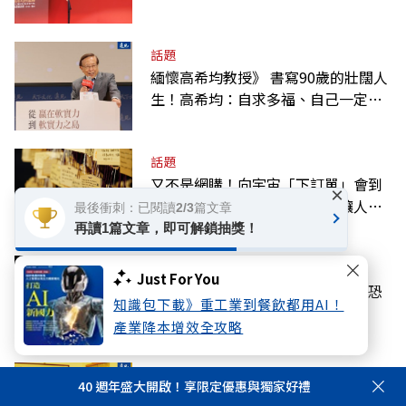
話題
緬懷高希均教授》 書寫90歲的壯闊人
生！高希均：自求多福、自己一定要
爭氣
話題
又不是網購！向宇宙「下訂單」會到
×
貨？心理師解析「顯化」為何讓人無
最後衝刺：已閱讀2/3篇文章
法自拔
再讀1篇文章，即可解鎖抽獎！
國際
Just For You
川普簽行政命令禁「生育旅遊」，恐
知識包下載》重工業到餐飲都用AI！
再掀法律戰
產業降本增效全攻略
話題
40 週年盛大開啟！享限定優惠與獨家好禮
高希均回憶錄》曾與波特、奈伊、傅