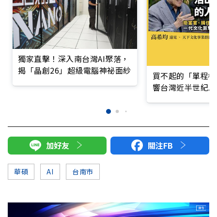
獨家直擊！深入南台灣AI聚落，
揭「晶創26」超級電腦神祕面紗
買不起的「單程機
響台灣近半世紀思
加好友
關注FB
華碩
AI
台南市