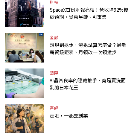
科技
SpaceX首份財報亮相！營收增92%優
於預期，受惠星鏈、AI事業
金融
想規劃退休，勞退試算怎麼做？最新
薪資級距表、月領改一次領撇步
國際
AI晶片良率的隱藏推手，竟是賣洗面
乳的日本花王
產經
走吧，一起去創業