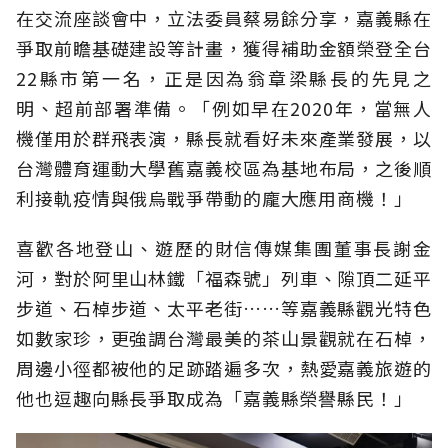
在交流座談會中，立法委員蔡易餘分享，嘉義縣在
爭取前瞻基礎建設等計畫，獲得補助金額榮登全台
22縣市第一名，正是因為翁章梁縣長的先見之
明、超前部署準備。「例如早在2020年，當無人
機僅用於群飛表演，縣長就看好未來產業發展，以
台灣體育運動大學舊嘉義校區為基地布局，之後順
利接軌疫情與俄烏戰爭帶動的龐大應用商機！」
喜歡各地登山、遊歷的財信傳媒集團董事長謝金
河，對於阿里山林鐵「福森號」列車、隙頂二延平
步道、石棹步道、太平老街……等嘉義縣觀光特色
如數家珍，更強調台灣最美的茶山景觀就在石棹，
周邊小徑都被他的足跡踏遍多次，熱愛嘉義旅遊的
他也逗趣向縣長爭取成為「嘉義縣榮譽縣民！」