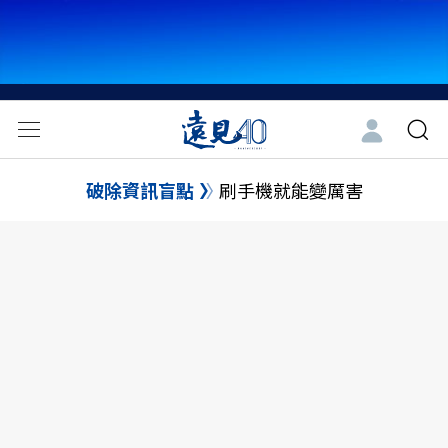
破除資訊盲點
刷手機就能變厲害