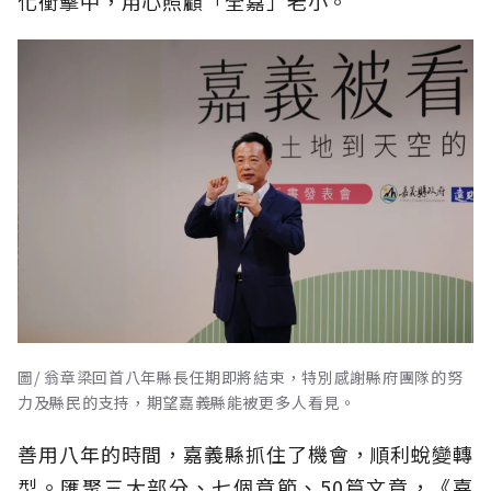
化衝擊中，用心照顧「全嘉」老小。
圖/ 翁章梁回首八年縣長任期即將結束，特別感謝縣府團隊的努
力及縣民的支持，期望嘉義縣能被更多人看見。
善用八年的時間，嘉義縣抓住了機會，順利蛻變轉
型。匯聚三大部分、七個章節、50篇文章，《嘉