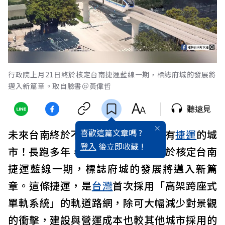
行政院上月21日終於核定台南捷運藍線一期，標誌府城的發展將
邁入新篇章。取自臉書＠黃偉哲
聽遠見
喜歡這篇文章嗎 ?
未來台南終於不再是六都中唯一沒有
捷運
的城
登入
後立即收藏 !
市！長跑多年，行政院上月21日終於核定台南
捷運藍線一期，標誌府城的發展將邁入新篇
章。這條捷運，是
台灣
首次採用「高架跨座式
單軌系統」的軌道路網，除可大幅減少對景觀
的衝擊，建設與營運成本也較其他城市採用的