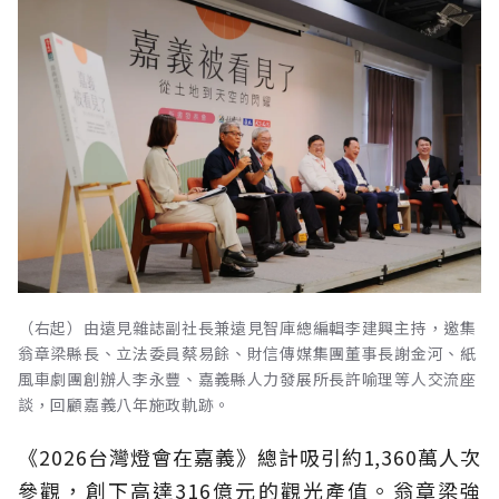
（右起）由遠見雜誌副社長兼遠見智庫總編輯李建興主持，邀集
翁章梁縣長、立法委員蔡易餘、財信傳媒集團董事長謝金河、紙
風車劇團創辦人李永豐、嘉義縣人力發展所長許喻理等人交流座
談，回顧嘉義八年施政軌跡。
《2026台灣燈會在嘉義》總計吸引約1,360萬人次
參觀，創下高達316億元的觀光產值。翁章梁強