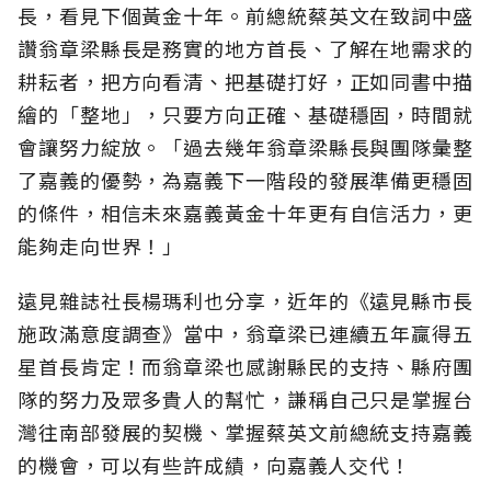
長，看見下個黃金十年。前總統蔡英文在致詞中盛
讚翁章梁縣長是務實的地方首長、了解在地需求的
耕耘者，把方向看清、把基礎打好，正如同書中描
繪的「整地」，只要方向正確、基礎穩固，時間就
會讓努力綻放。「過去幾年翁章梁縣長與團隊彙整
了嘉義的優勢，為嘉義下一階段的發展準備更穩固
的條件，相信未來嘉義黃金十年更有自信活力，更
能夠走向世界！」
遠見雜誌社長楊瑪利也分享，近年的《遠見縣市長
施政滿意度調查》當中，翁章梁已連續五年贏得五
星首長肯定！而翁章梁也感謝縣民的支持、縣府團
隊的努力及眾多貴人的幫忙，謙稱自己只是掌握台
灣往南部發展的契機、掌握蔡英文前總統支持嘉義
的機會，可以有些許成績，向嘉義人交代！