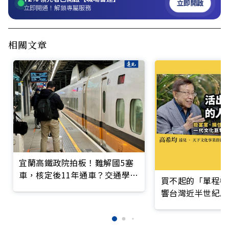
立即開啟
立即開通！解鎖專屬服務
相關文章
宜蘭高鐵政院拍板！難解國5塞
車，核定後11年通車？交通學
買不起的「單程機
者：高鐵北延恐讓兩鐵雙輸
響台灣近半世紀思