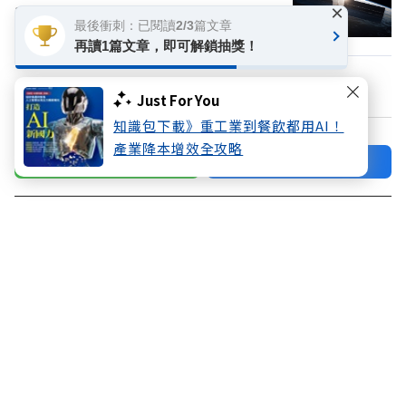
13.61%，無畏鉅額開支宣布獨家用輝達
×
最後衝刺：已閱讀2/3篇文章
再讀1篇文章，即可解鎖抽獎！
換個主題看看
Just For You
知識包下載》重工業到餐飲都用AI！
產業降本增效全攻略
加好友
關注FB
登入網站會員
00:00
00:00
00:00
00:00
享受更多個人化的會員服務
快速註冊
會員登入