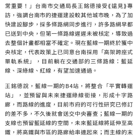
常重要！」台南市交通局長王銘德接受⟪遠見⟫專
訪，強調台南市的捷運建設較其他城市晚，為了加
快建設腳步，採多條路網同步進行，許多路網早都
已送到中央，但第一條路線遲遲未被核定，導致過
去整個計畫都相當不確定。現在藍線一期終於獲中
央核定，代表政策上已同意台南採用「高架跨座式
單軌系統」，目前躺在交通部的三條路線：藍延
線、深綠線、紅線，有望加速通過。
王銘德說，藍線一期的B4站，將整合「平實轉運
站」，並預留與未來捷運綠線銜接，形成十字路
廊，而路線的進度，目前市府的可行性研究已修訂
的差不多，不久後就會送交中央審查；藍線一期的
支線也預留藍延線的空間，未來藍延線將延伸至高
鐵，將高鐵與市區的路廊給串連起來；而主線的末