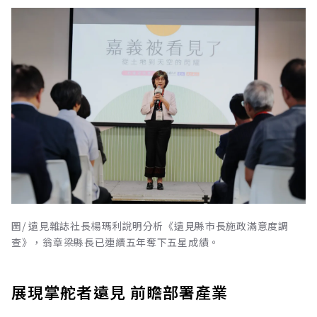
圖/ 遠見雜誌社長楊瑪利說明分析《遠見縣市長施政滿意度調
查》，翁章梁縣長已連續五年奪下五星成績。
展現掌舵者遠見 前瞻部署產業