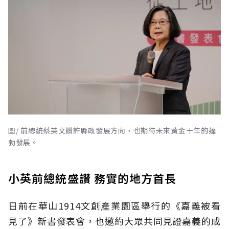
圖/ 前總統蔡英文讚許縣政發展方向，也期待未來黃金十年的蓬
勃發展。
小英前總統盛讚 務實的地方首長
日前在華山1914文創產業園區舉行的《嘉義被看
見了》新書發表會，也邀約大眾共同見證嘉義的成