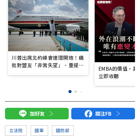
川普出席北約峰會連環開炮！痛
批對盟友「非常失望」、重提收
EMBA的價值，
購格陵蘭
立即收聽
加好友
關注FB
立法院
國軍
國防部