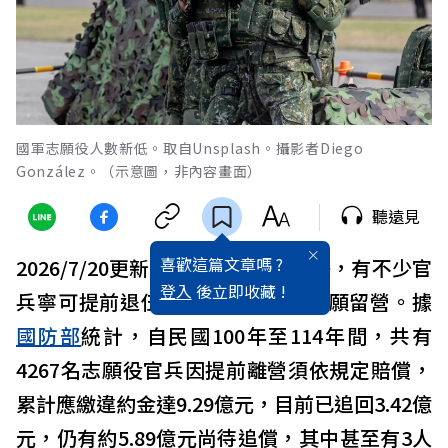
國軍志願役人數新低。取自Unsplash。攝影者Diego
González。（示意圖，非內容畫面）
聽遠見
喜歡這篇文章嗎 ?
2026/7/20更新：
國軍
兵源持續短缺，有不少官
登入
後立即收藏 !
兵寧可提前退伍、賠償違約金也不願留營。據
國防部
統計，自民國100年至114年間，共有
4267名志願役官兵因提前離營須依規定賠償，
累計應繳違約金達9.29億元，目前已追回3.42億
元，仍有約5.89億元尚待追償，其中甚至有3人