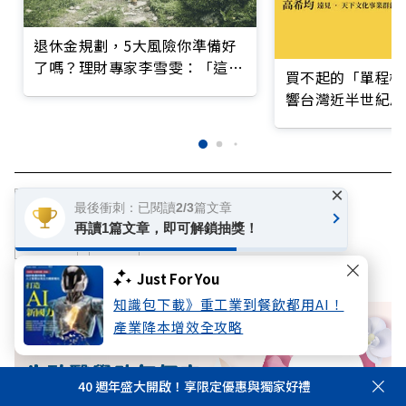
退休金規劃，5大風險你準備好
了嗎？理財專家李雪雯：「這階
買不起的「單程機
段」最關鍵
響台灣近半世紀思
×
退休準備
退休金
退休
超高齡社會
最後衝刺：已閱讀2/3篇文章
再讀1篇文章，即可解鎖抽獎！
超高齡
孤獨
Just For You
知識包下載》重工業到餐飲都用AI！
產業降本增效全攻略
40 週年盛大開啟！享限定優惠與獨家好禮