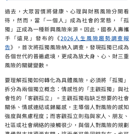
過去，大眾習慣將健康、心理與財務風險分開看
待，然而，當「一個人」成為社會的常態，「孤
獨」正成為一種新興風險來源。因此，國泰人壽攜
手「遠見」發布的《
2026人生風險趨勢調查報
告
》，首次將孤獨風險納入調查，發現孤獨已成為
各個世代的普遍處境，更成為放大身、心、財三重
風險的關鍵變數。
要理解孤獨如何轉化為具體風險，必須將「孤獨」
拆分為兩個獨立概念：情感性的「主觀孤獨」與社
會性的「客觀孤立」。主觀孤獨指缺乏想要的社會
關係、情感連結或歸屬感，主導個人對風險的感知
強度與焦慮程度；而客觀孤立則指與家人、朋友、
社區或社會網絡的接觸很少，與個人對風險的規劃
準備與支持資源有關，這兩者可能同時存在，也可