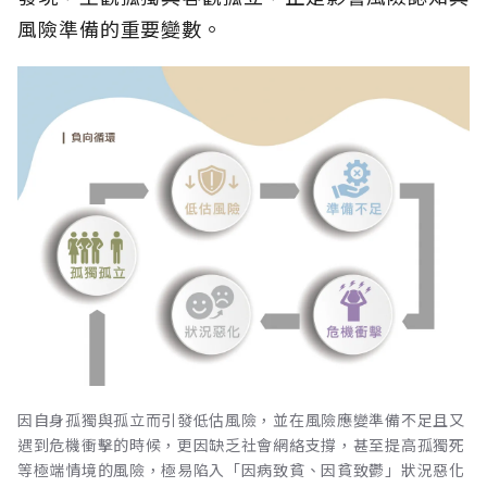
風險準備的重要變數。
因自身孤獨與孤立而引發低估風險，並在風險應變準備不足且又
遇到危機衝擊的時候，更因缺乏社會網絡支撐，甚至提高孤獨死
等極端情境的風險，極易陷入「因病致貧、因貧致鬱」狀況惡化