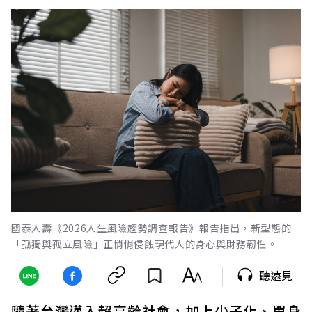
國泰人壽《2026人生風險趨勢調查報告》報告指出，新型態的
「孤獨與孤立風險」正悄悄侵蝕現代人的身心與財務韌性。
聽遠見
隨著台灣邁入超高齡社會，加上少子化、單身