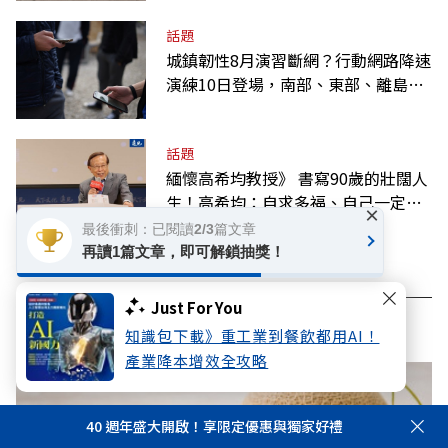
話題
城鎮韌性8月演習斷網？行動網路降速
演練10日登場，南部、東部、離島為
何不用？
話題
緬懷高希均教授》 書寫90歲的壯闊人
生！高希均：自求多福、自己一定要
×
爭氣
最後衝刺：已閱讀2/3篇文章
再讀1篇文章，即可解鎖抽獎！
Just For You
看此文章的人也看了..
知識包下載》重工業到餐飲都用AI！
產業降本增效全攻略
40 週年盛大開啟！享限定優惠與獨家好禮