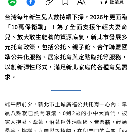
聽遠見
台灣每年新生兒人數持續下探，2026年更面臨
「10萬保衛戰」！為了全面支援年輕夫妻育
兒、放大敢生能養的資源底氣，新北市發展多
元托育政策，包括公托、親子館、合作聯盟暨
準公共化服務、居家托育與定點臨托等服務，
以創新彈性形式，滿足新北家庭的各種育兒需
求。
端午節前夕，新北市土城廣福公共托育中心內，早
晨八點就已熱鬧滾滾。0到2歲的小中大寶們，被
家人抱著、牽著，沿著戶外活動區、音樂牆，經過
桑葚、檸檬、九層塔等植物，在與門口的烏龜「西