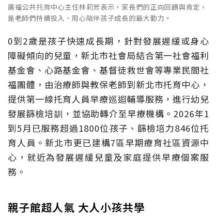
廣福公共托育中心主任林莉芳表示，家長們的正向回饋與肯定，
是老師們持續投入、用心陪伴孩子成長的最大動力。
0到2歲是孩子快速成長期，針對發展遲緩或身心
障礙傾向的兒童，新北市社會局結合第一社會福利
基金會、心路基金會、基督徒救世會等專業民間社
福團體，由治療師與教保老師到新北市托育中心，
提供第一線托育人員早療巡迴輔導服務，進行幼兒
發展篩檢培訓，並協助轉介至早療機構。2026年1
到5月已服務超過1800位孩子、篩檢培力846位托
育人員。新北市更已建構7區早期療育社區資源中
心，就近為發展遲緩兒童及家庭提供早療個案服
務。
親子館超人氣 大人小孩共學