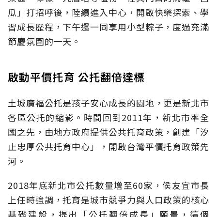
瓜」打招呼後，陸續進入中心，開啟快樂探索、學
習成長歷程，下午還一同享用小型粽子，度過充滿
節慶氛圍的一天。
啟動平價托育 公托翻倍達標
土城廣福公托是孩子安心成長的園地，更是新北市
各區公托的縮影。時間回到2011年，新北市率全
國之先，由地方政府提供公共托育政策，創建「汐
止忠厚公共托育中心」，開啟台灣平價托育政策先
河。
2018年底新北市公托數量增至60家，侯友宜市長
上任時強調，托育是城市競爭力與人口政策的核心
基礎建設，提出「公托翻倍成長」願景，這個