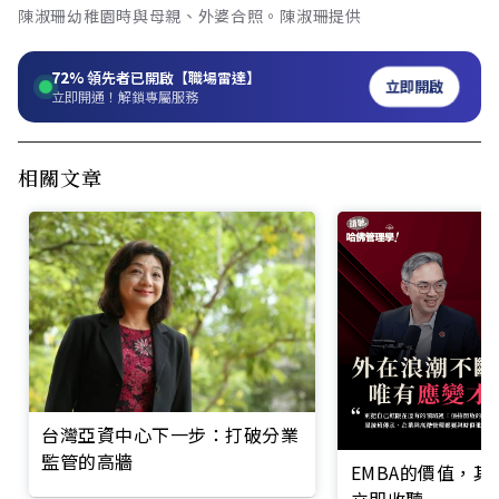
陳淑珊幼稚園時與母親、外婆合照。陳淑珊提供
72%
領先者已開啟【職場雷達】
立即開啟
立即開通！解鎖專屬服務
相關文章
台灣亞資中心下一步：打破分業
監管的高牆
EMBA的價值，