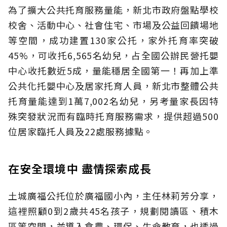
為了擴大公共托育服務量能，新北市政府盤點學校
校舍、活動中心、社會住宅、市場及公益回饋場地
等空間，成功建置130家公托，家外托育率突破
45%，可收托6,565名幼兒，占全國公辦民營托嬰
中心收托數近5成，量能穩居全國第一！再加上準
公共化托嬰中心及居家托育人員，新北市整體公共
托育量能達到1萬7,002名幼兒，另考量家長因特
殊突發狀況而有臨時托育服務需求，提供超過500
位居家臨托人員及22處服務據點。
在安全環境中 盡情探索成長
土城廣福公托位於廣福國小內，主任林莉芳分享，
這裡照顧0到2歲共45名孩子，規劃閱讀區、積木
區等空間，並導入食農、環保、生命教育，也透過