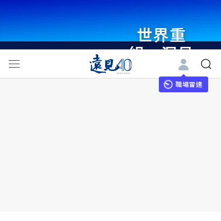
世界重
組・洞見
未來 與
世界領袖
職場雷達
同行