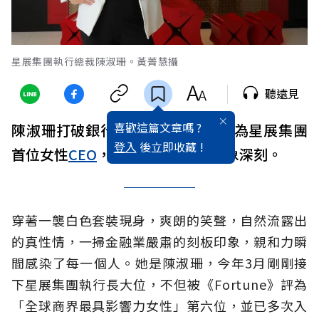
星展集團執行總裁陳淑珊。黃菁慧攝
聽遠見
喜歡這篇文章嗎 ?
陳淑珊打破銀行業高層天花板，成為星展集團
登入
後立即收藏 !
首位女性
CEO
，她的故事也令人印象深刻。
穿著一襲白色套裝現身，爽朗的笑聲，自然流露出
的真性情，一掃金融業嚴肅的刻板印象，親和力瞬
間感染了每一個人。她是陳淑珊，今年3月剛剛接
下星展集團執行長大位，不但被《Fortune》評為
「全球商界最具影響力女性」第六位，並已多次入