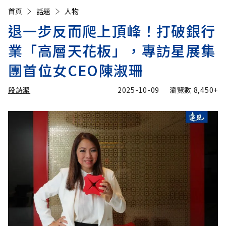
首頁
話題
人物
退一步反而爬上頂峰！打破銀行
業「高層天花板」，專訪星展集
團首位女CEO陳淑珊
段詩潔
2025-10-09
瀏覽數
8,450+