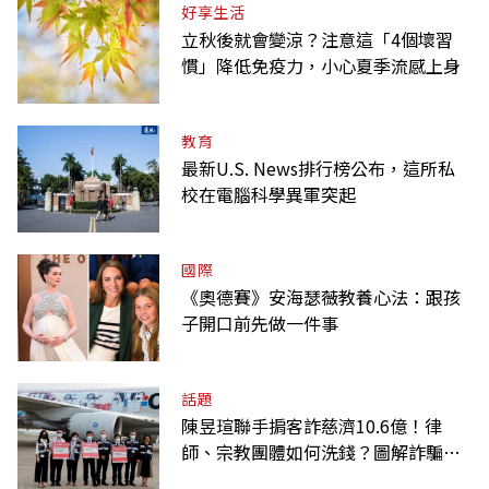
好享生活
立秋後就會變涼？注意這「4個壞習
慣」降低免疫力，小心夏季流感上身
教育
最新U.S. News排行榜公布，這所私
校在電腦科學異軍突起
國際
《奧德賽》安海瑟薇教養心法：跟孩
子開口前先做一件事
話題
陳昱瑄聯手掮客詐慈濟10.6億！律
師、宗教團體如何洗錢？圖解詐騙關
係網