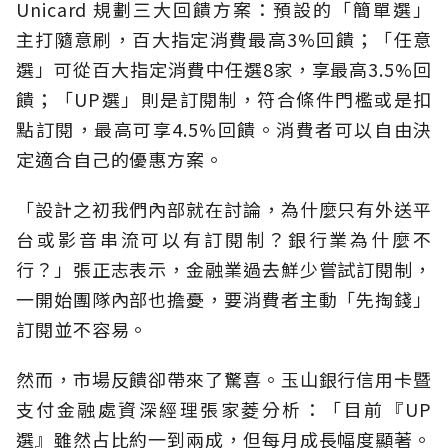
Unicard 規劃三大回饋方案：預設的「簡單選」
主打隨意刷，百大指定消費最高3%回饋；「任意
選」可從百大指定消費中任選8家，享最高3.5%回
饋；「UP選」則是訂閱制，符合條件門檻或是扣
點訂閱，最高可享4.5%回饋。消費者可以自由決
定適合自己的優惠方案。
「設計之初我們內部就在討論，為什麼只有外送平
台或影音串流可以有訂閱制？銀行業為什麼不
行？」張正志表示，金融業過去鮮少嘗試訂閱制，
一開始團隊內部也擔憂，要消費者主動「先掏錢」
訂閱並不容易。
然而，市場反饋卻帶來了驚喜。玉山銀行信用卡暨
支付金融處資深經理張家菱分析：「目前『UP
選』雖然占比約一到兩成，但每月成長幅度顯著。