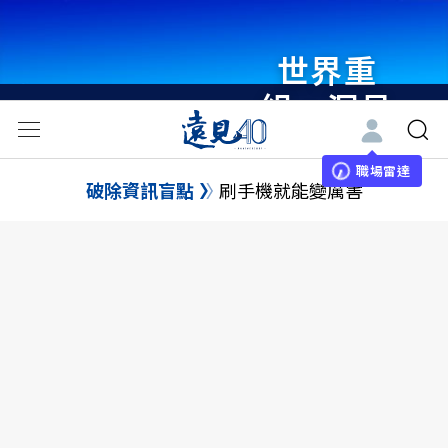
世界重
組・洞見
未來 與
世界領袖
職場雷達
破除資訊盲點
刷手機就能變厲害
同行