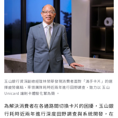
玉山銀行資深副總經理林榮華發現消費者面對「滿手卡片」的選
擇疲勞痛點，率領團隊耗時近兩年進行田野調查，致力以 玉山
Unicard 讓刷卡體驗化繁為簡 。
為解決消費者在各通路間切換卡片的困擾，玉山銀
行耗時近兩年進行深度田野調查與系統開發，在