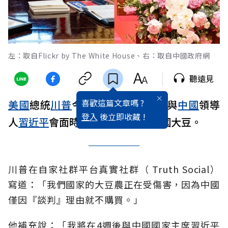
左：取自Flickr by The White House、右：取自中國政府網
聽遠見
喜歡這篇文章嗎 ?
美國
總統
川普
今天表示，他計劃在與
中國
領導
登入
後立即收藏 !
人
習近平
會面時，施壓對方採購美國大豆。
川普在自家社群平台真實社群（ Truth Social）
寫道：「我們國家的大豆農正在受傷害，因為中國
僅因『談判』理由就不購買。」
他補充說：「我將在4週後與中國國家主席習近平