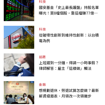
科技
國安基金「史上最長護盤」持股名單
曝光！買8檔個股，靠這檔賺77億最
多
科技
從破壞性創新到維持性創新：以台積
電為例
話題
上班遲到一分鐘，得請一小時事假？
律師解答：雇主「這樣做」觸法
金融
想規劃退休，勞退試算怎麼做？最新
薪資級距表、月領改一次領撇步