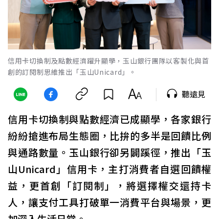
信用卡切換制及點數經濟躍升顯學，玉山銀行團隊以客製化與首
創的訂閱制思維推出「玉山Unicard」。
聽遠見
信用卡切換制與點數經濟已成顯學，各家銀行
紛紛搶進布局生態圈，比拚的多半是回饋比例
與通路數量。玉山銀行卻另闢蹊徑，推出「玉
山Unicard」信用卡，主打消費者自選回饋權
益，更首創「訂閱制」，將選擇權交還持卡
人，讓支付工具打破單一消費平台與場景，更
加深入生活日常。