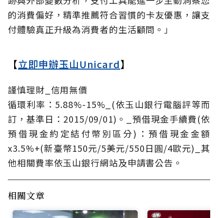
跡與外部變數分析，支付工具能進一步主動洞察您
的消費偏好，精準推薦符合習慣的卡友優惠，讓支
付體驗真正升級為消費者的生活顧問。」
【
立即申辦玉山Unicard
】
謹慎理財_信用無價
循環利率：5.88%-15%_(依玉山銀行電腦評等而
訂，基準日：2015/09/01)。_預借現金手續費(依
預借現金約定結付幣別區分)：預借現金金額
x3.5%+(新臺幣150元/5美元/550日圓/4歐元)_其
他相關費率依玉山銀行網站及申請書公告。
相關文章