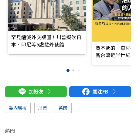
罕見縮減外交版圖！川普擬砍日
本、印尼等5處駐外使館
買不起的「單程機
響台灣近半世紀思
加好友
關注FB
委內瑞拉
川普
美國
熱門