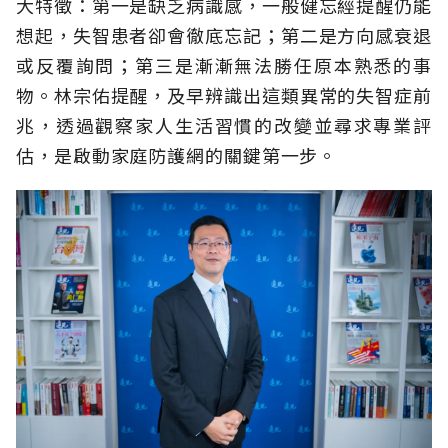
大特徵：第一是缺乏病識感，一般健忘經提醒仍能
想起，失智患者卻會徹底忘記；第二是方向感衰退
或反覆詢問；第三是漸漸無法勝任原本熟悉的事
物。林宗佑提醒，及早辨識出這類異常的失智症前
兆，透過觀察家人生活習慣的改變並尋求專業評
估，是啟動家庭防護網的關鍵第一步。