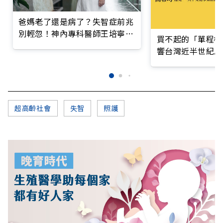
爸媽老了還是病了？失智症前兆
別輕忽！神內專科醫師王培寧呼
買不起的「單程機
籲把握大腦黃金期
響台灣近半世紀思
超高齡社會
失智
照護