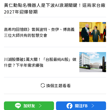
黃仁勳點名機器人是下波AI浪潮關鍵！這兩家台廠
2027年迎爆發期
高希均回憶錄》曾與波特、奈伊、傅高義
三位大師共有的智慧交會
川湖股價破1萬大關！「台股最純AI股」做
什麼？下半年需求續強
換個主題看看
加好友
關注FB