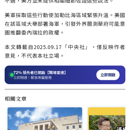
不過，美方並未提供相關細節佐證這些說法。
美軍採取這些行動使加勒比海區域緊張升溫。美國
在該區域大舉部署海軍，引發外界臆測華府可能意
圖推翻委內瑞拉的政權。
本文轉載自2025.09.17「中央社」，僅反映作者
意見，不代表本社立場。
72%
領先者已開啟【職場雷達】
立即開啟
立即開通！解鎖專屬服務
相關文章