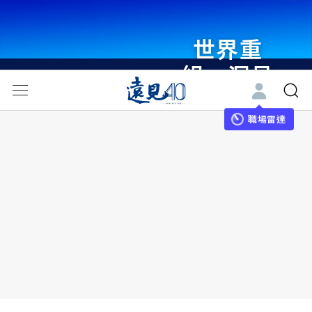
世界重
組・洞見
未來 與
世界領袖
職場雷達
同行