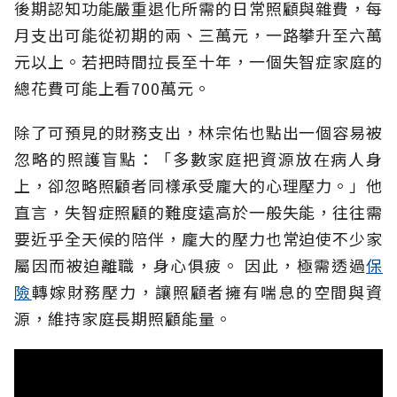
後期認知功能嚴重退化所需的日常照顧與雜費，每
月支出可能從初期的兩、三萬元，一路攀升至六萬
元以上。若把時間拉長至十年，一個失智症家庭的
總花費可能上看700萬元。
除了可預見的財務支出，林宗佑也點出一個容易被
忽略的照護盲點：「多數家庭把資源放在病人身
上，卻忽略照顧者同樣承受龐大的心理壓力。」他
直言，失智症照顧的難度遠高於一般失能，往往需
要近乎全天候的陪伴，龐大的壓力也常迫使不少家
屬因而被迫離職，身心俱疲。
因此，極需透過
保
險
轉嫁財務壓力，讓照顧者擁有喘息的空間與資
源，維持家庭長期照顧能量。