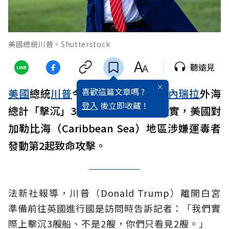
美國總統川普。Shutterstock
聽遠見
喜歡這篇文章嗎 ?
美國
總統
川普
今天表示，美國在
委內瑞拉
外海
登入
後立即收藏 !
總計「擊沉」3艘船。他在前一天證實，美國對
加勒比海（Caribbean Sea）地區涉嫌運毒者
發動第2起致命攻擊。
法新社報導，川普（Donald Trump）離開白宮
準備前往英國進行國是訪問時告訴記者：「我們實
際上擊沉3艘船、不是2艘，你們只看見2艘。」