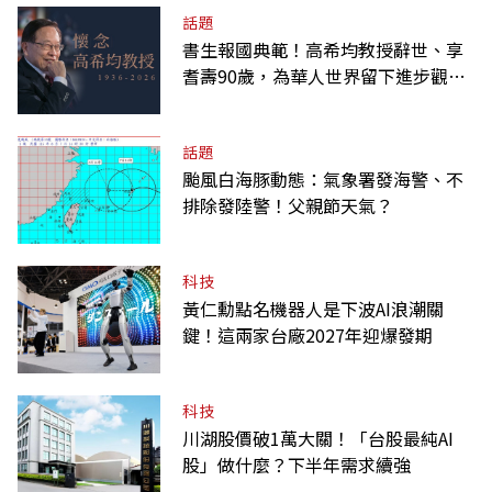
話題
書生報國典範！高希均教授辭世、享
耆壽90歲，為華人世界留下進步觀念
的精神遺產
話題
颱風白海豚動態：氣象署發海警、不
排除發陸警！父親節天氣？
科技
黃仁勳點名機器人是下波AI浪潮關
鍵！這兩家台廠2027年迎爆發期
科技
川湖股價破1萬大關！「台股最純AI
股」做什麼？下半年需求續強