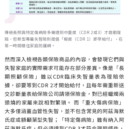
傳統長照與特定傷病險多需達到中重度（CDR 2或3）才啟動理
賠，但新型專屬失智險則提倡「輕度（CDR 1）即早給付」，在
第一時間穩住家庭防護網。
然而深入檢視各類保險商品的內容，會發現它們與
失智家庭的實際需求可能存在部分差異。像是「長
期照顧保險」雖以CDR臨床失智量表為理賠依
據，卻要等到CDR 2才開始給付，且每年需重新送
交診斷量表給保險公司請領保險金，對已經蠟燭兩
頭燒的家屬來說相對繁瑣。
而「重大傷病保險」
大多僅涵蓋血管性失智，並不包含常見的阿茲海默
氏症或額顳葉型失智；「特定傷病險」雖有納入阿
茲海默氏症，但必須達到CDR 3才符合理賠條件，