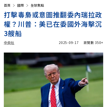
首頁
國際
全球焦點
打擊毒梟或意圖推翻委內瑞拉政
權？川普：美已在委國外海擊沉
3艘船
中央社
2025-09-17
瀏覽數
350+