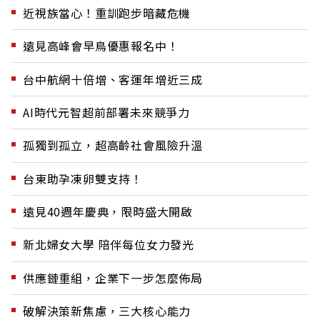
近視族當心！重訓跑步暗藏危機
遠見高峰會早鳥優惠報名中！
台中航網十倍增、客運年增近三成
AI時代元智超前部署未來競爭力
孤獨到孤立，超高齡社會風險升溫
台東助孕凍卵雙支持！
遠見40週年慶典，限時盛大開啟
新北婦女大學 陪伴每位女力發光
供應鏈重組，企業下一步怎麼佈局
破解決策新焦慮，三大核心能力