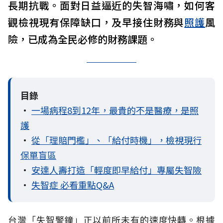
長期抗戰。面對日益逼近的失智海嘯，如何客
觀檢視現有保障缺口，及早接住財務與
照護
風
險，已成為全民必修的財務課題。
目錄
•
一場病程8到12年，最貴的不是醫療，是照
護
•
從「理賠門檻」、「給付時機」，檢視現行
保單盲區
•
安達人壽打造「輕度即早給付」專屬失智險
•
失智症 必看重點Q&A
台灣「失智警鐘」正以前所未有的速度快轉。根據