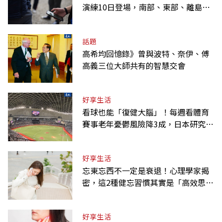
演練10日登場，南部、東部、離島為
何不用？
話題
高希均回憶錄》曾與波特、奈伊、傅
高義三位大師共有的智慧交會
好享生活
看球也能「復健大腦」！每週看體育
賽事老年憂鬱風險降3成，日本研究：
到現場效果更好
好享生活
忘東忘西不一定是衰退！心理學家揭
密，這2種健忘習慣其實是「高效思
考」的表現
好享生活