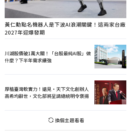
黃仁勳點名機器人是下波AI浪潮關鍵！這兩家台廠
2027年迎爆發期
川湖股價破1萬大關！「台股最純AI股」做
什麼？下半年需求續強
厚植臺灣軟實力！遠見‧天下文化創辦人
高希均辭世，文化部將呈請總統明令褒揚
換個主題看看