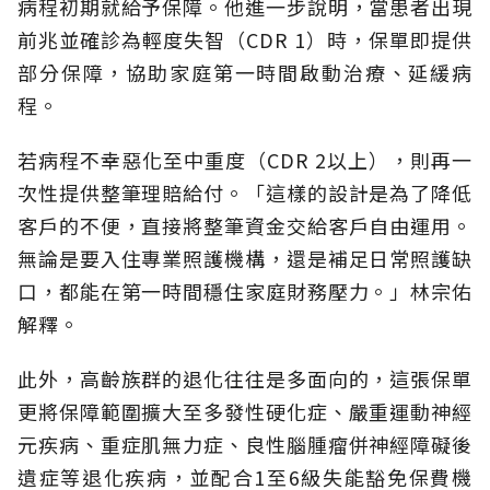
病程初期就給予保障。他進一步說明，當患者出現
前兆並確診為輕度失智（CDR 1）時，保單即提供
部分保障，協助家庭第一時間啟動治療、延緩病
程。
若病程不幸惡化至中重度（CDR 2以上），則再一
次性提供整筆理賠給付。「這樣的設計是為了降低
客戶的不便，直接將整筆資金交給客戶自由運用。
無論是要入住專業照護機構，還是補足日常照護缺
口，都能在第一時間穩住家庭財務壓力。」林宗佑
解釋。
此外，高齡族群的退化往往是多面向的，這張保單
更將保障範圍擴大至多發性硬化症、嚴重運動神經
元疾病、重症肌無力症、良性腦腫瘤併神經障礙後
遺症等退化疾病，並配合1至6級失能豁免保費機