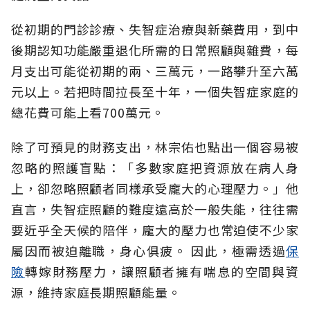
從初期的門診診療、失智症治療與新藥費用，到中
後期認知功能嚴重退化所需的日常照顧與雜費，每
月支出可能從初期的兩、三萬元，一路攀升至六萬
元以上。若把時間拉長至十年，一個失智症家庭的
總花費可能上看700萬元。
除了可預見的財務支出，林宗佑也點出一個容易被
忽略的照護盲點：「多數家庭把資源放在病人身
上，卻忽略照顧者同樣承受龐大的心理壓力。」他
直言，失智症照顧的難度遠高於一般失能，往往需
要近乎全天候的陪伴，龐大的壓力也常迫使不少家
屬因而被迫離職，身心俱疲。
因此，極需透過
保
險
轉嫁財務壓力，讓照顧者擁有喘息的空間與資
源，維持家庭長期照顧能量。