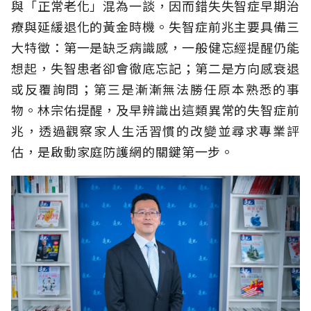
與「正常老化」混為一談，因而錯失失智症早期治
療與延緩退化的黃金時機。失智症前兆主要具備三
大特徵：第一是缺乏病識感，一般健忘經提醒仍能
想起，失智患者卻會徹底忘記；第二是方向感衰退
或反覆詢問；第三是漸漸無法勝任原本熟悉的事
物。林宗佑提醒，及早辨識出這類異常的失智症前
兆，透過觀察家人生活習慣的改變並尋求專業評
估，是啟動家庭防護網的關鍵第一步。