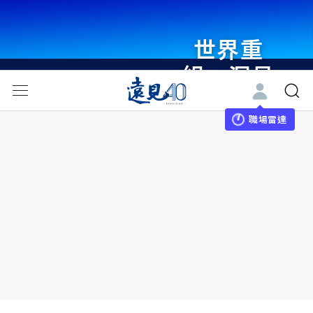
世界重
組・洞見
未來 與
世界領袖
職場雷達
同行