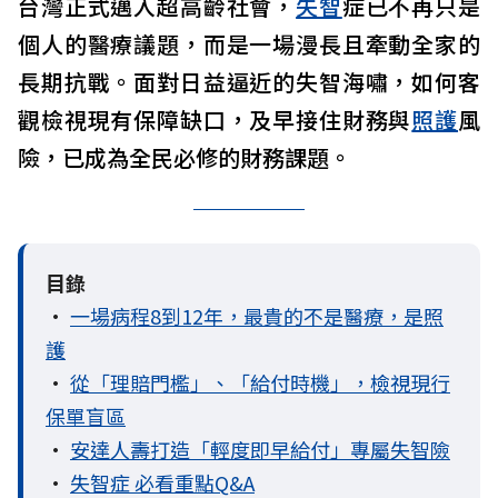
台灣正式邁入超高齡社會，
失智
症已不再只是
個人的醫療議題，而是一場漫長且牽動全家的
長期抗戰。面對日益逼近的失智海嘯，如何客
觀檢視現有保障缺口，及早接住財務與
照護
風
險，已成為全民必修的財務課題。
目錄
•
一場病程8到12年，最貴的不是醫療，是照
護
•
從「理賠門檻」、「給付時機」，檢視現行
保單盲區
•
安達人壽打造「輕度即早給付」專屬失智險
•
失智症 必看重點Q&A