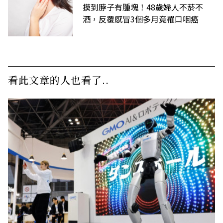
摸到脖子有腫塊！48歲婦人不菸不
酒，反覆感冒3個多月竟罹口咽癌
看此文章的人也看了..