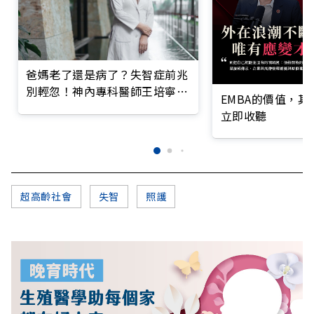
爸媽老了還是病了？失智症前兆
別輕忽！神內專科醫師王培寧呼
EMBA的價值，
籲把握大腦黃金期
立即收聽
超高齡社會
失智
照護