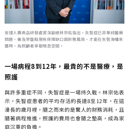
安達人壽商品研發處資深副總林宗佑指出，失智症已非單純醫療
問題，需及早盤點現有保障缺口與財務風險，才能在失智海嘯來
襲時，為照顧者爭取喘息空間。
一場病程8到12年，最貴的不是醫療，是
照護
與許多重症不同，失智症是一場持久戰。林宗佑表
示，失智症患者的平均存活約長達8至12年，在這
漫長的歲月裡，隨之而來的是驚人的財務消耗，且
隨著病程推進，照護的費用也會隨之墊高，成為家
庭沉重的負擔。