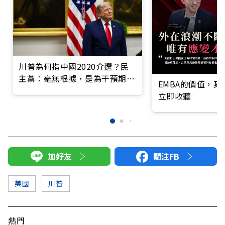
川普為何指中國2020介選？民
主黨：毫無根據，是為干預期中
EMBA的價值，
選舉
立即收聽
加好友
關注FB
美國
川普
熱門