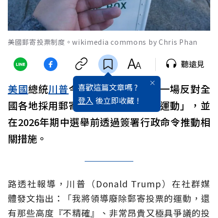
美國郵寄投票制度。wikimedia commons by Chris Phan
聽遠見
喜歡這篇文章嗎 ?
美國
總統
川普
今天宣布，他將領導一場反對全
登入
後立即收藏 !
國各地採用郵寄投票跟投票機的「運動」，並
在2026年期中選舉前透過簽署行政命令推動相
關措施。
路透社報導，川普（Donald Trump）在社群媒
體發文指出：「我將領導廢除郵寄投票的運動，還
有那些高度『不精確』、非常昂貴又極具爭議的投