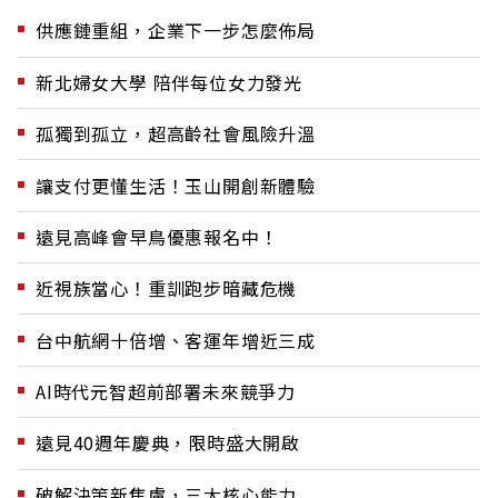
供應鏈重組，企業下一步怎麼佈局
新北婦女大學 陪伴每位女力發光
孤獨到孤立，超高齡社會風險升溫
讓支付更懂生活！玉山開創新體驗
遠見高峰會早鳥優惠報名中！
近視族當心！重訓跑步暗藏危機
台中航網十倍增、客運年增近三成
AI時代元智超前部署未來競爭力
遠見40週年慶典，限時盛大開啟
破解決策新焦慮，三大核心能力