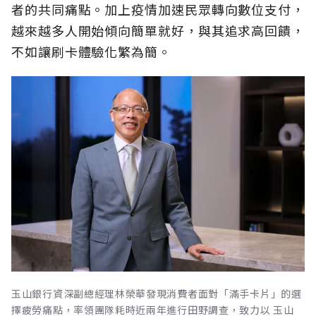
者的共同痛點。加上疫情加速民眾轉向數位支付，
越來越多人開始傾向簡單就好，與其追求高回饋，
不如讓刷卡體驗化繁為簡。
玉山銀行資深副總經理林榮華發現消費者面對「滿手卡片」的選
擇疲勞痛點，率領團隊耗時近兩年進行田野調查，致力以 玉山