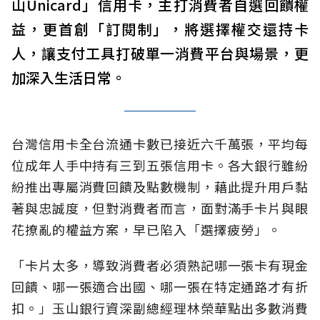
山Unicard」信用卡，主打消費者自選回饋權
益，更首創「訂閱制」，將選擇權交還持卡
人，讓支付工具打破單一消費平台與場景，更
加深入生活日常。
台灣信用卡全台流通卡數已接近六千萬張，平均每
位成年人手中持有三到五張信用卡。各大銀行雖紛
紛推出專屬消費回饋及點數機制，藉此提升用戶黏
著與忠誠度，但對消費者而言，面對滿手卡片與眼
花撩亂的權益方案，早已陷入「選擇疲勞」。
「卡片太多，導致消費者必須熟記哪一張卡有現金
回饋、哪一張適合出國、哪一張在特定通路才有折
扣。」玉山銀行資深副總經理林榮華點出多數消費