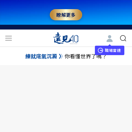
瞭解更多
職場雷達
練就底氣沉澱
你看懂世界了嗎？