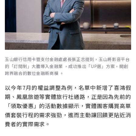
玉山銀行信用卡暨支付金融處處長張正志提到，玉山將影音平台
的「訂閱制」大膽導入金融業 ，成功推出「UP選」方案，開創
跨界融合的數位金融新商模 。
以今年7月的權益調整為例，名單中新增了喜鴻假
期、鳳凰旅遊等實體旅行社通路，正是因為先前的
「領取優惠」的活動數據顯示，實體團客購買高單
價套裝行程的需求強勁，進而主動讓回饋更貼近消
費者的實際需求。