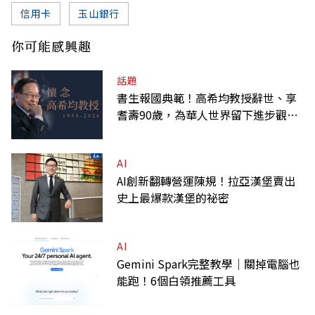
信用卡
玉山銀行
你可能感興趣
話題
書生報國典範！高希均教授辭世、享
耆壽90歲，為華人世界留下進步觀念
的精神遺產
AI
AI創新翻轉營運陳規！拉亞漢堡賣出
史上最爆款漢堡的祕密
AI
Gemini Spark完整教學｜關掉電腦也
能跑！6個白領推薦工具