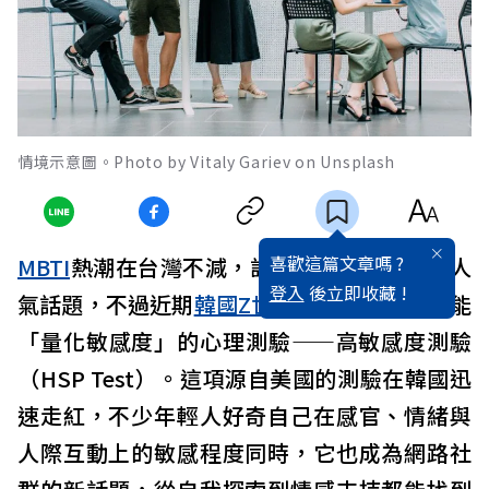
情境示意圖。Photo by Vitaly Gariev on Unsplash
喜歡這篇文章嗎 ?
MBTI
熱潮在台灣不減，討論I人與E人持續是人
登入
後立即收藏 !
氣話題，不過近期
韓國
Z世代
開始迷上另一種能
「量化敏感度」的心理測驗——高敏感度測驗
（HSP Test）。這項源自美國的測驗在韓國迅
速走紅，不少年輕人好奇自己在感官、情緒與
人際互動上的敏感程度同時，它也成為網路社