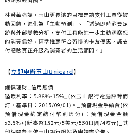
林榮華強調，玉山更長遠的目標是讓支付工具從被
動回饋，進化為「主動預測」。「透過即時消費足
跡與外部變數分析，支付工具能進一步主動洞察您
的消費偏好，精準推薦符合習慣的卡友優惠，讓支
付體驗真正升級為消費者的生活顧問。」
【
立即申辦玉山Unicard
】
謹慎理財_信用無價
循環利率：5.88%-15%_(依玉山銀行電腦評等而
訂，基準日：2015/09/01)。_預借現金手續費(依
預借現金約定結付幣別區分)：預借現金金額
x3.5%+(新臺幣150元/5美元/550日圓/4歐元)_其
他相關費率依玉山銀行網站及申請書公告。