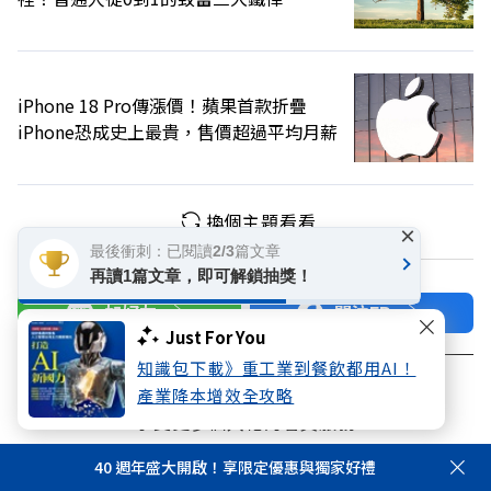
iPhone 18 Pro傳漲價！蘋果首款折疊
iPhone恐成史上最貴，售價超過平均月薪
換個主題看看
×
最後衝刺：已閱讀2/3篇文章
再讀1篇文章，即可解鎖抽獎！
加好友
關注FB
Just For You
知識包下載》重工業到餐飲都用AI！
登入網站會員
產業降本增效全攻略
享受更多個人化的會員服務
40 週年盛大開啟！享限定優惠與獨家好禮
快速註冊
會員登入