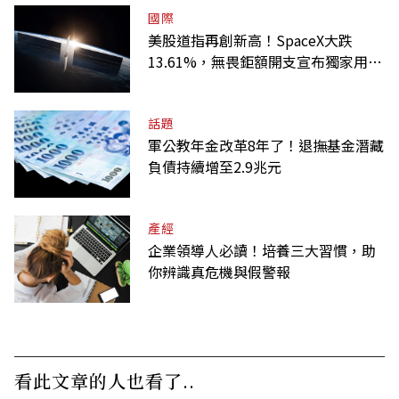
國際
美股道指再創新高！SpaceX大跌
13.61%，無畏鉅額開支宣布獨家用輝
達
話題
軍公教年金改革8年了！退撫基金潛藏
負債持續增至2.9兆元
產經
企業領導人必讀！培養三大習慣，助
你辨識真危機與假警報
看此文章的人也看了..