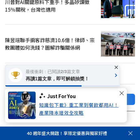
川普對AI關鍵原料下重手！多晶矽課徵
15％關稅，台灣也適用
陳昱瑄聯手掮客詐慈濟10.6億！律師、宗
教團體如何洗錢？圖解詐騙關係網
×
最後衝刺：已閱讀2/3篇文章
換個主題看看
再讀1篇文章，即可解鎖抽獎！
Just For You
加好友
關注FB
知識包下載》重工業到餐飲都用AI！
產業降本增效全攻略
登入網站會員
享受更多個人化的會員服務
40 週年盛大開啟！享限定優惠與獨家好禮