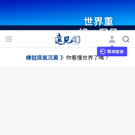
瞭解更多
世界重
組・洞見
未來 與
職場雷達
世界領袖
練就底氣沉澱
你看懂世界了嗎？
同行