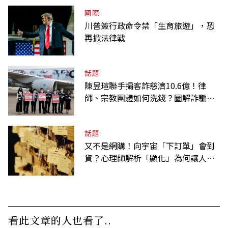
國際
川普簽行政命令禁「生育旅遊」，恐
再掀法律戰
話題
陳昱瑄聯手掮客詐慈濟10.6億！律
師、宗教團體如何洗錢？圖解詐騙關
係網
話題
又不是網購！向宇宙「下訂單」會到
貨？心理師解析「顯化」為何讓人無
法自拔
看此文章的人也看了..