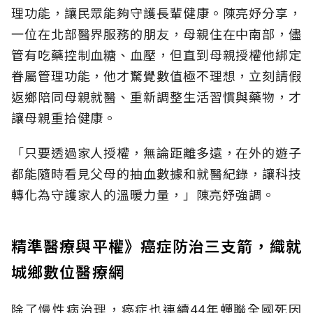
理功能，讓民眾能夠守護長輩健康。陳亮妤分享，
一位在北部醫界服務的朋友，母親住在中南部，儘
管有吃藥控制血糖、血壓，但直到母親授權他綁定
眷屬管理功能，他才驚覺數值極不理想，立刻請假
返鄉陪同母親就醫、重新調整生活習慣與藥物，才
讓母親重拾健康。
「只要透過家人授權，無論距離多遠，在外的遊子
都能隨時看見父母的抽血數據和就醫紀錄，讓科技
轉化為守護家人的溫暖力量，」陳亮妤強調。
精準醫療與平權》癌症防治三支箭，織就
城鄉數位醫療網
除了慢性病治理，癌症也連續44年蟬聯全國死因