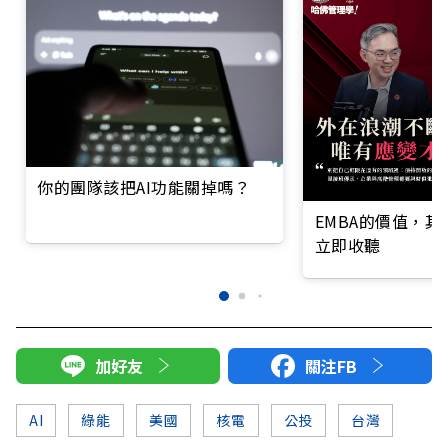
你的團隊該把AI功能關掉嗎？
EMBA的價值，
立即收聽
加好友
關注FB
AI
綠能
美國
核電
公投
台灣