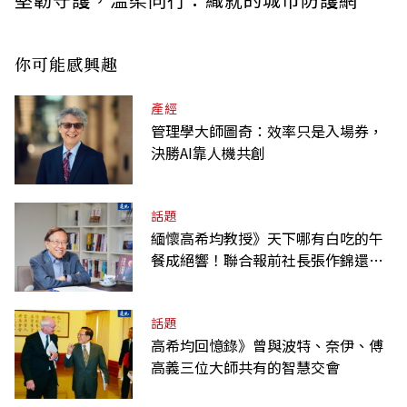
你可能感興趣
產經
管理學大師圖奇：效率只是入場券，
決勝AI靠人機共創
話題
緬懷高希均教授》天下哪有白吃的午
餐成絕響！聯合報前社長張作錦還原
「經典名言」由來
話題
高希均回憶錄》曾與波特、奈伊、傅
高義三位大師共有的智慧交會