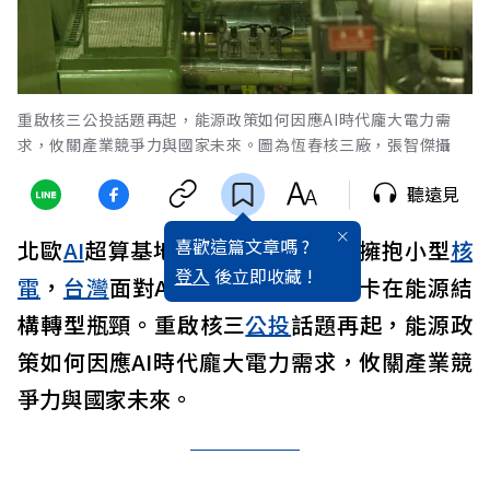
重啟核三公投話題再起，能源政策如何因應AI時代龐大電力需
求，攸關產業競爭力與國家未來。圖為恆春核三廠，張智傑攝
聽遠見
喜歡這篇文章嗎 ?
北歐
AI
超算基地結合
綠能
，
美國
則擁抱小型
核
登入
後立即收藏 !
電
，
台灣
面對AI帶動算力爆發，卻卡在能源結
構轉型瓶頸。重啟核三
公投
話題再起，能源政
策如何因應AI時代龐大電力需求，攸關產業競
爭力與國家未來。