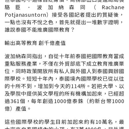
駱臣．波加納森同（Rachane
Potjanasuntorn）接受各國記者提出的質疑後，
一點也沒有不悅之色，首先就提出一堆數字證明，
誰說泰國不能推廣國際教育？
輸出高等教育 創千億產值
波加納森同指出，自從十年前泰國把國際教育當成
重點服務產業，不僅在外貿部底下成立教育推廣單
位，同時政策開放所有私人與外國人到泰國興辦國
際學校。短短十年內，泰國境內國際學校已從以往
的十所不到，增加到今天的114所。若把大學、以
及學院中提供英文學程的所有機構加起來，已經超
過361個，每年創造1000億泰銖（約新台幣1000
億）產值。
這些國際學校的學生目前加起來約有10萬名，最
大宗來自泰國境內的小孩，有7萬4000名，另外還