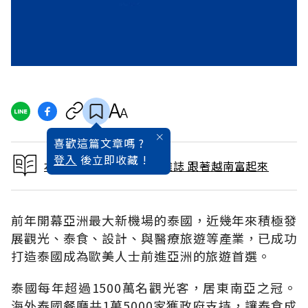
喜歡這篇文章嗎 ?
登入
後立即收藏 !
本文出自 2008 / 3月號雜誌 跟著越南富起來
前年開幕亞洲最大新機場的泰國，近幾年來積極發
展觀光、泰食、設計、與醫療旅遊等產業，已成功
打造泰國成為歐美人士前進亞洲的旅遊首選。
泰國每年超過1500萬名觀光客，居東南亞之冠。
海外泰國餐廳共1萬5000家獲政府支持，讓泰食成