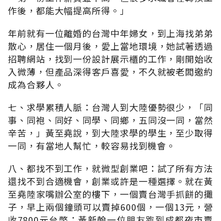
作後，都能大幅提高所得。」
年前就有一位離婚的台灣中年婦女，到上海找弟弟
散心，居住一個月後，愛上當地環境，她試著透過
招聘網站，找到一份設計展示櫃的工作，剛開始收
入微薄，但產品深得客戶喜愛，不久就被老闆邀約
成為合夥人。
七、求學累積人脈：台灣人到大陸優勢很少，「同
事、同袍、同好、同學、同鄉，五同沒一同，當然
辛苦，」黃至堯說，到大陸求學的學生，至少取得
一同，有當地人幫忙，較容易找到機會。
八、都找不到工作，就微型創業吧：試了所有方法
還找不到合適機會，創業或許是一種選擇。就在黃
至堯陸家嘴辦公室的樓下，一個賣台灣手抓餅的攤
子，早上兩個鐘頭可以賣掉600個，一個13元，營
收7800元台幣；黃新翰一位朋友跑到成都夜市賣