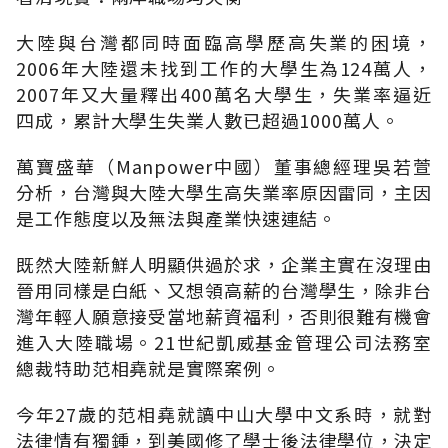
大陸與台灣都同時面臨高學歷高失業的困境，
2006年大陸還未找到工作的大學生為124萬人，
2007年又大量釋出400萬名大學生，失業率逼近
四成，累計大學生失業人數已超過1000萬人。
萬寶盛華（Manpower中國）董事總經理吳若萱
分析，台灣與大陸大學生高失業率原因雷同，主因
是工作態度以及無法與產業快速連結。
既然大陸新鮮人明顯供過於求，企業主實在沒理由
晉用同樣是白紙、又想領高薪的台灣學生，除非台
灣年輕人願意接受當地薪資福利，否則很難有機會
進入大陸職場。21世紀凱威基金管理公司法務室
總裁特助范相堯就是實際案例。
今年27歲的范相堯就讀中山大學中文系時，就對
法律情有獨鍾，到美國修了學士後法律學位，決定