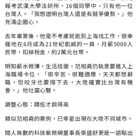
報考武漢大學法研所，16個同學中，只有他一位
台灣人。「我想證明台灣人還是有競爭優勢，」他
充滿企圖心。
去年畢業後，他毫不考慮就跑到上海找工作，很幸
運地在6月成為21世紀凱威的一員，月薪5000人
民幣，扣掉稅金，約2萬元台幣。
明知薪水微薄，生活拮据，范相堯仍執意要進入上
海職場卡位，「很辛苦、很難適應，天天都想辭
職，但咬牙也要撐下去，大陸確實比台灣有機
會，」他吐露心聲。
調整心態：蹲低才跳得高
類似范相堯的案例，已零星出現在大陸不同城市。
閱人無數的科技紫微網董事長張盛舒更是一語點出