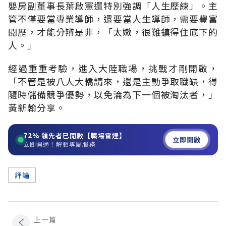
嬰房副董事長葉啟憲還特別強調「人生歷練」。主
管不僅要當專業導師，還要當人生導師，需要豐富
閱歷，才能分辨是非，「太嫩，很難鎮得住底下的
人。」
經過重重考驗，進入大陸職場，挑戰才剛開啟，
「不管是被八人大轎請來，還是主動爭取職缺，得
隨時儲備競爭優勢，以免淪為下一個被淘汰者，」
黃新翰分享。
72%
領先者已開啟【職場雷達】
立即開啟
立即開通！解鎖專屬服務
評論
上一篇