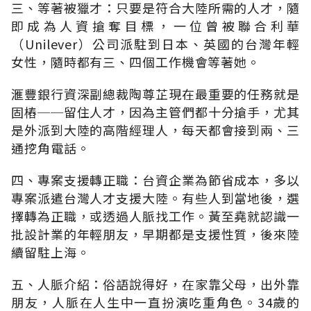
三、等著被獵才：只要是符合大陸所需的人才，隨
即成為人資搶奪目標，一位曾被聯合利華
（Unilever）公司派駐到日本、英國的台灣年輕
女性，隨時都有三、四個工作機會等著她。
滙豐銀行資深副總裁陶尊芷現在最重要的任務就是
固樁──留住人才，因為主管們都十分搶手，尤其
是外派到大陸的高階經理人，每天都會接到兩、三
通挖角電話。
四、專案支援轉正職：台資企業為節省成本，多以
專案派遣台灣人才支援大陸。有些人到當地後，選
擇轉為正職，或透過人脈找工作。黃至堯就認識一
批設計業的年輕朋友，早期都是支援性質，後來陸
續留駐上海。
五、人脈介紹：俗語說得好，在家靠父母，出外靠
朋友，人脈在人生中一直扮演吃重角色。34歲的