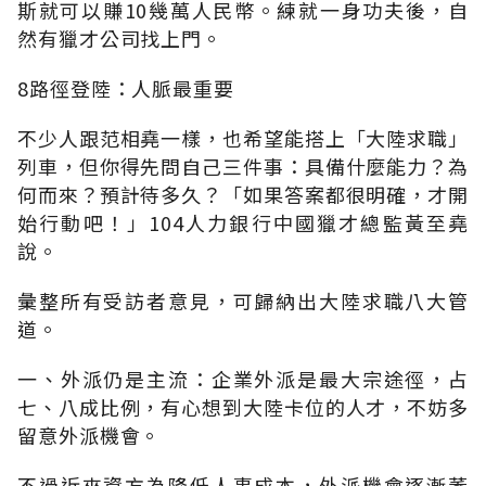
斯就可以賺10幾萬人民幣。練就一身功夫後，自
然有獵才公司找上門。
8路徑登陸：人脈最重要
不少人跟范相堯一樣，也希望能搭上「大陸求職」
列車，但你得先問自己三件事：具備什麼能力？為
何而來？預計待多久？「如果答案都很明確，才開
始行動吧！」104人力銀行中國獵才總監黃至堯
說。
彙整所有受訪者意見，可歸納出大陸求職八大管
道。
一、外派仍是主流：企業外派是最大宗途徑，占
七、八成比例，有心想到大陸卡位的人才，不妨多
留意外派機會。
不過近來資方為降低人事成本，外派機會逐漸萎