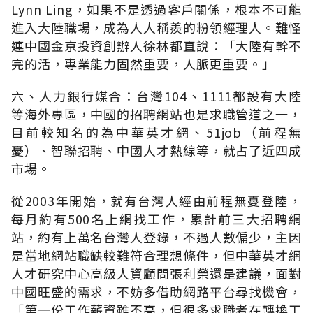
Lynn Ling，如果不是透過客戶關係，根本不可能
進入大陸職場，成為人人稱羨的粉領經理人。難怪
連中國金京投資創辦人徐林都直說：「大陸有幹不
完的活，專業能力固然重要，人脈更重要。」
六、人力銀行媒合：台灣104、1111都設有大陸
等海外專區，中國的招聘網站也是求職管道之一，
目前較知名的為中華英才網、51job（前程無
憂）、智聯招聘、中國人才熱線等，就占了近四成
市場。
從2003年開始，就有台灣人經由前程無憂登陸，
每月約有500名上網找工作，累計前三大招聘網
站，約有上萬名台灣人登錄，不過人數偏少，主因
是當地網站職缺較難符合理想條件，但中華英才網
人才研究中心高級人資顧問張利榮還是建議，面對
中國旺盛的需求，不妨多借助網路平台尋找機會，
「第一份工作薪資雖不高，但很多求職者在轉換工