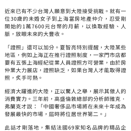
近來已有不少台灣人願意到大陸接受挑戰。就有一
位30歲的未婚女子到上海當房地產仲介，忍受剛
開始的1萬7600元台幣的月薪，以換取經驗、人
脈，放眼未來的大豐收。
「證照」還可以加分。夏智亮特別提醒，大陸某些
地區，例如上海正在推行證照制度，一家門市店都
要有五張上海經紀從業人員證照方可營業，由於房
仲業大力展店，證照缺乏，如果台灣人才能取得證
照，炙手可熱。
經濟大躍進的大陸，正以驚人之舉，展示其傲人的
消費實力。三年前，高盛倫敦總部的分析師雅克．
弗蘭克才說：「中國奢侈品市場將在未來十年成為
發展最快的市場，屆時將位居世界第二。」
此話才剛落地，集結法國69家知名品牌的精品企