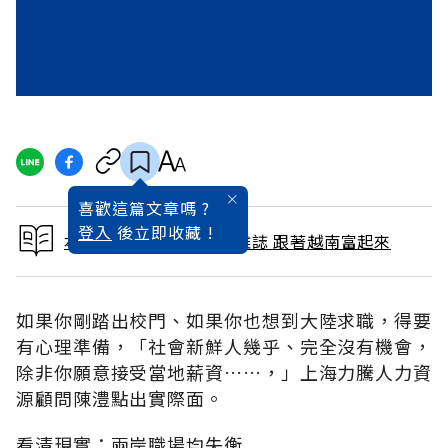
喜歡這篇文章嗎 ?
登入
後立即收藏 !
本文出自 2008 / 3月號雜誌 跟著越南富起來
如果你剛踏出校門、如果你也想到大陸求職，得要
有心理準備，「社會新鮮人幾乎、完全沒有機會，
除非你願意接受當地薪資……，」上海力騰人力資
源顧問陳澧點出實際面。
看清現實：兩岸職場均失衡