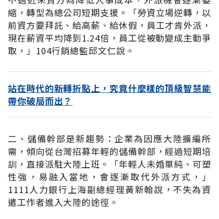
縮，轉型為總公司短期支援。「勞資立場逆轉，以
前資方要拜託、給高薪、給休假，員工才肯外派，
現在薪資平均降到1.24倍，員工從被動變成主動爭
取，」104行銷總監邱文仁說。
站在時代的新轉折點上，究竟什麼樣的頂級智慧能
帶你破局而出？
二、儲備幹部是新趨勢：企業為因應大陸擴編所
需，傾向從台灣招募年輕的儲備幹部，經過短期培
訓，直接派駐大陸上班。「年輕人未婚單純、可塑
性強，易融入當地，會逐漸取代外派方式，」
1111人力銀行上海副總經理黃新翰說，不失為資
遣工作者進入大陸的途徑。