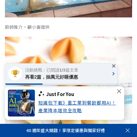
廚師推介。顧小崙提供
×
活動挑戰：已閱讀1/3篇文章
再看2篇，抽萬元好睡優惠
Just For You
知識包下載》重工業到餐飲都用AI！
產業降本增效全攻略
40 週年盛大開啟！享限定優惠與獨家好禮