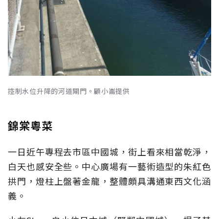
控制水位升降的河道閘門。顧小崙提供
錦棠粵菜
一日近午專程去市區中國城，街上看來相當乾淨，
白天也感安全些。中心廣場有一藝術造型的朱紅色
拱門，燈柱上盤著金龍，整體頗具溝通東西文化涵
義。