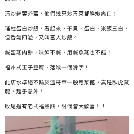
清炒蒜蓉芥藍，他們幾只炒青菜都鮮嫩爽口！
瑤柱蛋白炒飯，看起來，干貝、蛋白、米飯三白，
但香氣四溢，又叫富人炒飯。
鹹蛋蒸肉餅，味鮮不鹹，用鹹魚蒸也不錯！
福州式玉子豆腐，落喉一個滑字！
此店水準絕不輸於溫哥華一般粵菜館，真是臥虎藏
龍，超乎意外！
收尾還有老式福簽餅，討個皆大歡喜！！