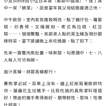
小友Steve自小住日本城（緊鄰中國城），提了其
中一家「錦棠」，說是當年其父母結婚擺酒之地。
中午飲茶，室內氣氛雅致明亮，點了雞仔包、蘿蔔
糕、炒貴條、叉燒腸粉、老式馬拉糕、紅豆
糕……，個個驚豔，見鄰桌人點的蒸生蠔及現炒碧
綠時菜，當下建議晚上來吃晚飯，點了如下：
先來一窩蟹肉魚肚羹，味鮮甜，勾羨適中，七、八
人每人可分兩碗。
鼓汁蒸蠔，蒜蓉蒸蠔都行。
賽熊掌必試，菜單上沒有，牆上紅紙寫著廚師特
供，蓮藕花生炆豬手。比我吃過的真熊掌料理還
好！帶皮的豬手煮得剛好、猶帶靭性，惹味！性價
比超高！