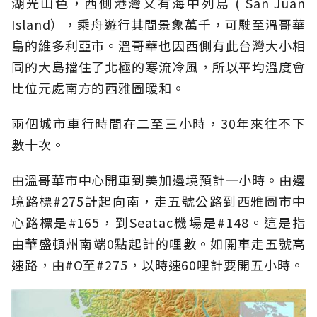
湖光山色，西側港灣又有海中列島 ( San Juan
Island），乘舟遊行其間景象萬千，可駛至溫哥華
島的維多利亞市。溫哥華也因西側有此台灣大小相
同的大島擋住了北極的寒流冷風，所以平均溫度會
比位元處南方的西雅圖暖和。
兩個城市車行時間在二至三小時，30年來往不下
數十次。
由溫哥華市中心開車到美加邊境預計一小時。由邊
境路標#275計起向南，走五號公路到西雅圖市中
心路標是#165，到Seatac機場是#148。這是指
由華盛頓州南端0點起計的哩數。如開車走五號高
速路，由#O至#275，以時速60哩計要開五小時。