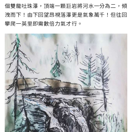
個雙龍吐珠瀑，頂端一顆巨岩將河水一分為二，傾
洩而下！由下回望昂視落瀑更是氣象萬千！但往回
攀爬一英里即需數倍力氣才行。