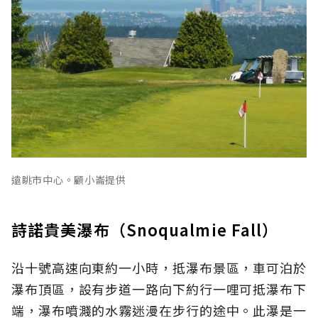
遠眺市中心。顧小崙提供
詩諾貴美瀑布（Snoqualmie Fall）
沿十號高速向東約一小時，抵瀑布景區，車可泊於
瀑布頂區，設有步道一路向下約行一哩可抵瀑布下
端，瀑布噴濺的水霧迷漫在步行的途中。此瀑是一