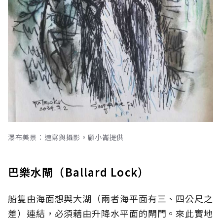
瀑布美景：速寫與攝影。顧小崙提供
巴樂水閘（Ballard Lock）
船隻由海面想與大湖（兩者海平面有三、四公尺之
差）連結，必須藉由升降水平面的閘門。來此實地