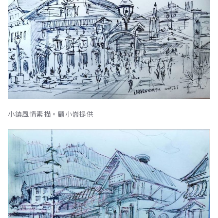
小鎮風情素描。顧小崙提供