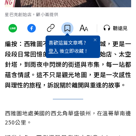
星巴克創始店。顧小崙提供
聽遠見
喜歡這篇文章嗎 ?
編按：西雅圖不只是
科技
與
咖啡
之城，更是一
登入
後立即收藏 !
段段日常回憶的場景。從
星巴克
創始店、太空
針塔，到雨夜中閃爍的街道與市集，每一站都
蘊含情感。這不只是觀光地圖，更是一次感性
與理性的旅程，訴說關於離開與重逢的故事。
西雅圖地處美國的西北角華盛頓州，在溫哥華南邊
250公里。