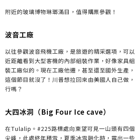
附近的玻璃博物琳瑯滿目，值得購票參觀！
波音工廠
以往參觀波音飛機工廠，是旅遊的精采選項，可以
近距離看到大型客機的內部組裝作業，好像家具組
裝工廠似的。現在工廠他遷，甚至還至國外生產，
這個節目就沒了！川普想拉回來由美國人自己做，
行嗎？
大四冰洞（Big Four Ice cave）
在Tulalip。#225路標處向東望可見一山頭有四個
尖峰，此處終年積雪，夏季冰雪融化時，露出一些