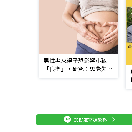
男性老來得子恐影響小孩
「良率」，研究：思覺失調
越早發病
加好友
掌握趨勢