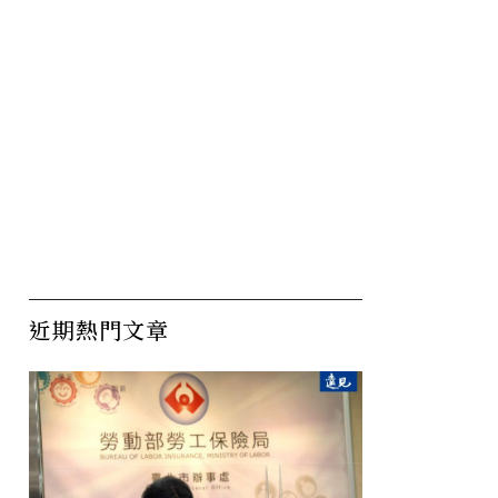
首次回
日韓生育率、女性工作條件
育
不歡迎孩
墊底！北歐「這樣做」支持
月
她們的生涯和職涯
四
近期熱門文章