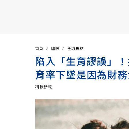
【遠見40週年慶】訂《遠見》贈實用家電3選1+暢銷好
首頁
國際
全球焦點
陷入「生育謬誤」！
育率下墜是因為財務
科技新報
加入追蹤
科技新報