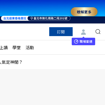
瞭解更多
訂閱
特色頻道
訂閱
見線上讀
ESG遠見
職場雷達
上讀
學堂
活動
多訂閱方案
城市學
刊購買
健康遠見
人氣定神閒？
子報訂閱
華人精英論壇
享知識包
領導影響力學院