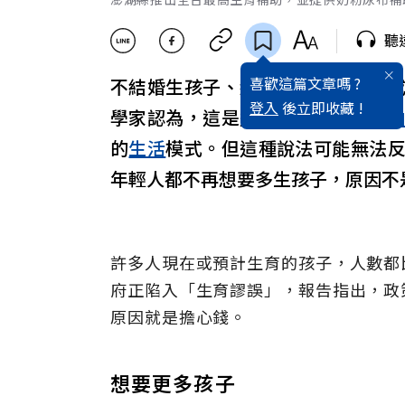
聽
喜歡這篇文章嗎 ?
不結婚生孩子、結了婚不生孩子，
登入
後立即收藏 !
學家認為，這是這一代年輕人更
自
的
生活
模式。但這種說法可能無法
年輕人都不再想要多生孩子，原因不
許多人現在或預計生育的孩子，人數都
府正陷入「生育謬誤」，報告指出，政
原因就是擔心錢。
想要更多孩子