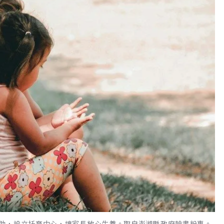
助，設立托育中心，讓家長放心生養。取自澎湖縣政府臉書粉專。