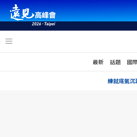
文
最新
最新
話題
國
雜誌目錄
活動
話題
AI
練就底氣沉
學堂
專題報導
科技
教育
遠見ON AIR
影音
合作