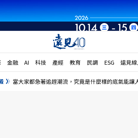
章
特輯
文章
大學升學、職涯攻略
遠
際
金融
AI
科技
產經
教育
民調
ESG
遠見線
國際
更
縣市施政調查全解析
金融
單
民調
澱
當大家都急著追趕潮流，究竟是什麼樣的底氣能讓
產經
電
好享生活
獨
專欄