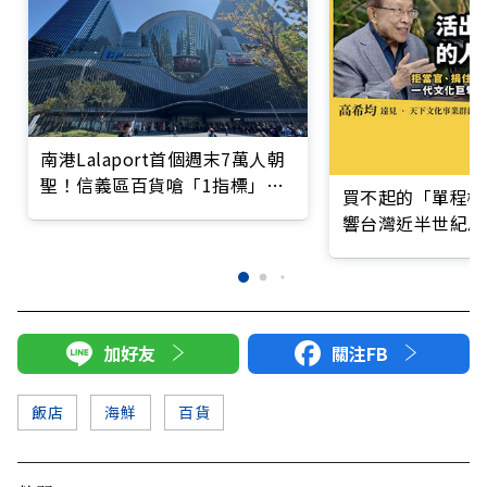
南港Lalaport首個週末7萬人朝
聖！信義區百貨嗆「1指標」論
買不起的「單程機
輸贏
響台灣近半世紀思
加好友
關注FB
飯店
海鮮
百貨