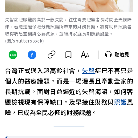
失智症照顧難度高於一般失能，往往需要照顧者長時間全天候陪
伴。若能透過保險分擔照護所帶來的財務負擔，將有助於照顧者
取得喘息空間與必要資源，並維持家庭長期照顧能量。
(圖/shutterstock)
聽遠見
台灣正式邁入超高齡社會，
失智
症已不再只是
個人的醫療議題，而是一場漫長且牽動全家的
長期抗戰。面對日益逼近的失智海嘯，如何客
觀檢視現有保障缺口，及早接住財務與
照護
風
險，已成為全民必修的財務課題。