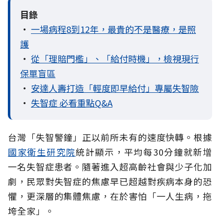
目錄
•
一場病程8到12年，最貴的不是醫療，是照
護
•
從「理賠門檻」、「給付時機」，檢視現行
保單盲區
•
安達人壽打造「輕度即早給付」專屬失智險
•
失智症 必看重點Q&A
台灣「失智警鐘」正以前所未有的速度快轉。根據
國家衛生研究院
統計顯示，平均每30分鐘就新增
一名失智症患者。隨著進入超高齡社會與少子化加
劇，民眾對失智症的焦慮早已超越對疾病本身的恐
懼，更深層的集體焦慮，在於害怕「一人生病，拖
垮全家」。