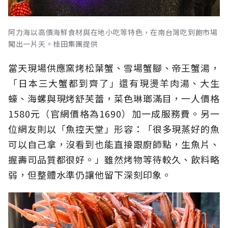
阿力海以高價海鮮食材與在地小吃等特色，在南台灣吃到飽市場
闖出一片天。桂田集團提供
當天現場供應窯烤松葉蟹、雪場蟹腳、帝王蟹湯，
「日本三大蟹都到齊了」還有現燙羊肉湯、大生
蠔、海螺與現烤舒芙蕾，菜色琳瑯滿目，一人價格
1580元（官網價格為1690）加一成服務費。另一
位網友則以「魚控天堂」形容：「很多現蒸好的魚
可以自己拿，沒看到也能直接跟廚師點，生魚片、
握壽司品質都很好。」雖然烤物等待較久、飲料略
弱，但整體水準仍讓他留下深刻印象。