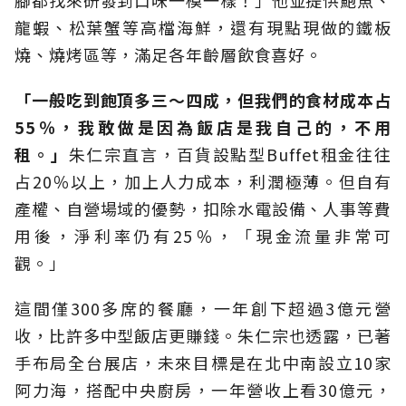
腳都找來研發到口味一模一樣！」他並提供鮑魚、
龍蝦、松葉蟹等高檔海鮮，還有現點現做的鐵板
燒、燒烤區等，滿足各年齡層飲食喜好。
「一般吃到飽頂多三～四成，但我們的食材成本占
55％，我敢做是因為飯店是我自己的，不用
租。」
朱仁宗直言，百貨設點型Buffet租金往往
占20％以上，加上人力成本，利潤極薄。但自有
產權、自營場域的優勢，扣除水電設備、人事等費
用後，淨利率仍有25％，「現金流量非常可
觀。」
這間僅300多席的餐廳，一年創下超過3億元營
收，比許多中型飯店更賺錢。朱仁宗也透露，已著
手布局全台展店，未來目標是在北中南設立10家
阿力海，搭配中央廚房，一年營收上看30億元，