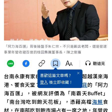
「阿力海百匯」背後操盤手朱仁宗，不只是飯店老闆，還是營建
事業年營收破百億的桂田集團董事長。陳之俊攝
聽遠見
喜歡這篇文章嗎 ?
台南永康有家Buffet餐廳，聲量竟超越漢來海
登入
後立即收藏 !
港、饗食天堂？非連鎖、不設點
百貨
的「阿力
海百匯」，被網友評價為「南霸天Buffet」
「南台灣吃到飽天花板」，憑藉高檔
海鮮
食
材，在南部吃到飽市場占有一席之地，年營收