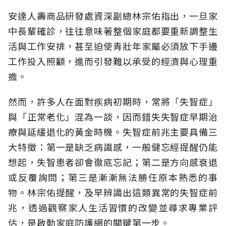
安達人壽商品研發處資深副總林宗佑指出，一旦家
中長輩確診，往往意味著整個家庭都要重新調整生
活與工作安排，甚至迫使青壯年家屬必須放下手邊
工作投入照顧，進而引發難以承受的經濟與心理重
擔。
然而，許多人在面對疾病初期時，常將「失智症」
與「正常老化」混為一談，因而錯失失智症早期治
療與延緩退化的黃金時機。失智症前兆主要具備三
大特徵：第一是缺乏病識感，一般健忘經提醒仍能
想起，失智患者卻會徹底忘記；第二是方向感衰退
或反覆詢問；第三是漸漸無法勝任原本熟悉的事
物。林宗佑提醒，及早辨識出這類異常的失智症前
兆，透過觀察家人生活習慣的改變並尋求專業評
估，是啟動家庭防護網的關鍵第一步。