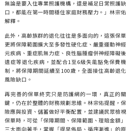
無論是要入住專業照護機構，還是補足日常照護缺
口，都能在第一時間穩住家庭財務壓力。」林宗佑
解釋。
此外，高齡族群的退化往往是多面向的，這張保單
更將保障範圍擴大至多發性硬化症、嚴重運動神經
元疾病、重症肌無力症、良性腦腫瘤併神經障礙後
遺症等退化疾病，並配合1至6級失能豁免保費機
制，將保障期間延續至100歲，全面接住高齡退化
風險缺口。
再完善的保單終究只是防護網的一環，真正的關
鍵，仍在於整體的財務規劃思維。
林宗佑提醒，保
險應與投資、儲蓄做好平衡配置，並建議民眾檢視
保單時，可從「保障期間、保障範圍、理賠金額」
三大面向著手，掌握「提早佈局、循序漸進」的原