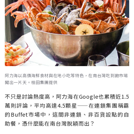
阿力海以高價海鮮食材與在地小吃等特色，在南台灣吃到飽市場
闖出一片天。桂田集團提供
不只是討論熱度高，阿力海在Google也累積近1.5
萬則評論，平均高達4.5顆星——在連鎖集團稱霸
的Buffet市場中，這間非連鎖、非百貨設點的自
助餐，憑什麼能在南台灣脫穎而出？