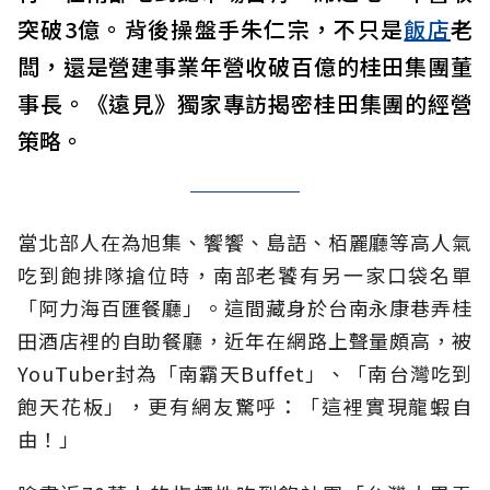
突破3億。背後操盤手朱仁宗，不只是
飯店
老
闆，還是營建事業年營收破百億的桂田集團董
事長。《遠見》獨家專訪揭密桂田集團的經營
策略。
當北部人在為旭集、饗饗、島語、栢麗廳等高人氣
吃到飽排隊搶位時，南部老饕有另一家口袋名單
「阿力海百匯餐廳」。這間藏身於台南永康巷弄桂
田酒店裡的自助餐廳，近年在網路上聲量頗高，被
YouTuber封為「南霸天Buffet」、「南台灣吃到
飽天花板」，更有網友驚呼：「這裡實現龍蝦自
由！」