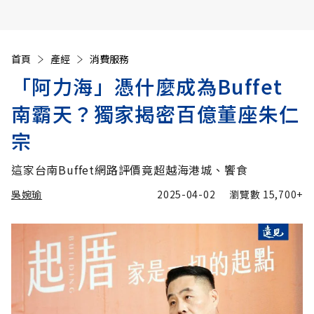
首頁
產經
消費服務
「阿力海」憑什麼成為Buffet
南霸天？獨家揭密百億董座朱仁
宗
這家台南Buffet網路評價竟超越海港城、饗食
吳婉瑜
2025-04-02
瀏覽數
15,700+