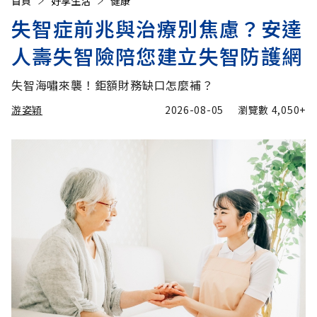
首頁
好享生活
健康
失智症前兆與治療別焦慮？安達
人壽失智險陪您建立失智防護網
失智海嘯來襲！鉅額財務缺口怎麼補？
游姿穎
2026-08-05
瀏覽數
4,050+