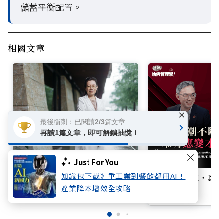
儲蓄平衡配置。
相關文章
×
最後衝刺：已閱讀2/3篇文章
再讀1篇文章，即可解鎖抽獎！
爸媽老了還是病了？失智症前兆
Just For You
別輕忽！神內專科醫師王培寧呼
知識包下載》重工業到餐飲都用AI！
EMBA的價值，
籲把握大腦黃金期
產業降本增效全攻略
立即收聽