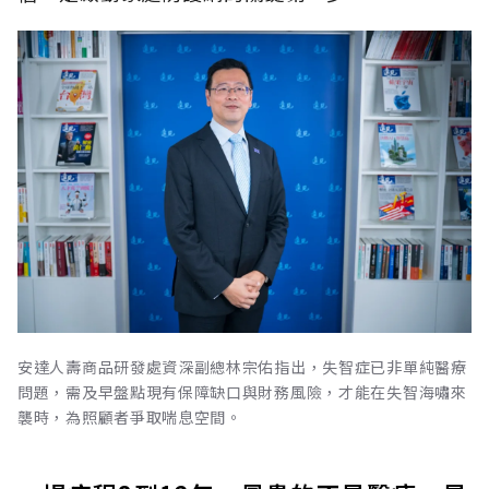
安達人壽商品研發處資深副總林宗佑指出，失智症已非單純醫療
問題，需及早盤點現有保障缺口與財務風險，才能在失智海嘯來
襲時，為照顧者爭取喘息空間。