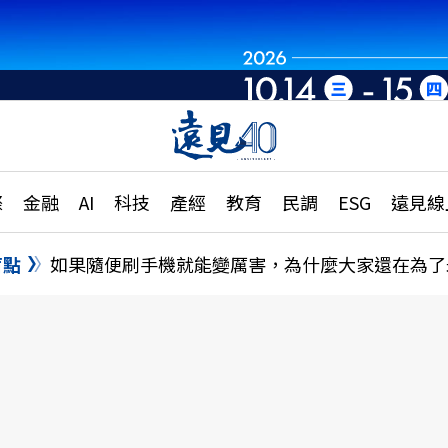
章
特輯
文章
大學升學、職涯攻略
遠
際
金融
AI
科技
產經
教育
民調
ESG
遠見線
國際
更
縣市施政調查全解析
金融
單
民調
盲點
如果隨便刷手機就能變厲害，為什麼大家還在為了
產經
電
好享生活
獨
專欄