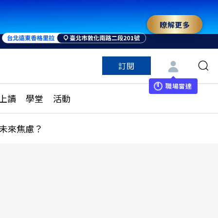
瞭解更多
訂閱
特色頻道
訂閱
見線上讀
ESG遠見
職場雷達
上讀
學堂
活動
多訂閱方案
城市學
刊購買
健康遠見
未來焦慮？
子報訂閱
華人精英論壇
享知識包
領導影響力學院