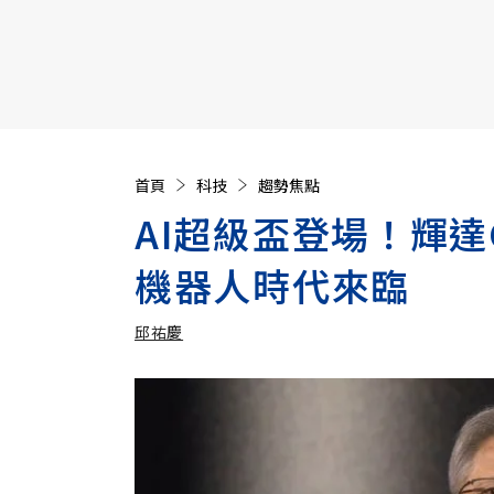
【遠見40週年慶】訂《遠見》贈實用家電3選1+暢銷好
首頁
科技
趨勢焦點
AI超級盃登場！輝達
機器人時代來臨
邱祐慶
加入追蹤
邱祐慶