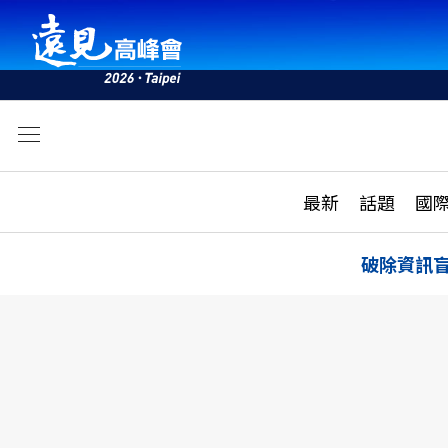
文
最新
最新
話題
國
雜誌目錄
活動
話題
AI
破除資訊
學堂
專題報導
科技
教育
遠見ON AIR
影音
合作