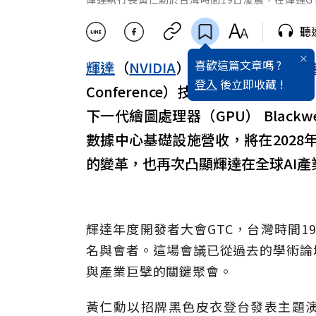
聽
喜歡這篇文章嗎 ?
輝達
（
NVIDIA
）執行長
黃仁勳
於台灣
登入
後立即收藏 !
Conference）技術大會上發表演
下一代繪圖處理器（GPU） Blackwel
數據中心基礎設施營收，將在2028
的變革，也再次凸顯輝達在全球AI產
輝達年度開發者大會GTC，台灣時間1
名與會者。這場會議已從過去的學術論
與產業巨擘的關鍵聚會。
黃仁勳以招牌黑色皮衣登台發表主題演