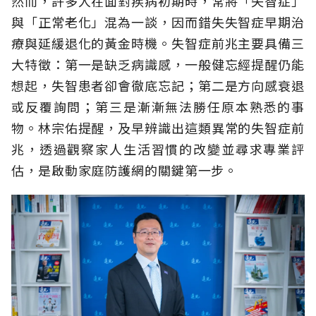
然而，許多人在面對疾病初期時，常將「失智症」
與「正常老化」混為一談，因而錯失失智症早期治
療與延緩退化的黃金時機。失智症前兆主要具備三
大特徵：第一是缺乏病識感，一般健忘經提醒仍能
想起，失智患者卻會徹底忘記；第二是方向感衰退
或反覆詢問；第三是漸漸無法勝任原本熟悉的事
物。林宗佑提醒，及早辨識出這類異常的失智症前
兆，透過觀察家人生活習慣的改變並尋求專業評
估，是啟動家庭防護網的關鍵第一步。