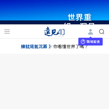
世界重
組・洞見
未來 與
世界領袖
職場雷達
練就底氣沉澱
你看懂世界了嗎？
同行