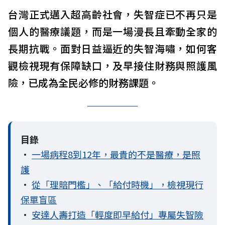
台灣正式邁入超高齡社會，失智症已不再只是
個人的醫療議題，而是一場漫長且牽動全家的
長期抗戰。面對日益逼近的失智海嘯，如何客
觀檢視現有保障缺口，及早接住財務與照護風
險，已成為全民必修的財務課題。
目錄
•
一場病程8到12年，最貴的不是醫療，是照
護
•
從「理賠門檻」、「給付時機」，檢視現行
保單盲區
•
安達人壽打造「輕度即早給付」專屬失智險