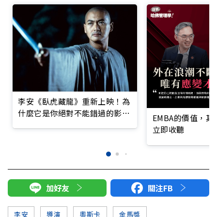
李安《臥虎藏龍》重新上映！為
什麼它是你絕對不能錯過的影史
EMBA的價值，
經典？
立即收聽
加好友
關注FB
李安
導演
奧斯卡
金馬獎