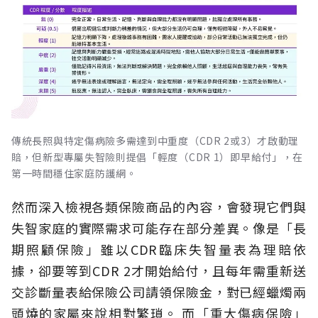
傳統長照與特定傷病險多需達到中重度（CDR 2或3）才啟動理
賠，但新型專屬失智險則提倡「輕度（CDR 1）即早給付」，在
第一時間穩住家庭防護網。
然而深入檢視各類保險商品的內容，會發現它們與
失智家庭的實際需求可能存在部分差異。像是「長
期照顧保險」雖以CDR臨床失智量表為理賠依
據，卻要等到CDR 2才開始給付，且每年需重新送
交診斷量表給保險公司請領保險金，對已經蠟燭兩
頭燒的家屬來說相對繁瑣。
而「重大傷病保險」