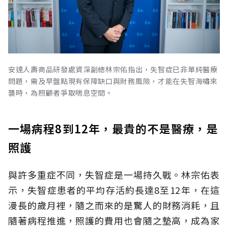
安達人壽商品研發處資深副總林宗佑指出，失智症已非單純醫療
問題，需及早盤點現有保障缺口與財務風險，才能在失智海嘯來
襲時，為照顧者爭取喘息空間。
一場病程8到12年，最貴的不是醫療，是
照護
與許多重症不同，失智症是一場持久戰。林宗佑表
示，失智症患者的平均存活約長達8至12年，在這
漫長的歲月裡，隨之而來的是驚人的財務消耗，且
隨著病程推進，照護的費用也會隨之墊高，成為家