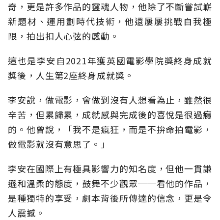
奇，更是許多作品的靈魂人物，他除了不斷嘗試嶄
新題材、運用劃時代技術，他還屢屢挑戰自我極
限，拍出扣人心弦的感動。
這也是李安自2021年獲英國電影學院獎終身成就
獎後，人生第2座終身成就獎。
李安說，做電影，會做到沒有人想看為止，雖然很
辛苦，但累歸累，成就感與完成後的喜悅是很過癮
的。他曾說，「我不是瘋狂，而是不拚命拍電影，
做電影就沒有意思了。」
李安在國際上有極具影響力的知名度，但他一貫謙
遜和溫柔的態度，鼓舞不少觀眾──看他的作品，
是種獨特的享受，劇本背後所傳達的信念，更是令
人震撼。