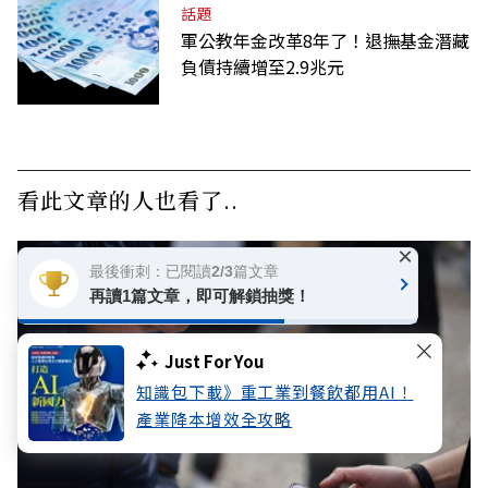
話題
軍公教年金改革8年了！退撫基金潛藏
負債持續增至2.9兆元
看此文章的人也看了..
×
最後衝刺：已閱讀2/3篇文章
再讀1篇文章，即可解鎖抽獎！
Just For You
知識包下載》重工業到餐飲都用AI！
產業降本增效全攻略