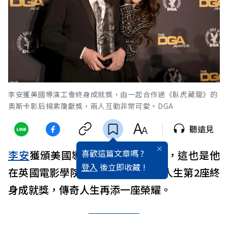
李安獲美國導演工會終身成就獎，由一起合作過《臥虎藏龍》的
奧斯卡影后楊紫瓊獻獎，兩人互動非常可愛。DGA
聽遠見
喜歡這篇文章嗎 ?
李安
獲頒美國導演工會終身成就獎，這也是他
登入
後立即收藏 !
在英國電影學院獎終身成就獎後，人生第2座終
身成就獎，傳奇人生再添一座榮耀。