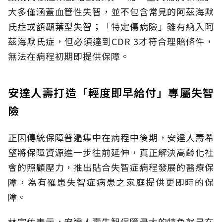
大多僅涵蓋血管性失智，並不包含常見的阿茲海默
氏症或額顳葉型失智；「特定傷病險」雖有納入阿
茲海默氏症，但必須達到CDR 3才符合理賠條件，
無法在病程初期即提供保障。
安達人壽打造「輕度即早給付」專屬失智
險
正因傳統保障普遍集中在病程中後期，安達人壽希
望將保障資源進一步往前延伸，真正解決高齡化社
會的照顧壓力，推出貼合失智症病程發展的醫療保
障，為有罹患失智症病患之家庭提供更即時的保
障。
林宗佑表示，安達人壽失智保障最大的特色就是在