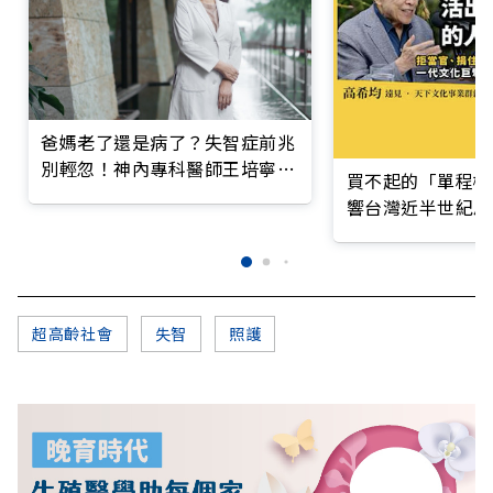
爸媽老了還是病了？失智症前兆
別輕忽！神內專科醫師王培寧呼
買不起的「單程機
籲把握大腦黃金期
響台灣近半世紀思
超高齡社會
失智
照護