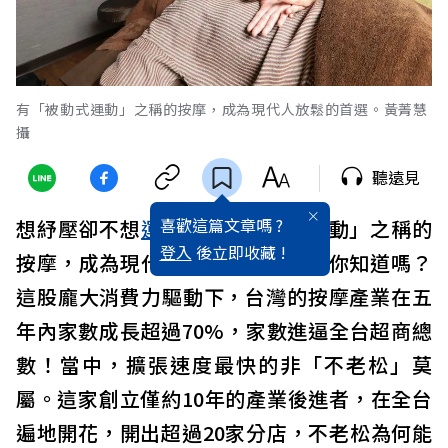
有「被動式運動」之稱的按摩，成為現代人放鬆的首選。黃菁慧
攝
聽遠見
喜歡這篇文章嗎 ?
想紓壓卻不想
運動
？有「被動式運動」之稱的
登入
後立即收藏 !
按摩，成為現代人放鬆的首選。但你知道嗎？
這股龐大消費力驅動下，台灣的按摩產業在五
年內家數成長超過70%，家數進逼全台超商總
數！當中，擴張速度最快的非「不老松」莫
屬。這家創立僅約10年的產業後進者，在全台
遍地開花，開出超過20家分店，不老松為何能