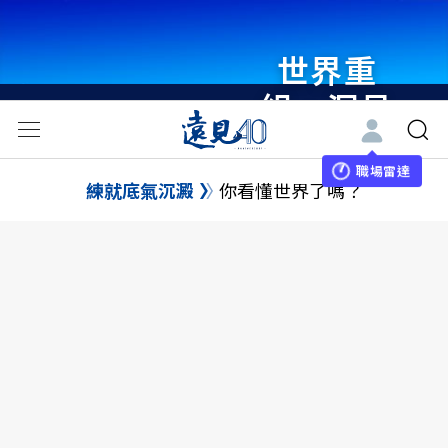
世界重
組・洞見
未來 與
世界領袖
職場雷達
練就底氣沉澱
你看懂世界了嗎？
同行