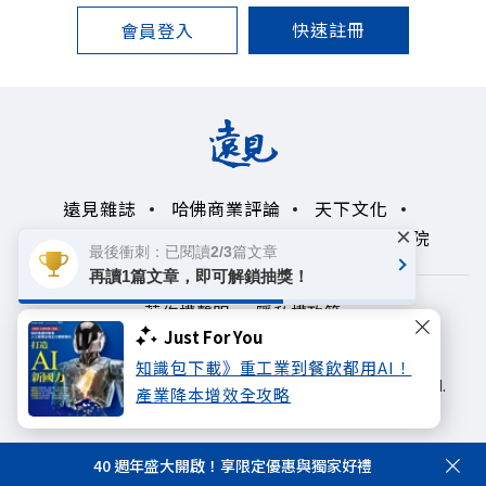
快速註冊
會員登入
遠見雜誌
哈佛商業評論
天下文化
×
未來親子學習平台
50+
領導影響力學院
最後衝刺：已閱讀2/3篇文章
再讀1篇文章，即可解鎖抽獎！
著作權聲明
隱私權政策
Just For You
Copyright© 1999~2026
知識包下載》重工業到餐飲都用AI！
遠見天下文化出版股份有限公司. All rights reserved.
產業降本增效全攻略
40 週年盛大開啟！享限定優惠與獨家好禮