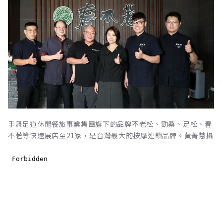
手舞足道休閒餐旅事業集團旗下的品牌不老松、勁桑、足松、春
不荖等快速展店至21家，是台灣最大的按摩連鎖品牌。黃菁慧攝