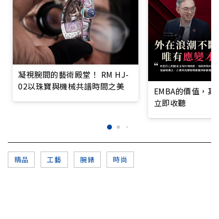
凝視腕間的藝術殿堂！ RM HJ-
02以珠寶與機械共譜時間之美
EMBA的價值，
立即收聽
精品
工藝
腕錶
時尚