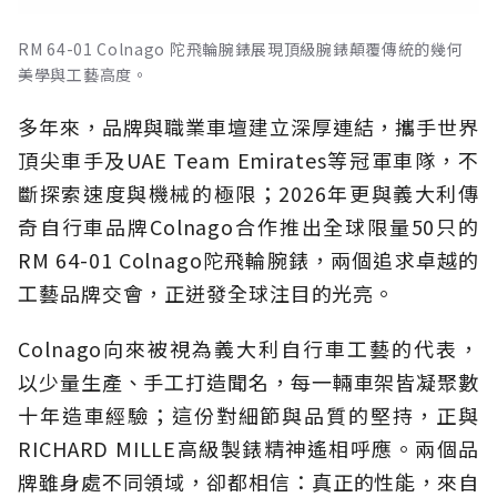
RM 64-01 Colnago 陀飛輪腕錶展現頂級腕錶顛覆傳統的幾何
美學與工藝高度。
多年來，品牌與職業車壇建立深厚連結，攜手世界
頂尖車手及UAE Team Emirates等冠軍車隊，不
斷探索速度與機械的極限；2026年更與義大利傳
奇自行車品牌Colnago合作推出全球限量50只的
RM 64-01 Colnago陀飛輪腕錶，兩個追求卓越的
工藝品牌交會，正迸發全球注目的光亮。
Colnago向來被視為義大利自行車工藝的代表，
以少量生產、手工打造聞名，每一輛車架皆凝聚數
十年造車經驗；這份對細節與品質的堅持，正與
RICHARD MILLE高級製錶精神遙相呼應。兩個品
牌雖身處不同領域，卻都相信：真正的性能，來自