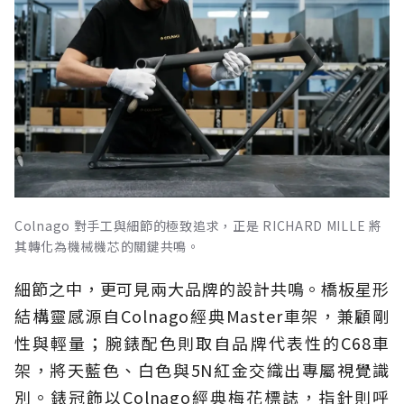
Colnago 對手工與細節的極致追求，正是 RICHARD MILLE 將
其轉化為機械機芯的關鍵共鳴。
細節之中，更可見兩大品牌的設計共鳴。橋板星形
結構靈感源自Colnago經典Master車架，兼顧剛
性與輕量；腕錶配色則取自品牌代表性的C68車
架，將天藍色、白色與5N紅金交織出專屬視覺識
別。錶冠飾以Colnago經典梅花標誌，指針則呼