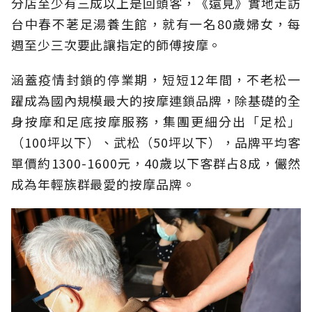
分店至少有三成以上是回頭客，《遠見》實地走訪
台中春不荖足湯養生館，就有一名80歲婦女，每
週至少三次要此讓指定的師傅按摩。
涵蓋疫情封鎖的停業期，短短12年間，不老松一
躍成為國內規模最大的按摩連鎖品牌，除基礎的全
身按摩和足底按摩服務，集團更細分出「足松」
（100坪以下）、武松（50坪以下），品牌平均客
單價約1300-1600元，40歲以下客群占8成，儼然
成為年輕族群最愛的按摩品牌。