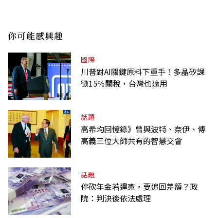
你可能感興趣
國際
川普對AI關鍵原料下重手！多晶矽課
徵15％關稅，台灣也適用
話題
高希均回憶錄》曾與波特、奈伊、傅
高義三位大師共有的智慧交會
話題
停砍年金若違憲，要追回差額？政
院：判決後依法處理