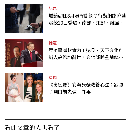
話題
城鎮韌性8月演習斷網？行動網路降速
演練10日登場，南部、東部、離島為
何不用？
話題
厚植臺灣軟實力！遠見‧天下文化創
辦人高希均辭世，文化部將呈請總統
明令褒揚
國際
《奧德賽》安海瑟薇教養心法：跟孩
子開口前先做一件事
看此文章的人也看了..