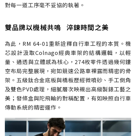
對每一道工序毫不妥協的執著。
雙品牌以機械共鳴 淬鍊時間之美
為此，RM 64-01重新詮釋自行車工程的本質。機
芯設計汲取Colnago經典車架的結構邏輯，以輕
量、通透與立體感為核心，274枚零件透過幾何鏤
空布局完整展現，宛如競速公路車裸露而精密的骨
架。五級鈦合金底板與橋板歷經微噴砂、手工倒角
及雙色PVD處理，細膩層次映襯出高級製錶工藝之
美；發條盒與陀飛輪的對稱配置，有如映照自行車
傳動系統的精密運作。