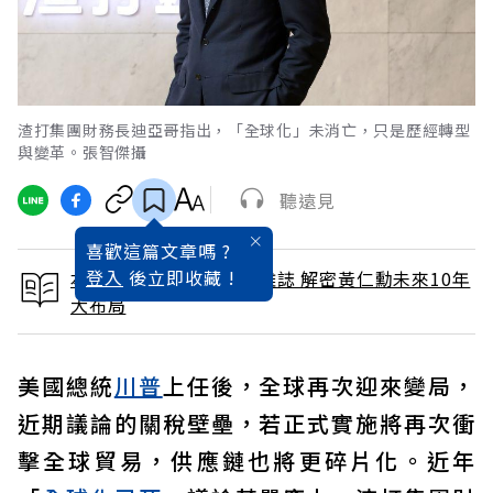
渣打集團財務長迪亞哥指出，「全球化」未消亡，只是歷經轉型
與變革。張智傑攝
聽遠見
喜歡這篇文章嗎 ?
登入
後立即收藏 !
本文出自 2025 / 2月號雜誌 解密黃仁勳未來10年
大布局
美國總統
川普
上任後，全球再次迎來變局，
近期議論的關稅壁壘，若正式實施將再次衝
擊全球貿易，供應鏈也將更碎片化。近年