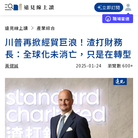
立即訂閱
職場雷達
遠見線上讀
產業綜合
川普再掀經貿巨浪！渣打財務
長：全球化未消亡，只是在轉型
黃健誠
2025-01-24
瀏覽數
600+
加入追蹤
黃健誠