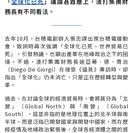
「
全球化已死
」議論甚囂塵上，渣打集團財
務長有不同看法。
去年
10
月，台積電創辦人張忠謀出席台積電運動
會，致詞時再次強調「全球化已死、世界貿易已
死」，引發熱議，也顯出產業在地緣政治之下的困
境。不過，渣打集團財務長迪亞哥．德．喬治
（
Diego De Giorgi
）在接受《遠見》專訪時，卻
指出「全球化」仍未消亡，只是正在歷經轉型與變
革。
過去，在討論全球的經濟貿易時，會將其分為「北
營」（
Global North
）與「南營」（
Global
South
），這並非指的是地理位置上的北半球與南
半球，而是泛指已開發國家與開發中國家，而在歷
經疫情及地緣政治緊張後，全球各經濟體之間的貿