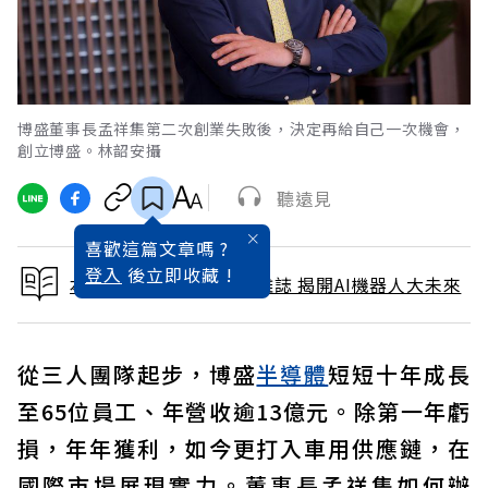
博盛董事長孟祥集第二次創業失敗後，決定再給自己一次機會，
創立博盛。林韶安攝
聽遠見
喜歡這篇文章嗎 ?
登入
後立即收藏 !
本文出自 2025 / 1月號雜誌 揭開AI機器人大未來
從三人團隊起步，博盛
半導體
短短十年成長
至65位員工、年營收逾13億元。除第一年虧
損，年年獲利，如今更打入車用供應鏈，在
國際市場展現實力。董事長孟祥集如何辦