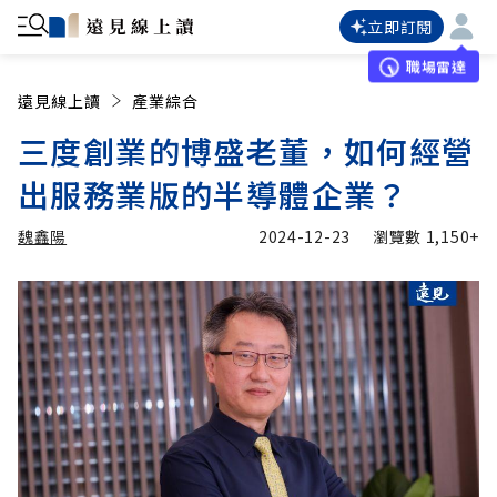
立即訂閱
職場雷達
遠見線上讀
產業綜合
三度創業的博盛老董，如何經營
出服務業版的半導體企業？
魏鑫陽
2024-12-23
瀏覽數
1,150+
加入追蹤
魏鑫陽