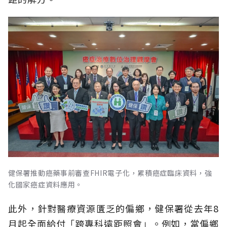
健保署推動癌藥事前審查FHIR電子化，累積癌症臨床資料，強
化國家癌症資料應用。
此外，針對醫療資源匱乏的偏鄉，健保署從去年8
月起全面給付「跨專科遠距照會」。例如，當偏鄉