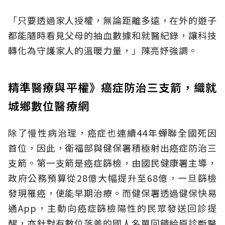
「只要透過家人授權，無論距離多遠，在外的遊子
都能隨時看見父母的抽血數據和就醫紀錄，讓科技
轉化為守護家人的溫暖力量，」陳亮妤強調。
精準醫療與平權》癌症防治三支箭，織就
城鄉數位醫療網
除了慢性病治理，癌症也連續44年蟬聯全國死因
首位，因此，衛福部與健保署積極射出癌症防治三
支箭。第一支箭是癌症篩檢，由國民健康署主導，
政府公務預算從28億大幅提升至68億，一旦篩檢
發現罹癌，便能早期治療。而健保署透過健保快易
通App，主動向癌症篩檢陽性的民眾發送回診提
醒，亦針對有數位落差的國人名單回饋給原診斷醫