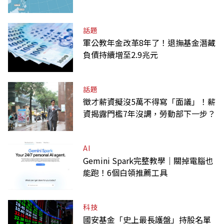
話題
軍公教年金改革8年了！退撫基金潛藏
負債持續增至2.9兆元
話題
徵才薪資擬沒5萬不得寫「面議」！薪
資揭露門檻7年沒調，勞動部下一步？
AI
Gemini Spark完整教學｜關掉電腦也
能跑！6個白領推薦工具
科技
國安基金「史上最長護盤」持股名單