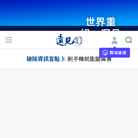
世界重
組・洞見
未來 與
世界領袖
職場雷達
破除資訊盲點
刷手機就能變厲害
同行