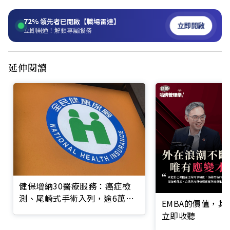
72%
領先者已開啟【職場雷達】
立即開啟
立即開通！解鎖專屬服務
延伸閱讀
健保增納30醫療服務：癌症檢
測、尾崎式手術入列，逾6萬人
EMBA的價值，
受惠
立即收聽