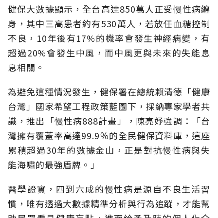
健保大數據顯示，全台高達850萬人正受慢性病纏
身，其中三高患者約有530萬人，若放任血糖控制
不良，10年後有17%的機率會發生神經病變，有
超過20%會發生中風，而中風更與未來的失能息
息相關。
為避免這種情況發生，健保署在總統賴清德「健康
台灣」國家希望工程政策藍圖下，採納專家學者共
識，推出「慢性病888計畫」，陳亮妤強調：「台
灣擁有覆蓋率高達99.9％的全民健保資料庫，這座
累積超過30年的數據金山，正是對抗慢性病與失
能海嘯的最強盾牌。」
醫學證實，四到六成的慢性病是源自不良生活習
慣，唯有透過大數據精準分析與行為追蹤，才能幫
助民眾看見健康盲點，進而給予及時的個人化介