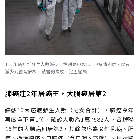
110年癌症新發生人數減少，推測是COVID-19疫情期間，民眾
減少到醫院篩檢、就醫的緣故。池孟諭攝
肺癌連2年居癌王，大腸癌居第2
綜觀10大癌症發生人數（男女合計），肺癌今年
再度拿下第1位，確診人數為1萬7982人，曾蟬聯
15年的大腸癌則居第2，其餘依序為女性乳癌、肝
癌、攝護腺癌、口腔癌（含口咽、下咽）、甲狀腺