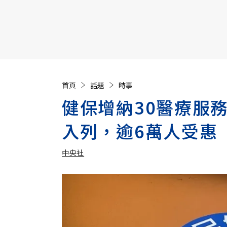
【遠見40週年慶】訂《遠見》贈實用家電3選1+暢銷好
首頁
話題
時事
健保增納30醫療服
入列，逾6萬人受惠
中央社
加入追蹤
中央社