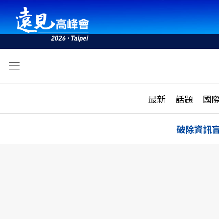
文
最新
最新
話題
國
雜誌目錄
活動
話題
AI
破除資訊
學堂
專題報導
科技
教育
遠見ON AIR
影音
合作