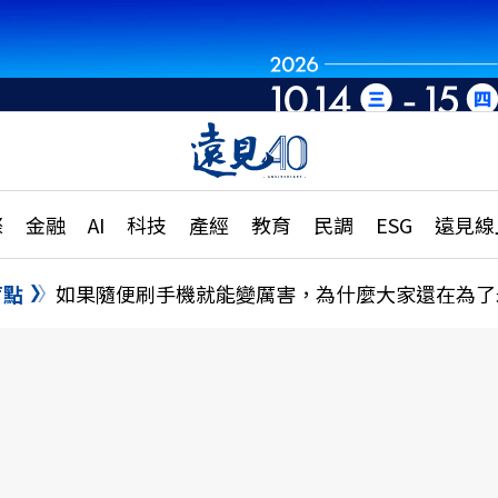
章
特輯
文章
大學升學、職涯攻略
遠
際
金融
AI
科技
產經
教育
民調
ESG
遠見線
國際
更
縣市施政調查全解析
金融
單
民調
盲點
如果隨便刷手機就能變厲害，為什麼大家還在為了
產經
電
好享生活
獨
專欄