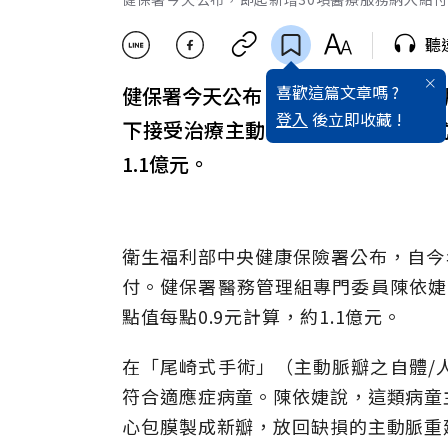
聽
喜歡這篇文章嗎 ?
健保署今天公布，即起新增30項醫療
登入
後立即收藏 !
下接受治療主動脈瓣膜疾病的尾崎式
1.1億元。
衛生福利部中央健康保險署公布，自今
付。健保署醫務管理組專門委員陳依婕告
點值每點0.9元計算，約1.1億元。
在「尾崎式手術」（主動脈瓣之自體/
符合適應症病童。陳依婕說，這類病童
心包膜製成新瓣，放回缺損的主動脈重