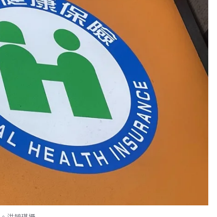
付。洪毓琪攝