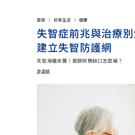
首頁
好享生活
健康
失智症前兆與治療別
建立失智防護網
失智海嘯來襲！鉅額財務缺口怎麼補？
游姿穎
加入追蹤
游姿穎