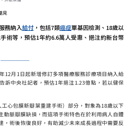
遠見
服務納入
給付
，包括7類
癌症
單基因檢測、18歲以
手術等，預估1年約6.6萬人受惠、挹注約新台幣
年12月1日起新增修訂多項醫療服務診療項目納入給
訴中央社記者，預估1年挹注1.23億點，若以健保
人工心包膜新瓣葉重建手術）部分，對象為18歲以下
主動脈瓣膜缺損，而這項手術特色在於利用病人自體
建，術後恢復良好，有助減少未來成長過程中需要反