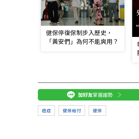
健保停復保制步入歷史，
「黃安們」為何不能爽用？
加好友
掌握趨勢
癌症
健保給付
健保