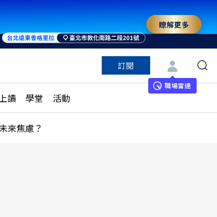
瞭解更多
訂閱
特色頻道
訂閱
見線上讀
ESG遠見
職場雷達
上讀
學堂
活動
多訂閱方案
城市學
刊購買
健康遠見
未來焦慮？
子報訂閱
華人精英論壇
享知識包
領導影響力學院