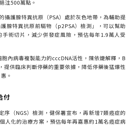
挹注500萬點。
的攝護腺特異抗原（PSA）處於灰色地帶，為輔助提
護腺特異抗原前驅物（p2PSA）檢測」，可以幫助
手術切片，減少併發症風險，預估每年1.9萬人受
細胞內病毒複製能力的cccDNA活性，陳依婕解釋，B
，提供臨床判斷停藥的重要依據，降低停藥後猛爆性
受惠。
給付
定序（NGS）檢測，健保署宣布，再新增7類癌症的
個人化的治療方案，預估每年再嘉惠約1萬名癌症病