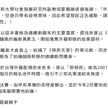
世新大學社會發展研究所副教授夏曉鵑便曾強調，「外
稱，但是仍帶有歧視意味，因此希望發起正名運動，請
性」！
便以這本書做為連續劇腳本的主要靈感，還找來曾以《
鐘獎的編劇黃素玉，開始蒐集外籍新娘的故事題材。
湖離島大倉島上，拍攝了《移民天堂》的單元劇，同步
是為了拍攝越南新娘的連續劇而暖身。
於台灣外籍配偶愈來愈多，便以「新移民」做為200
個月的報名收件時間，吸引不少知名導演前來角逐。
汰賽，由早有準備的梁修身勝出，並於今年2月實地前
越南展開實地拍攝。
題最棘手