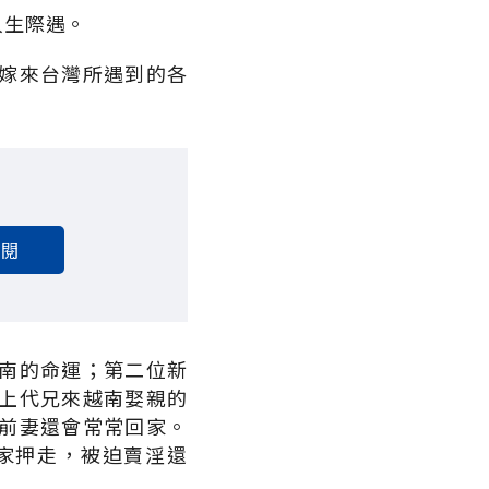
人生際遇。
嫁來台灣所遇到的各
訂閱
南的命運；第二位新
上代兄來越南娶親的
前妻還會常常回家。
家押走，被迫賣淫還