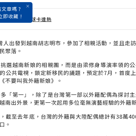
文章嗎 ?
立即收藏 !
 / 4月號雜誌 全球卡達熱
灣人出發到越南胡志明市，參加了相親活動，並且走
民聚落。
來挑選越南新娘的相親團，而是由梁修身導演率領的公
的公共電視，鎖定新移民的議題，預定於7月，首度
《不要叫我外籍新娘》。
許多「第一」，除了是台灣第一部以外籍配偶為探討主
越南出外景，更第一次起用多位毫無演藝經驗的外籍
，截至去年底，台灣的外籍與大陸配偶總計有38萬40
口。