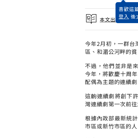
喜歡這篇
登入
後
本文出自 2007
今年2月初，一群台
區、和湄公河畔的貧
不過，他們並非是
今年，將歡慶十周年
配偶為主題的連續劇
這齣連續劇將創下
灣連續劇第一次前往
根據內政部最新統計
市區或新竹市區的人