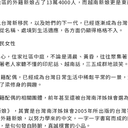
區的外籍新娘占了13萬4000人，而越南新娘更是
批台灣新移民，以及她們的下一代，已經逐漸成為台
從名稱、處境到生活適應，各方面仍顯得格格不入。
民女性
留心，住家社區中庭，不論是清晨、黃昏，往往聚集著
著老人家聽不懂的印尼話、越南話，三五成群地談笑
外籍配偶，已經成為台灣日常生活中稀鬆平常的一景，
了梁修身的興趣。
籍配偶的相關團體，前年甚至還被台灣南洋姊妹會選
娘》，其實是台灣南洋姊妹會2005年所出版的台
位外籍新娘，以努力學來的中文，一字一字書寫而成的
，是句句發自肺腑，真誠樸實的小品。