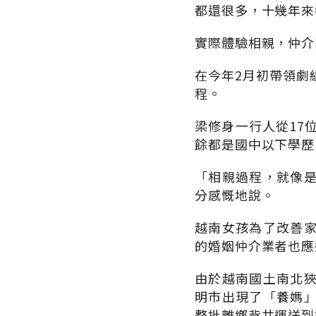
都還很多，十幾年來
實際體驗相親，仲介
在今年2月初帶領劇
程。
梁修身一行人從17
餘都是國中以下學歷
「相親過程，就像
分感慨地說。
越南女孩為了改善
的婚姻仲介業者也應
由於越南國土南北
明市出現了「養媽
整批離鄉背井運送到