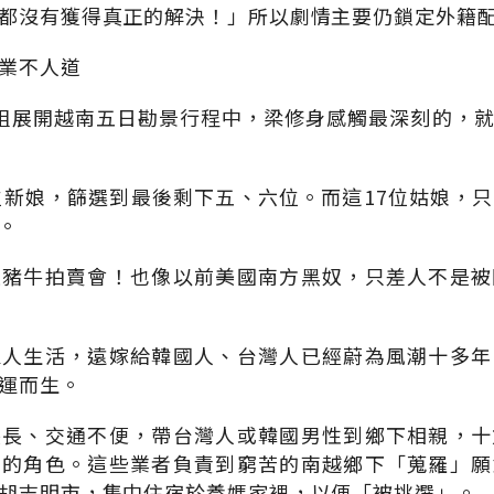
都沒有獲得真正的解決！」所以劇情主要仍鎖定外籍
業不人道
組展開越南五日勘景行程中，梁修身感觸最深刻的，
位新娘，篩選到最後剩下五、六位。而這17位姑娘，
。
是豬牛拍賣會！也像以前美國南方黑奴，只差人不是被
家人生活，遠嫁給韓國人、台灣人已經蔚為風潮十多年
運而生。
狹長、交通不便，帶台灣人或韓國男性到鄉下相親，十
」的角色。這些業者負責到窮苦的南越鄉下「蒐羅」願
胡志明市，集中住宿於養媽家裡，以便「被挑選」。