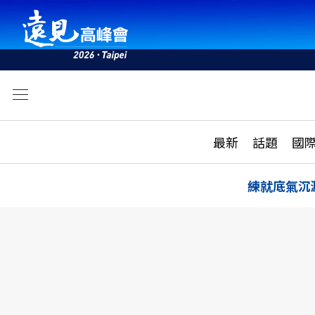
文
最新
最新
話題
國
雜誌目錄
活動
話題
AI
練就底氣沉
學堂
專題報導
科技
教育
遠見ON AIR
影音
合作