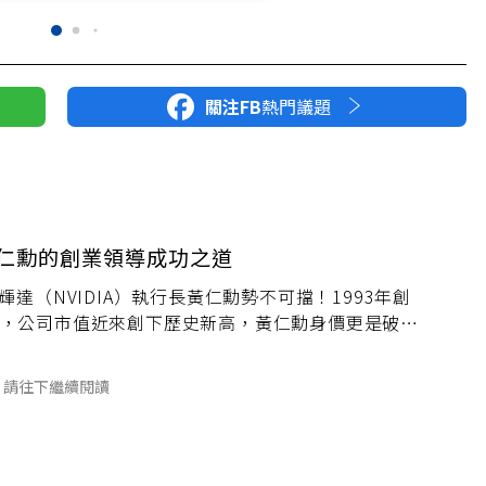
關注FB
熱門議題
黃仁勳的創業領導成功之道
輝達（NVIDIA）執行長黃仁勳勢不可擋！1993年創
，公司市值近來創下歷史新高，黃仁勳身價更是破千
球前15大富豪。隨著Computex 2024登場，他帶
請往下繼續閱讀