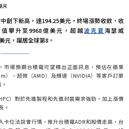
遠見
盤中創下新高，達194.25美元，終場漲勢收斂，收
，市值攀升至9968億美元，超越
波克夏
海瑟威
924億美元，躍居全球第8。
會，市場預期台積電可望釋出正面訊息，預估在蘋果
omm）、超微（AMD）及輝達（NVIDIA）等客戶訂單
高。
HPC）對於先進製程和先進封裝需求強勁，加上漲價
長。
入卡位法說會行情，推升台積電ADR和股價走高，台