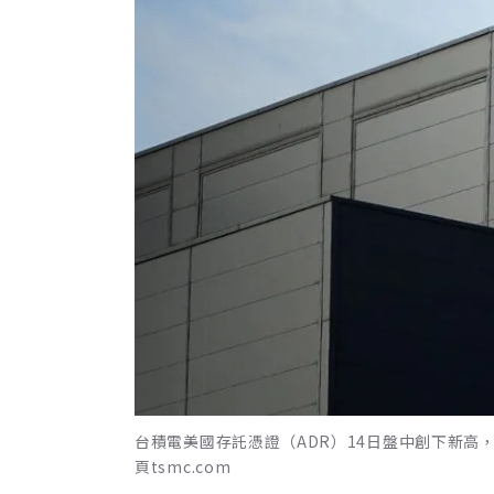
台積電美國存託憑證（ADR）14日盤中創下新高，達
頁tsmc.com