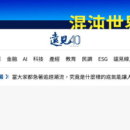
章
特輯
文章
大學升學、職涯攻略
遠
際
金融
AI
科技
產經
教育
民調
ESG
遠見線
國際
更
縣市施政調查全解析
金融
單
民調
澱
當大家都急著追趕潮流，究竟是什麼樣的底氣能讓
產經
電
好享生活
獨
專欄