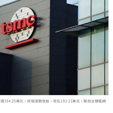
194.25美元，終場漲勢收斂，收在192.21美元。取自台積電網