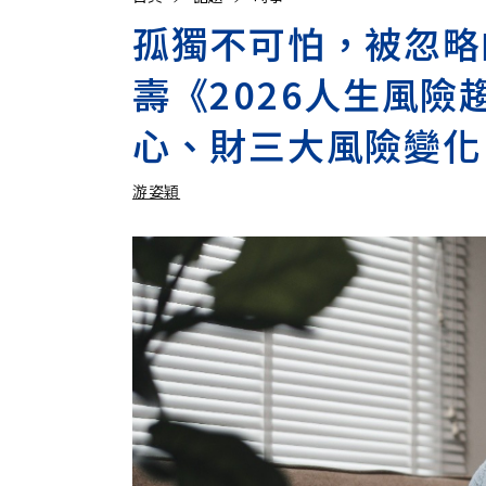
孤獨不可怕，被忽略
壽《2026人生風
心、財三大風險變化
游姿穎
加入追蹤
游姿穎