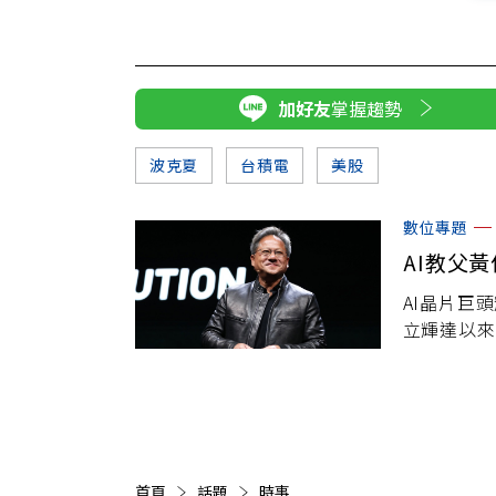
加好友
掌握趨勢
波克夏
台積電
美股
數位專題
AI教父
AI晶片巨頭
立輝達以來
億美元榮登全
來的A
首頁
話題
時事