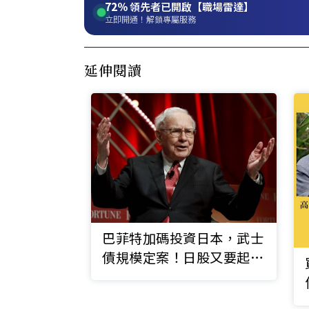
72%
領先者已開啟【職場雷達】
立即開通！解鎖專屬服務
延伸閱讀
巴菲特加碼投資日本，武士
債規模定案！日股又要起
飛？