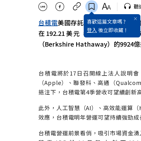
聽
喜歡這篇文章嗎 ?
台積電
美國存託憑證（ADR）14日
登入
後立即收藏 !
在192.21美元，上漲1.4美元
（Berkshire Hathaway）的9
台積電將於17日召開線上法人說明
（Apple）、聯發科、高通（Qualc
挹注下，台積電第4季營收可望續創新
此外，人工智慧（AI）、高效能運算（
效應，台積電明年營運可望持續強勁成
台積電營運前景看俏，吸引市場資金湧