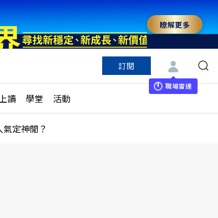
瞭解更多
訂閱
特色頻道
訂閱
見線上讀
ESG遠見
職場雷達
上讀
學堂
活動
多訂閱方案
城市學
刊購買
健康遠見
人氣定神閒？
子報訂閱
華人精英論壇
享知識包
領導影響力學院