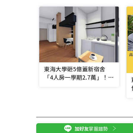
東海大學砸5億蓋新宿舍
「4人房一學期2.7萬」！學
生：寧願校外租房
加好友
掌握趨勢