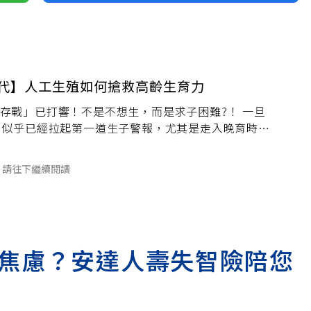
代】人工生殖如何搶救高齡生育力
存戰」已打響！不是不想生，而是求子困難?！ 一旦
，似乎已經拉起第一道生子警報，尤其是走入晚育時代
，生殖醫學近年一躍成為救國解方，朝向「個人化」
每對不孕夫妻的
請往下繼續閱讀
焦慮？安達人壽失智險陪您