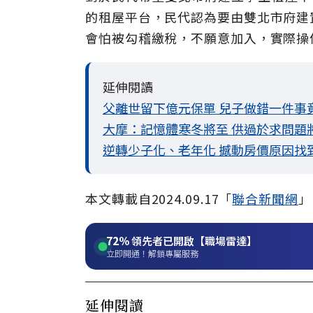
的租屋平台，民代認為要由雙北市府建
會怕被勾稽繳稅，不願意加入，實際操
延伸閱讀
父離世留下億元保單 兒子做錯一件事竟
大摩：記憶體寒冬將至 供過於求問題將
逆轉少子化、老年化 撼動房價原因找
本文轉載自2024.09.17「
聯合新聞網
」
72%
領先者已開啟【職場雷達】
立即開通！解鎖專屬服務
延伸閱讀