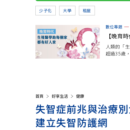
少子化
大學
租屋
數位專題
【晚育時
人類的「生
超過35歲
的亞洲國家
治療以解決
首頁
好享生活
健康
失智症前兆與治療別
建立失智防護網