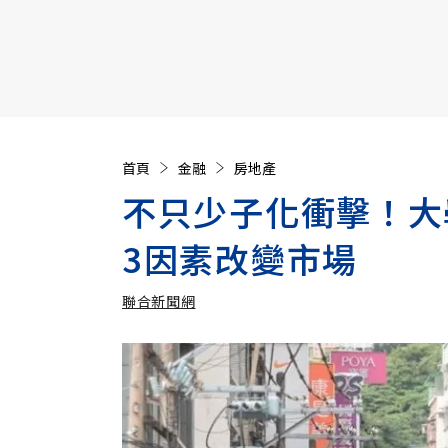
【遠見40週年慶】訂《遠見》贈實用家電3選1+暢銷好
首頁
金融
房地產
不只少子化衝擊！大
3因素改變市場
聯合新聞網
加入追蹤
聯合新聞網