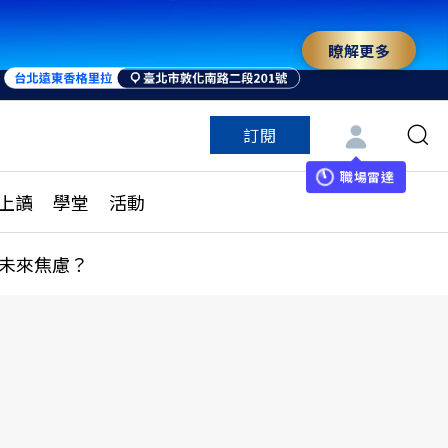
瞭解更多
訂閱
特色頻道
訂閱
見線上讀
ESG遠見
職場雷達
上讀
學堂
活動
多訂閱方案
城市學
刊購買
健康遠見
未來焦慮？
子報訂閱
華人精英論壇
享知識包
領導影響力學院