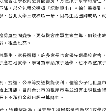
可能會在學校附近買間套房，方便孩子求學時居住，
下降，部分包租公選擇「認賠殺出」。徐佳馨提到，
學、台北大學三峽校區一帶，因為生活圈夠成熟，就
邊房屋空間變多，更有機會由學生來主導，價錢也較
挑，租金也高。
供學生、家長選擇，許多家長也會優先選學校宿舍，
子應在地就學，寧可買車給孩子通學，也不希望孩子
例，捷運、公車等交通機能便利，儘管少子化租屋市
給上班族，目前台北市的租屋市場並沒有出現租金降
脹下不漲租金就已經是算降價。
台，徐佳馨認為，過去學生租屋都是透過591或學校