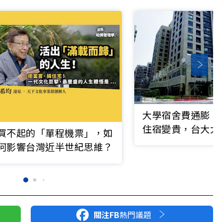
大學宿舍費通膨！
住宿變貴，台大太
買不起的「單程機票」，如
月起漲電價
何影響台灣近半世紀思維？
關注FB
熱門議題