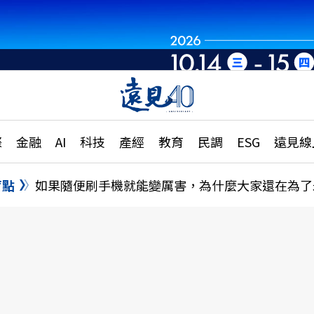
章
特輯
文章
大學升學、職涯攻略
遠
際
金融
AI
科技
產經
教育
民調
ESG
遠見線
國際
更
縣市施政調查全解析
金融
單
民調
盲點
如果隨便刷手機就能變厲害，為什麼大家還在為了
產經
電
好享生活
獨
專欄