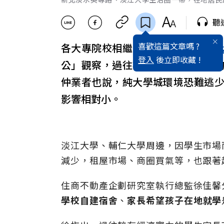
聽
喜歡這篇文章嗎 ?
各大專院校相繼開學，近年受
少子
登入
後立即收藏 !
公」觀察，過往被視為「金雞母」
仲業者也說，純大學城環境恐難逃
影響相對小。
淡江大學、輔仁大學周邊，因學生市場
減少，租屋市場、商圈買氣等，也跟著
住商不動產企劃研究室執行總監徐佳馨
學校自建宿舍
、
家長希望孩子在地就學