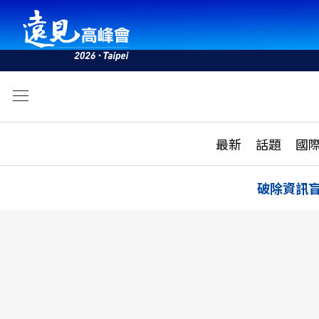
文
最新
最新
話題
國
雜誌目錄
活動
話題
AI
破除資訊
學堂
專題報導
科技
教育
遠見ON AIR
影音
合作