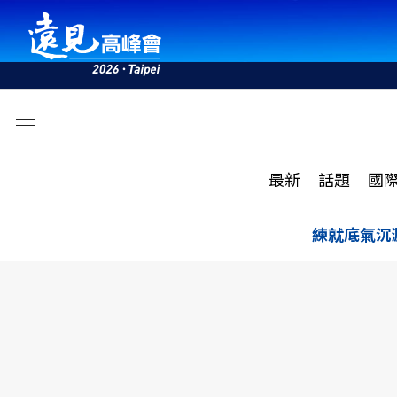
文
最新
最新
話題
國
雜誌目錄
活動
話題
AI
練就底氣沉
學堂
專題報導
科技
教育
遠見ON AIR
影音
合作