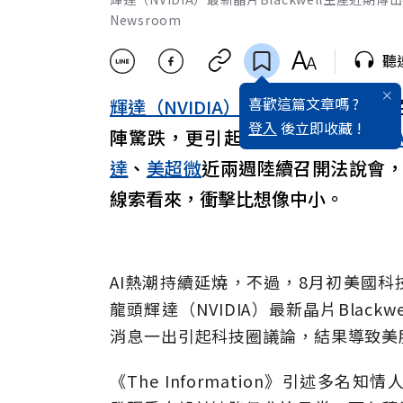
Newsroom
聽
喜歡這篇文章嗎 ?
輝達（NVIDIA）
最新晶片Blackw
登入
後立即收藏 !
陣驚跌，更引起科技圈熱議：難道
A
達
、
美超微
近兩週陸續召開法說會
線索看來，衝擊比想像中小。
AI熱潮持續延燒，不過，8月初美國科
龍頭輝達（NVIDIA）最新晶片Blac
消息一出引起科技圈議論，結果導致美
《The Information》引述