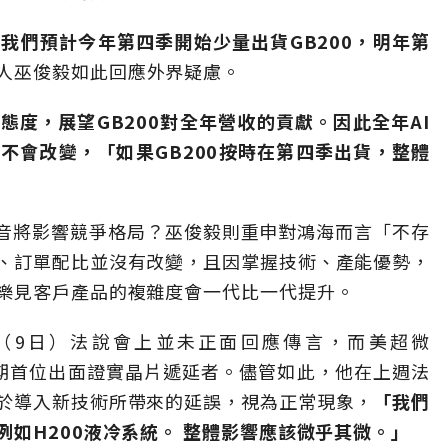
我們預計今年第四季開始少量出貨GB200，明年第
人巫俊毅如此回應外界疑慮。
度，展望GB200對全年營收的貢獻。因此全年AI
不會改變，「如果GB200按時在第四季出貨，整體
雜音將影響競爭格局？巫俊毅則重申對鴻海而言「不存
、訂單配比並沒有改變，且因掌握技術、產能優勢，
樂見客戶產品的複雜度會一代比一代提升。
（9日）法說會上並未正面回應傳言，而美超微
則是近期首位出面證實晶片遞延者。儘管如此，他在上週法
於導入新技術所帶來的延誤，視為正常現象，
「我們
如H200液冷系統。 整體影響應該微乎其微。」