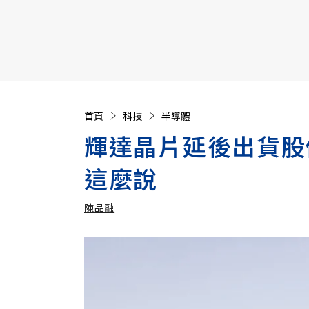
【遠見40週年慶】訂《遠見》贈實用家電3選1+暢銷好
首頁
科技
半導體
輝達晶片延後出貨股
這麼說
陳品融
加入追蹤
陳品融