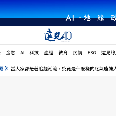
章
特輯
文章
大學升學、職涯攻略
遠
際
金融
AI
科技
產經
教育
民調
ESG
遠見線
國際
更
縣市施政調查全解析
金融
單
民調
澱
當大家都急著追趕潮流，究竟是什麼樣的底氣能讓
產經
電
好享生活
獨
專欄