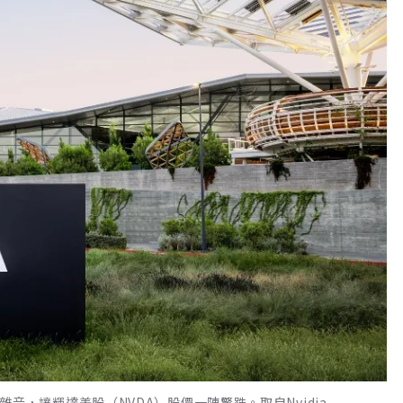
傳出雜音，讓輝達美股（NVDA）股價一陣驚跌。取自Nvidia