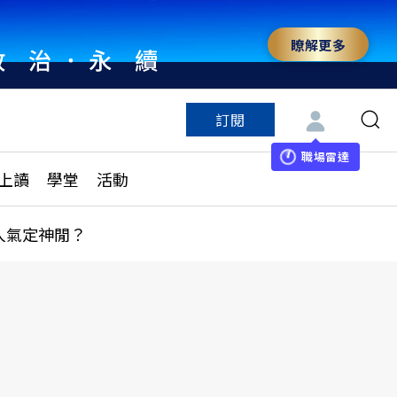
瞭解更多
訂閱
特色頻道
訂閱
見線上讀
ESG遠見
職場雷達
上讀
學堂
活動
多訂閱方案
城市學
刊購買
健康遠見
人氣定神閒？
子報訂閱
華人精英論壇
享知識包
領導影響力學院