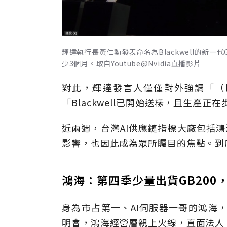
輝達執行長黃仁勳發表命名為Blackwell的新
少3個月。取自Youtube@Nvidia直播影片
對此，輝達發言人僅僅對外強調「（既
「Blackwell已開始送樣，且生產正
近兩週，台灣AI供應鏈指標大廠包括鴻海
影響，也因此成為眾所矚目的焦點。到
鴻海：第四季少量出貨GB200
身為市占第一、AI伺服器一哥的鴻海
明會，鴻海經營層親上火線，直面法人