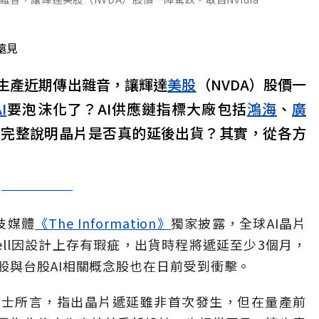
遠見
ell生產近期傳出雜音，讓輝達
美股
（NVDA）股價一
I
要泡沫化了？AI供應鏈指標大廠包括
鴻海
、
廣
，完整說明晶片是否真的延後出貨？其實，從各方
技媒體
《The Information》
獨家披露，全球AI晶片
kwell因設計上存有瑕疵，出貨時程將遞延至少3個月，
股與台股AI相關概念股也在日前受到衝擊。
多名知情人士所言，指出晶片遞延雖非首次發生，但在量產前