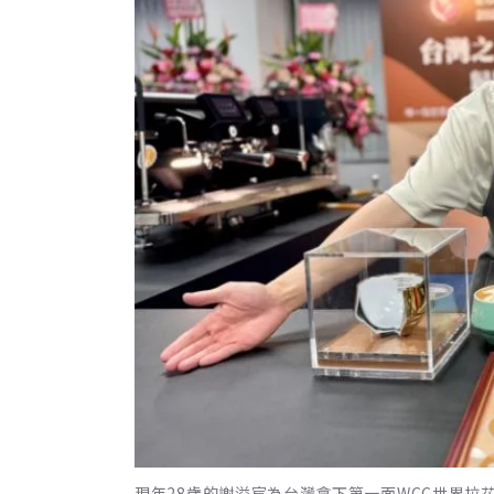
現年28歲的謝溢宸為台灣拿下第一面WCC世界拉