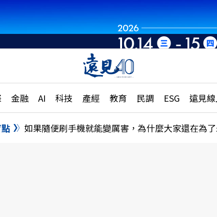
世界重組・洞見未
章
特輯
文章
大學升學、職涯攻略
遠
際
金融
AI
科技
產經
教育
民調
ESG
遠見線
國際
更
縣市施政調查全解析
金融
單
民調
盲點
如果隨便刷手機就能變厲害，為什麼大家還在為了
產經
電
好享生活
獨
專欄