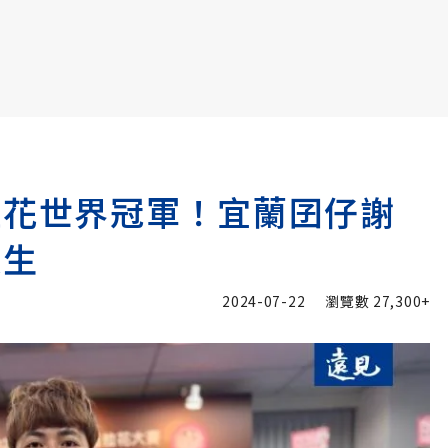
書6選3 特價 3,980 元
拉花世界冠軍！宜蘭囝仔謝
人生
2024-07-22
瀏覽數
27,300+