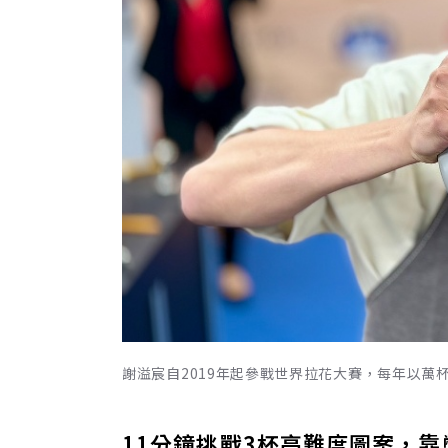
謝溢宸自2019年起參戰世界拉花大賽，每年以萬
11分鐘挑戰3杯高難度圖案，