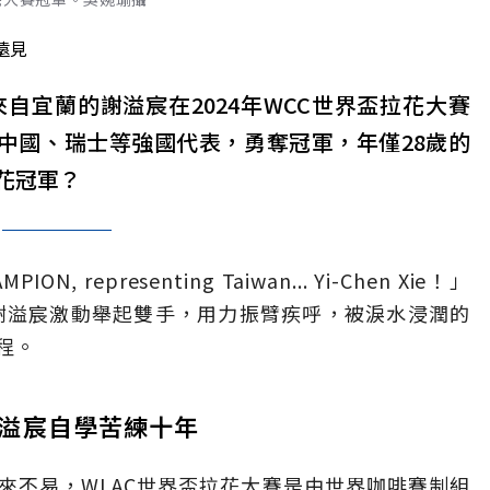
遠見
自宜蘭的謝溢宸在2024年WCC世界盃拉花大賽
、中國、瑞士等強國代表，勇奪冠軍，年僅28歲的
花冠軍？
ION, representing Taiwan... Yi-Chen Xie！」
謝溢宸激動舉起雙手，用力振臂疾呼，被淚水浸潤的
程。
溢宸自學苦練十年
來不易，WLAC世界盃拉花大賽是由世界咖啡賽制組