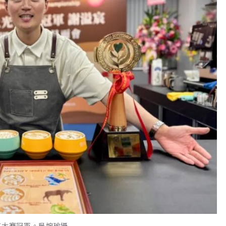
花大賽冠軍。吳婉瑜攝