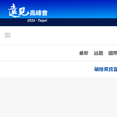
文
最新
最新
話題
國
雜誌目錄
活動
話題
AI
破除資訊
學堂
專題報導
科技
教育
遠見ON AIR
影音
合作