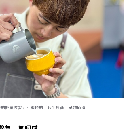
杯的數量練習，捏鋼杯的手長出厚繭。吳婉瑜攝
靠憋氣一氣呵成