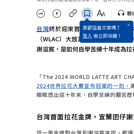
聽
喜歡這篇文章嗎 ?
台灣
終於迎來首位世界拉花冠軍！來
登入
後立即收藏 !
（WLAC）大放異彩，擊敗義大利
謝溢宸，是如何自學苦練十年成為拉
「The 2024 WORLD LATTE ART CHAMP
2024世界拉花大賽宣布冠軍的一刻，
眼眶透出這十年來，自學苦練的艱苦歷
台灣首面拉花金牌，宜蘭囝仔謝
這一面金牌對台灣和謝溢宸來說，都得