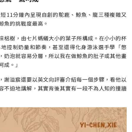
短11分鐘內呈現自創的駝鹿、鯨魚、龍三種複雜又
鯨魚的挑戰度最高。
棕梠樹，由七片螞蟻大小的葉子所構成。在小小的杯
準地控制奶量和節奏，甚至還得化身游泳選手學「憋
，奶泡就容易分層，所以我在做鯨魚的肚子或其他畫
呵成。」
，謝溢宸還要以英文向評審介紹每一個步驟，看他以
容不迫地講解，其實背後其實有一段不為人知的撞牆