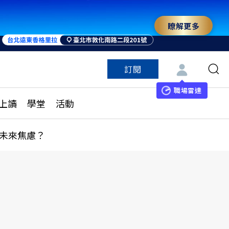
瞭解更多
來 與世界領袖同行
訂閱
特色頻道
訂閱
見線上讀
ESG遠見
職場雷達
上讀
學堂
活動
多訂閱方案
城市學
刊購買
健康遠見
未來焦慮？
子報訂閱
華人精英論壇
享知識包
領導影響力學院