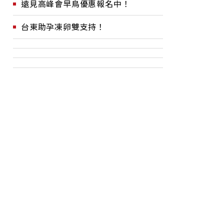
遠見高峰會早鳥優惠報名中！
台東助孕凍卵雙支持！
價值在哪？
文學院也有AI造浪者！別再
放
讓AI更安
說黃仁勳旋風與文組生無關
大
生