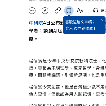
聽
喜歡這篇文章嗎 ?
中研院
4日公布新科院士名單，
清華
登入
後立即收藏 !
學者；談到
AI
崛起，楊儒賓今天透
度。
楊儒賓是今年中央研究院新科院士，
授，專長為宋明理學、道家哲學、身體
範，開闢新議題，引領新思潮，也是重
楊儒賓今天透露，他是台灣極少數不用
他人更慢，但他認為用人腦記憶、思考
楊儒賓也說，在資訊爆炸時代，重點「