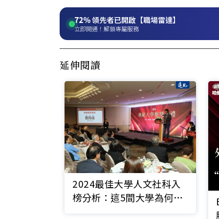
72%
領先者已開啟【職場雷達】
立即開通！解鎖專屬服務
延伸閱讀
2024最佳大學人文社科入
榜分析：這5間大學為何拚
AI？