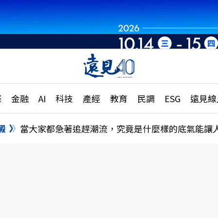
章
特輯
文章
大學升學、職涯攻略
遠
際
金融
AI
科技
產經
教育
民調
ESG
遠見線
國際
更
縣市施政調查全解析
金融
單
民調
澱
當大家都急著追趕潮流，究竟是什麼樣的底氣能讓
產經
電
好享生活
獨
專欄