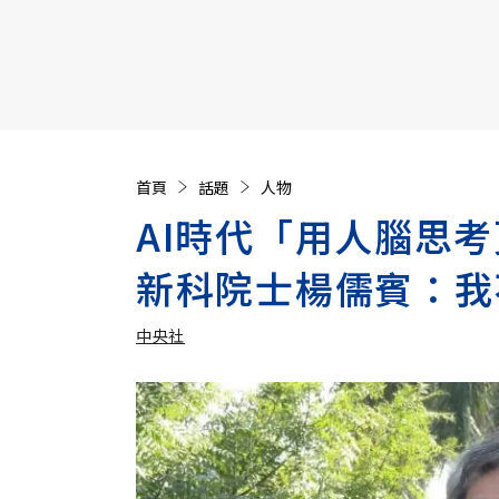
【遠見40週年慶】訂《遠見》贈實用家電3選1+暢銷好
首頁
話題
人物
AI時代「用人腦思
新科院士楊儒賓：我
中央社
加入追蹤
中央社