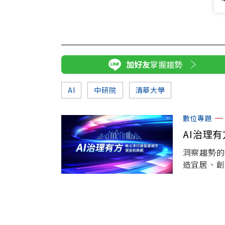
加好友
掌握趨勢
AI
中研院
清華大學
數位專題
AI治理
洞察趨勢的
造宜居、創
「智慧應用
政府的前瞻