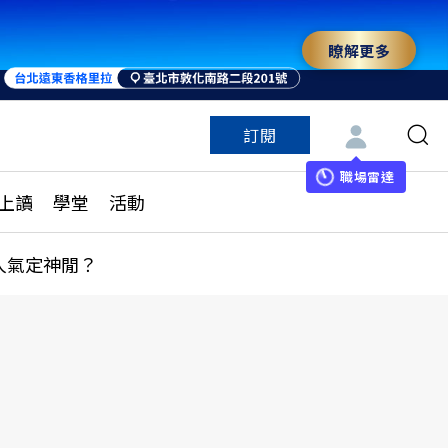
瞭解更多
訂閱
特色頻道
訂閱
見線上讀
ESG遠見
職場雷達
上讀
學堂
活動
多訂閱方案
城市學
刊購買
健康遠見
人氣定神閒？
子報訂閱
華人精英論壇
享知識包
領導影響力學院