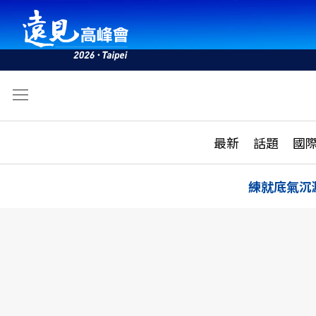
文
最新
最新
話題
國
雜誌目錄
活動
話題
AI
練就底氣沉
學堂
專題報導
科技
教育
遠見ON AIR
影音
合作