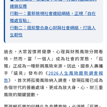
連鎖反應
行動一：重新檢視社會連結網絡，正視「自在
獨處盲點」
行動二：提前整合身心財與社會網絡，打造人
生韌性
過去，大眾習慣將健康、心理與財務風險分開看
待，然而，當「一個人」成為社會的常態，「孤
獨」正成為一種新興風險來源。因此，國泰人壽攜
手「遠見」發布的《
2026人生風險趨勢調查報
告
》，首次將孤獨風險納入調查，發現孤獨已成為
各個世代的普遍處境，更成為放大身、心、財三重
風險的關鍵變數。
要理解孤獨如何轉化為具體風險，必須將「孤獨」