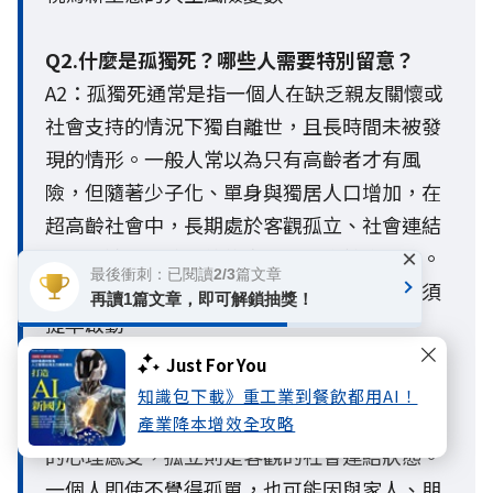
Q2.什麼是孤獨死？哪些人需要特別留意？
A2：孤獨死通常是指一個人在缺乏親友關懷或
社會支持的情況下獨自離世，且長時間未被發
現的情形。一般人常以為只有高齡者才有風
險，但隨著少子化、單身與獨居人口增加，在
超高齡社會中，長期處於客觀孤立、社會連結
薄弱或缺乏支持網絡的人，都面臨較高風險。
×
最後衝刺：已閱讀2/3篇文章
這也警示現代人，老後生活防護網的建構必須
再讀1篇文章，即可解鎖抽獎！
提早啟動。
Just For You
Q3. 孤獨與孤立有什麼不同？
知識包下載》重工業到餐飲都用AI！
A3：孤獨與孤立最大的不同，在於孤獨是主觀
產業降本增效全攻略
的心理感受，孤立則是客觀的社會連結狀態。
一個人即使不覺得孤單，也可能因與家人、朋