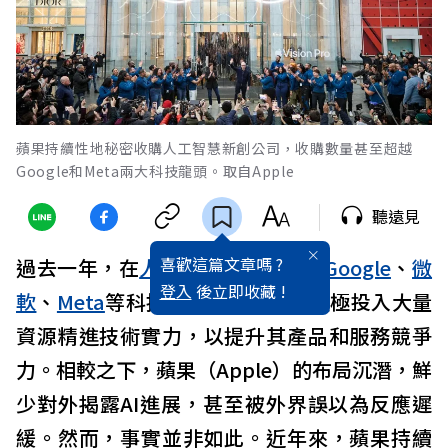
蘋果持續性地秘密收購人工智慧新創公司，收購數量甚至超越
Google和Meta兩大科技龍頭。取自Apple
聽遠見
喜歡這篇文章嗎 ?
過去一年，在
人工智慧
的競賽中，
Google
、
微
登入
後立即收藏 !
軟
、
Meta
等科技巨頭趨之若鶩，積極投入大量
資源精進技術實力，以提升其產品和服務競爭
力。相較之下，蘋果（Apple）的布局沉潛，鮮
少對外揭露AI進展，甚至被外界誤以為反應遲
緩。然而，事實並非如此。近年來，蘋果持續