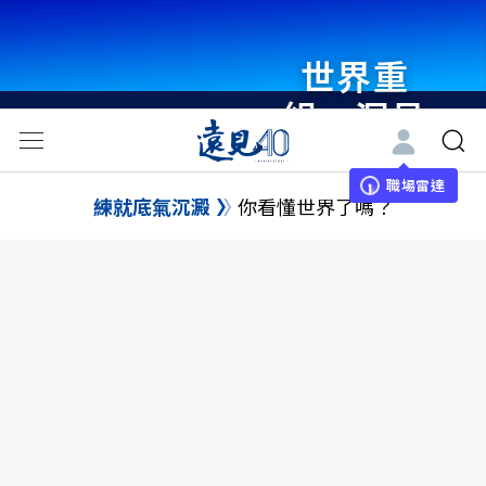
世界重
組・洞見
未來 與
世界領袖
職場雷達
練就底氣沉澱
你看懂世界了嗎？
同行