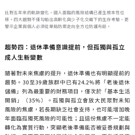
比對五年來的軌跡變化，國人面臨的風險結構已產生根本性位
移。四大趨勢不僅勾勒出高齡化與少子化交織下的生存考驗，更
警示企業與個人必須從單點防禦走向全方位防護布局。
趨勢四：退休準備意識提前，但孤獨與孤立
成人生新變數
隨著對未來焦慮的提升，退休準備也有明顯提前的
趨勢。30至39歲族群中已有24.2%將「老後退休
儲備」列為最重要的財務項目，僅次於「基本生活
開銷」（35%）。孤獨與孤立會放大民眾對未知
風險的焦慮，若長期缺乏社會支持，也可能增加晚
年面臨孤獨死風險的可能性；且這份焦慮不一定能
轉化為實質行動，突顯老後準備能否被妥善規劃與