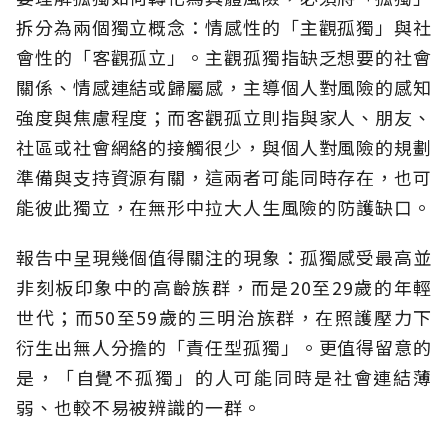
拆分為兩個獨立概念：情感性的「主觀孤獨」與社
會性的「客觀孤立」。主觀孤獨指缺乏想要的社會
關係、情感連結或歸屬感，主導個人對風險的感知
強度與焦慮程度；而客觀孤立則指與家人、朋友、
社區或社會網絡的接觸很少，與個人對風險的規劃
準備與支持資源有關，這兩者可能同時存在，也可
能彼此獨立，在無形中拉大人生風險的防護缺口。
報告中呈現幾個值得關注的現象：孤獨感受最高並
非刻板印象中的高齡族群，而是20至29歲的年輕
世代；而50至59歲的三明治族群，在照護壓力下
衍生出無人分擔的「責任型孤獨」。更值得留意的
是，「自覺不孤獨」的人可能同時是社會連結薄
弱、也較不易被辨識的一群。