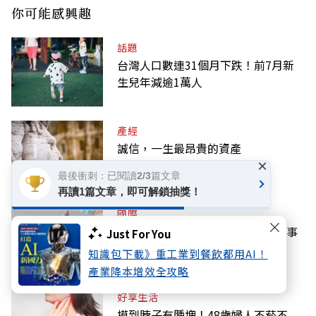
你可能感興趣
話題
台灣人口數連31個月下跌！前7月新
生兒年減逾1萬人
產經
誠信，一生最昂貴的資產
×
最後衝刺：已閱讀2/3篇文章
再讀1篇文章，即可解鎖抽獎！
國際
美國也有護理師荒！離職率高跟同事
Just For You
這麼做有關
知識包下載》重工業到餐飲都用AI！
產業降本增效全攻略
好享生活
摸到脖子有腫塊！48歲婦人不菸不