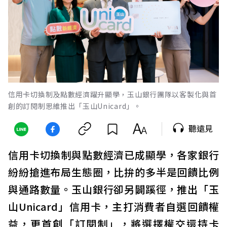
信用卡切換制及點數經濟躍升顯學，玉山銀行團隊以客製化與首
創的訂閱制思維推出「玉山Unicard」。
聽遠見
信用卡切換制與點數經濟已成顯學，各家銀行
紛紛搶進布局生態圈，比拚的多半是回饋比例
與通路數量。玉山銀行卻另闢蹊徑，推出「玉
山Unicard」信用卡，主打消費者自選回饋權
益，更首創「訂閱制」，將選擇權交還持卡