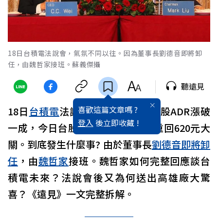
18日台積電法說會，氣氛不同以往。因為董事長劉德音即將卸
任，由魏哲家接班。蘇義傑攝
聽遠見
喜歡這篇文章嗎 ?
18日
台積電
法說會一結束，晚上美股ADR漲破
登入
後立即收藏 !
一成，今日台股一開盤也漲5%，重回620元大
關。到底發生什麼事? 由於董事長
劉德音即將卸
任
，由
魏哲家
接班。魏哲家如何完整回應談台
積電未來？法說會後又為何送出高雄廠大驚
喜？《遠見》一文完整拆解。