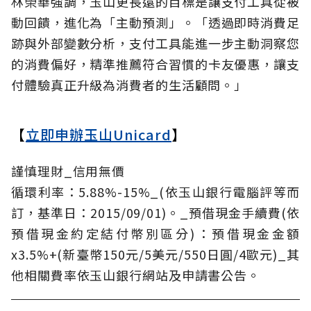
林榮華強調，玉山更長遠的目標是讓支付工具從被
動回饋，進化為「主動預測」。「透過即時消費足
跡與外部變數分析，支付工具能進一步主動洞察您
的消費偏好，精準推薦符合習慣的卡友優惠，讓支
付體驗真正升級為消費者的生活顧問。」
【
立即申辦玉山Unicard
】
謹慎理財_信用無價
循環利率：5.88%-15%_(依玉山銀行電腦評等而
訂，基準日：2015/09/01)。_預借現金手續費(依
預借現金約定結付幣別區分)：預借現金金額
x3.5%+(新臺幣150元/5美元/550日圓/4歐元)_其
他相關費率依玉山銀行網站及申請書公告。