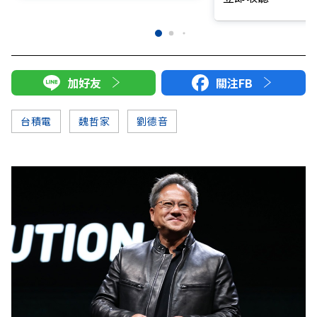
加好友
關注FB
台積電
魏哲家
劉德音