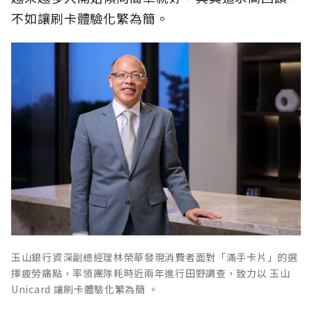
不如讓刷卡體驗化繁為簡。
玉山銀行資深副總經理林榮華發現消費者面對「滿手卡片」的選
擇疲勞痛點，率領團隊耗時近兩年進行田野調查，致力以 玉山
Unicard 讓刷卡體驗化繁為簡 。