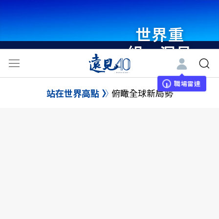
世界重
組・洞見
未來 與
世界領袖
職場雷達
站在世界高點
俯瞰全球新局勢
同行