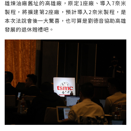
雄煉油廠舊址的高雄廠，原定1座廠、導入7奈米
製程，將擴建第2座廠，預計導入2奈米製程，是
本次法說會後一大驚喜，也可算是劉德音協助高雄
發展的退休贈禮吧。