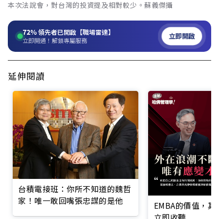
本次法說會，對台灣的投資提及相對較少。蘇義傑攝
72%
領先者已開啟【職場雷達】
立即開啟
立即開通！解鎖專屬服務
延伸閱讀
台積電接班：你所不知道的魏哲
家！唯一敢回嘴張忠謀的是他
EMBA的價值，
立即收聽