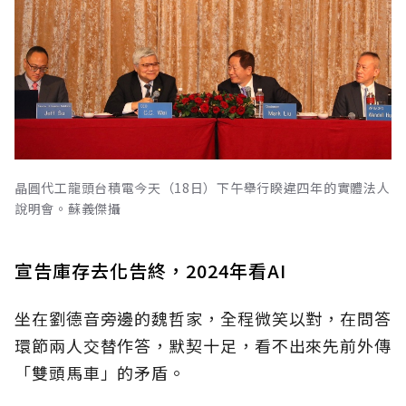
晶圓代工龍頭台積電今天（18日）下午舉行睽違四年的實體法人
說明會。蘇義傑攝
宣告庫存去化告終，2024年看AI
坐在劉德音旁邊的魏哲家，全程微笑以對，在問答
環節兩人交替作答，默契十足，看不出來先前外傳
「雙頭馬車」的矛盾。