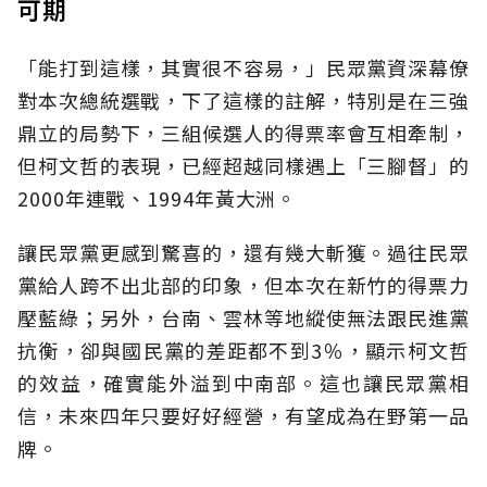
可期
「能打到這樣，其實很不容易，」民眾黨資深幕僚
對本次總統選戰，下了這樣的註解，特別是在三強
鼎立的局勢下，三組候選人的得票率會互相牽制，
但柯文哲的表現，已經超越同樣遇上「三腳督」的
2000年連戰、1994年黃大洲。
讓民眾黨更感到驚喜的，還有幾大斬獲。過往民眾
黨給人跨不出北部的印象，但本次在新竹的得票力
壓藍綠；另外，台南、雲林等地縱使無法跟民進黨
抗衡，卻與國民黨的差距都不到3％，顯示柯文哲
的效益，確實能外溢到中南部。這也讓民眾黨相
信，未來四年只要好好經營，有望成為在野第一品
牌。