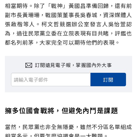
相當期待。除了「戰神」黃國昌準備回歸，還有前
副市長黃珊珊，戰國策董事長吳春城，資深媒體人
張啟楷等人。柯文哲競選辦公室發言人吳怡萱認
為，過往民眾黨立委在立院表現有目共睹，評鑑也
都名列前茅，大家完全可以期待他們的表現。
訂閱遠見電子報，掌握國內外大事
訂閱
擁多位國會戰將，但避免內鬥是課題
當然，民眾黨也非全無隱憂，雖然不分區名單組成
相當多元，但要怎麼協調會是一大難題。