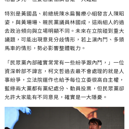
特別是黃國昌、前總統陳水扁醫療小組發言人陳昭
姿，與黃珊珊、親民黨議員林國成，這兩組人的過
去政治傾向與立場明顯不同。未來在立院碰到重大
議題，可能出現意見分歧情形，若上演內鬥、多頭
馬車的情形，勢必影響整體戰力。
「民眾黨內部確實常常有一些紛爭跟內鬥，」一位
資深幹部不諱言，柯文哲過去最不會處理的就是人
事紛爭，立法院運作也給予每位立委很高自主權，
藍綠兩大黨都有黨紀處分、動員投票，但民眾黨卻
允許大家能有不同意見，確實是一大隱憂。