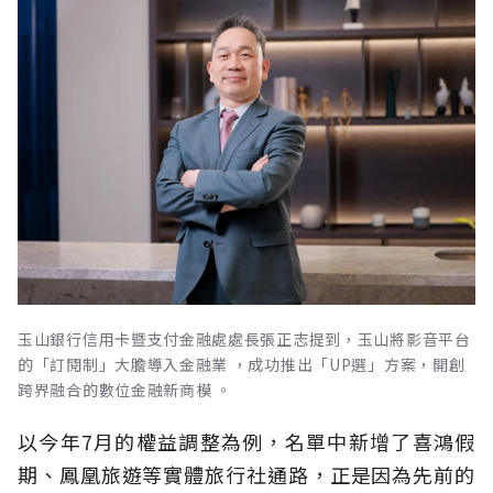
玉山銀行信用卡暨支付金融處處長張正志提到，玉山將影音平台
的「訂閱制」大膽導入金融業 ，成功推出「UP選」方案，開創
跨界融合的數位金融新商模 。
以今年7月的權益調整為例，名單中新增了喜鴻假
期、鳳凰旅遊等實體旅行社通路，正是因為先前的