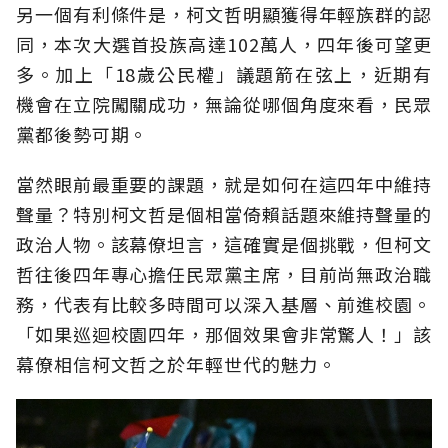
另一個有利條件是，柯文哲明顯獲得年輕族群的認
同，本次大選首投族高達102萬人，四年後可望更
多。加上「18歲公民權」議題箭在弦上，近期有
機會在立院闖關成功，無論從哪個角度來看，民眾
黨都後勢可期。
當然眼前最重要的課題，就是如何在這四年中維持
聲量？特別柯文哲是個相當倚賴話題來維持聲量的
政治人物。該幕僚坦言，這確實是個挑戰，但柯文
哲往後四年專心擔任民眾黨主席，目前尚無政治職
務，代表有比較多時間可以深入基層、前進校園。
「如果巡迴校園四年，那個效果會非常驚人！」該
幕僚相信柯文哲之於年輕世代的魅力。