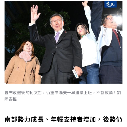
宣布敗選後的柯文哲，仍重申隔天一早繼續上班，不會放棄！劉
國泰攝
南部勢力成長、年輕支持者增加，後勢仍