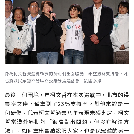
身為柯文哲競選總幹事的黃珊珊出面喊話、希望鼓舞支持者。她
也將以民眾黨不分區立委身分挺進國會。劉國泰攝
最後一個困境，是柯文哲在本次選戰中，北市的得
票率欠佳，僅拿到了23％支持率，對他來說是一
個硬傷。代表柯文哲過去八年表現未獲肯定，柯文
哲常遭外界批評「很會點出問題，但沒有解決方
法」，如何拿出實績說服大家，也是民眾黨的另一