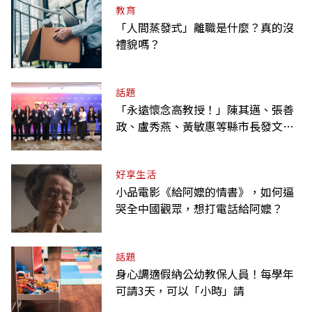
教育
「人間蒸發式」離職是什麼？真的沒
禮貌嗎？
話題
「永遠懷念高教授！」陳其邁、張善
政、盧秀燕、黃敏惠等縣市長發文弔
唁高希均
好享生活
小品電影《給阿嬤的情書》，如何逼
哭全中國觀眾，想打電話給阿嬤？
話題
身心調適假納公幼教保人員！每學年
可請3天，可以「小時」請