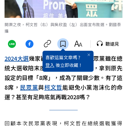
開票之夜，柯文哲（右）與吳欣盈（左）出面宣布敗選。劉國泰
攝
聽遠見
喜歡這篇文章嗎 ?
2024大選
幾家歡樂幾家愁，台灣民眾黨雖在總
登入
後立即收藏 !
統大選敬陪末座，卻在國會席次上，拿到原先
設定的目標「8席」，成為了關鍵少數。有了這
8席，
民眾黨
與
柯文哲
能避免小黨泡沫化的命
運？甚至有足夠底氣再戰2028嗎？
回顧本次民眾黨表現，柯文哲在總統選戰獲得