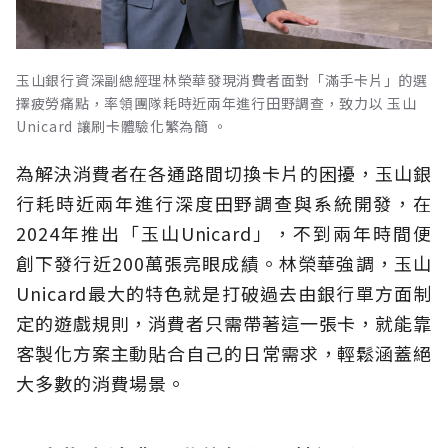
玉山銀行資深副總經理林榮華發現消費者面對「滿手卡片」的選
擇疲勞痛點，率領團隊耗時近兩年進行田野調查，致力以 玉山
Unicard 讓刷卡體驗化繁為簡 。
為解決消費者在各通路間切換卡片的困擾，玉山銀
行耗時近兩年進行深度田野調查與系統開發，在
2024年推出「玉山Unicard」，不到兩年時間便
創下發行近200萬張亮眼成績。林榮華強調，玉山
Unicard最大的特色就是打破過去由銀行單方面制
定的遊戲規則，消費者只需帶著這一張卡，就能靠
客製化方案主動貼合自己的日常需求，輕鬆涵蓋絕
大多數的消費場景。