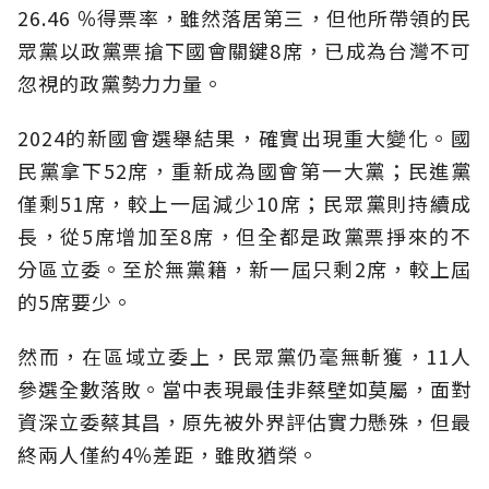
26.46 ％得票率，雖然落居第三，但他所帶領的民
眾黨以政黨票搶下國會關鍵8席，已成為台灣不可
忽視的政黨勢力力量。
2024的新國會選舉結果，確實出現重大變化。國
民黨拿下52席，重新成為國會第一大黨；民進黨
僅剩51席，較上一屆減少10席；民眾黨則持續成
長，從5席增加至8席，但全都是政黨票掙來的不
分區立委。至於無黨籍，新一屆只剩2席，較上屆
的5席要少。
然而，在區域立委上，民眾黨仍毫無斬獲，11人
參選全數落敗。當中表現最佳非蔡壁如莫屬，面對
資深立委蔡其昌，原先被外界評估實力懸殊，但最
終兩人僅約4％差距，雖敗猶榮。