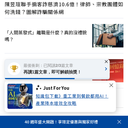
陳昱瑄聯手掮客詐慈濟10.6億！律師、宗教團體如
何洗錢？圖解詐騙關係網
「人間蒸發式」離職是什麼？真的沒禮貌
嗎？
×
最後衝刺：已閱讀2/3篇文章
現代文明的歸宿，報國書生高希均的最後
再讀1篇文章，即可解鎖抽獎！
心願：和平幸福
Just For You
知識包下載》重工業到餐飲都用AI！
換個主題看看
產業降本增效全攻略
加好友
關注FB
40 週年盛大開啟！享限定優惠與獨家好禮