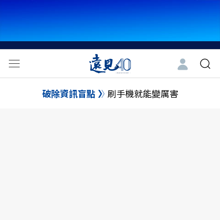
破除資訊盲點
刷手機就能變厲害