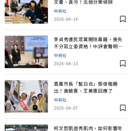
文書、貪污！北檢分案偵辦
中央社
2026-04-14
李貞秀遭民眾黨開除黨籍，喪失
不分區立委資格！中評會聲明
指：連續違紀
中央社
2026-04-13
嘉義市長「藍白合」張啓楷勝
出！黃敏惠、王美惠回應了
中央社
2026-04-07
柯文哲凱道秀肌肉，如何影響年