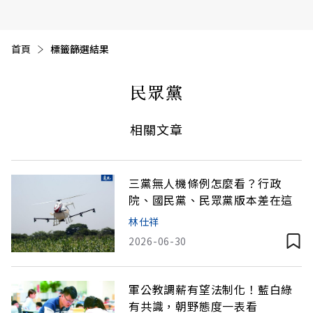
首頁
目前頁面：
標籤篩選結果
民眾黨
相關文章
三黨無人機條例怎麼看？行政
院、國民黨、民眾黨版本差在這
林仕祥
2026-06-30
軍公教調薪有望法制化！藍白綠
有共識，朝野態度一表看