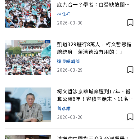
底九合一？學者：白營缺這關鍵
能力
林仕祥
2026-03-30
凱道329遊行8萬人，柯文哲怒指
總統府「賴清德沒有用的！」
遠見編輯部
2026-03-29
柯文哲涉京華城案遭判17年、褫
奪公權6年！容積率始末、11名被
告一審判決結果一次看
曾彥維
2026-03-26
涉嫌依中國指示介入台灣選舉！