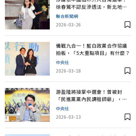
徐春鶯不認反滲透法，新北地院
裁定延押3月
聯合新聞網
2026-03-26
備戰九合一！藍白政黨合作協議
拍板，「5大重點項目」有什麼？
中央社
2026-03-18
游盈隆將接掌中選會！曾被封
「民進黨黨內民調祖師爺」，上
任挑戰有哪些？
中央社
2026-03-13