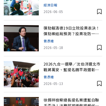
經濟日報
2026-06-05
彈劾賴清德19日立院投票表決！
彈劾案結局預測？投票攻防一次
看
曾彥維
2026-05-18
2026九合一選舉／沈伯洋選北市
戰蔣萬安、藍提名魏平政選彰
化，過半縣市將換首長，藍綠白
曾彥維
布局一文看懂
2026-05-13
徐錫祥檢察總長提名案遭藍白聯
手否決！法務部將循例提報代理