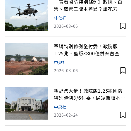
一表看國防特別條例》政院、白
營、藍營三版本差異？誰花刀口
上？
林仕祥
2026-03-06
軍購特別條例全付委！政院版
1.25兆、藍版3800億併案審查
中央社
2026-03-06
朝野跨大步！政院版1.25兆國防
特別條例3/6付委，民眾黨版本併
案審查
中央社
2026-02-24