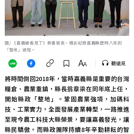
圖/ 《嘉義被看見了》新書發表，精彩紀錄嘉義縣歷時八年的
「整地」過程。
聽遠見
將時間倒回2018年，當時嘉義縣是重要的台灣
糧倉、農業重鎮，縣長翁章梁在同年底上任，
開始縣政「整地」。鞏固農業強項，加碼科
技、工業實力，全面發展產業轉型，一路推進
至現今農工科技大縣榮景，要讓嘉義發光，讓
縣民驕傲。而縣政團隊持續8年辛勤耕耘的智