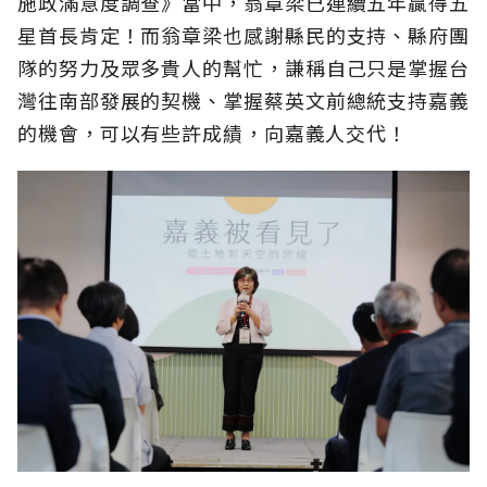
施政滿意度調查》當中，翁章梁已連續五年贏得五
星首長肯定！而翁章梁也感謝縣民的支持、縣府團
隊的努力及眾多貴人的幫忙，謙稱自己只是掌握台
灣往南部發展的契機、掌握蔡英文前總統支持嘉義
的機會，可以有些許成績，向嘉義人交代！