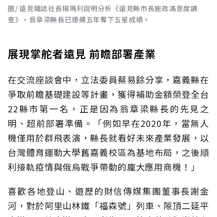
圖/ 遠見雜誌社長楊瑪利說明分析《遠見縣市長施政滿意度調
查》，翁章梁縣長已連續五年奪下五星成績。
展現掌舵者遠見 前瞻部署產業
在交流座談會中，立法委員蔡易餘分享，嘉義縣在
爭取前瞻基礎建設等計畫，獲得補助金額榮登全台
22縣市第一名，正是因為翁章梁縣長的先見之
明、超前部署準備。「例如早在2020年，當無人
機僅用於群飛表演，縣長就看好未來產業發展，以
台灣體育運動大學舊嘉義校區為基地布局，之後順
利接軌疫情與俄烏戰爭帶動的龐大應用商機！」
喜歡各地登山、遊歷的財信傳媒集團董事長謝金
河，對於阿里山林鐵「福森號」列車、隙頂二延平