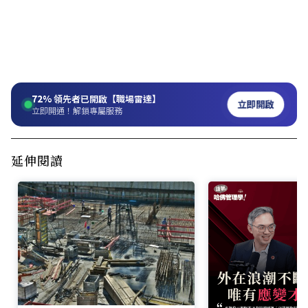
72%
領先者已開啟【職場雷達】
立即開啟
立即開通！解鎖專屬服務
延伸閱讀