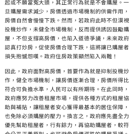
起或不願當冤大頭，其正常行為就是不會購屋。一
旦購屋需求減少，房價透過市場機制的供需作用，
房價自然會慢慢下跌。然而，若政府此時不但漠視
投機炒作，未健全巿場機制，反而提供誘因鼓勵購
屋，不但支撐高房價，也陷入道德爭議，未來政府
認真打炒房，促使房價合理下跌，這將讓已購屋者
損失抱憾怨嘆。政府住房政策顯然陷入兩難！
因此，政府面對高房價，首要作為就是抑制投機炒
作，健全巿場機制，讓房價逐漸合理，房價所得比
符合可負擔水準，人民可以有所期待。在此同時，
政府應努力改善租屋市場，提供各種方式的租屋協
助與補貼，讓租屋者安心獲得最基本的居住保障，
也免除必須購屋的壓力。換言之，政府應先盡全力
優先幫助租屋者，行有餘力，再協助購屋者，較符
合公平正義原則，也可避免房價漲跌的購屋爭議。