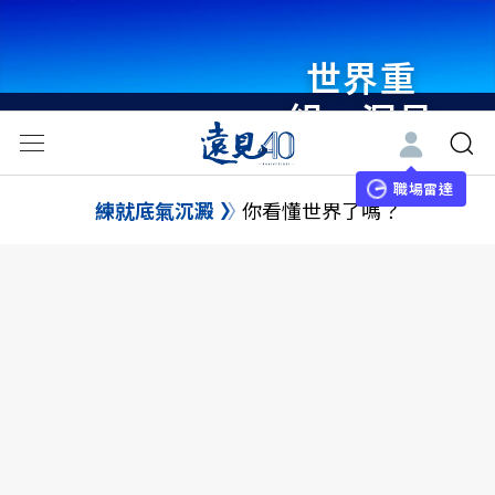
世界重
組・洞見
未來 與
世界領袖
職場雷達
練就底氣沉澱
你看懂世界了嗎？
同行