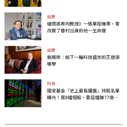
話題
緬懷高希均教授》一張單程機票，曾
改變了眷村出身的他一生命運
話題
施振榮：給下一輪科技盛世的王道領
導學
科技
國安基金「史上最長護盤」持股名單
曝光！買8檔個股，靠這檔賺77億最
多