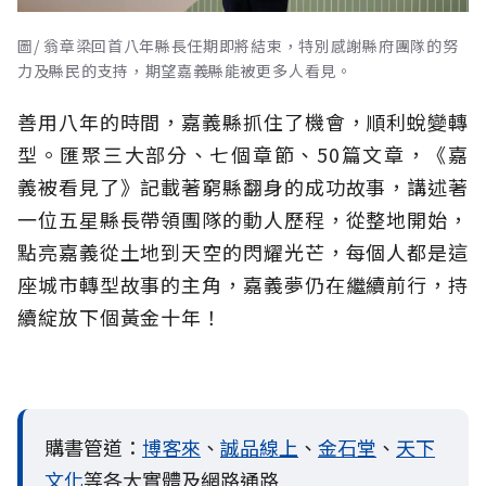
圖/ 翁章梁回首八年縣長任期即將結束，特別感謝縣府團隊的努
力及縣民的支持，期望嘉義縣能被更多人看見。
善用八年的時間，嘉義縣抓住了機會，順利蛻變轉
型。匯聚三大部分、七個章節、50篇文章，《嘉
義被看見了》記載著窮縣翻身的成功故事，講述著
一位五星縣長帶領團隊的動人歷程，從整地開始，
點亮嘉義從土地到天空的閃耀光芒，每個人都是這
座城市轉型故事的主角，嘉義夢仍在繼續前行，持
續綻放下個黃金十年！
購書管道：
博客來
、
誠品線上
、
金石堂
、
天下
文化
等各大實體及網路通路