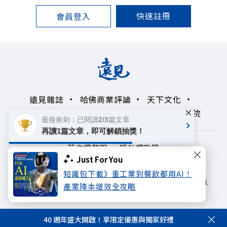
快速註冊
會員登入
遠見雜誌
哈佛商業評論
天下文化
×
未來親子學習平台
50+
領導影響力學院
最後衝刺：已閱讀2/3篇文章
再讀1篇文章，即可解鎖抽獎！
著作權聲明
隱私權政策
Just For You
Copyright© 1999~2026
知識包下載》重工業到餐飲都用AI！
遠見天下文化出版股份有限公司. All rights reserved.
產業降本增效全攻略
40 週年盛大開啟！享限定優惠與獨家好禮