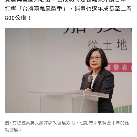
打響「台灣嘉義鳳梨季」，銷量也逐年成長至上看
800公噸！
圖/ 前總統蔡英文讚許縣政發展方向，也期待未來黃金十年的蓬
勃發展。