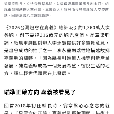
翁章梁縣長、立法委員蔡易餘、財信傳媒集團董事長謝金河、紙
風車劇團創辦人李永豐、嘉義縣人力發展所長許喻理等人交流座
談，回顧嘉義八年施政軌跡。
《2026台灣燈會在嘉義》總計吸引約1,360萬人次
參觀，創下高達316億元的觀光產值。翁章梁強
調，紙風車劇團創辦人李永豐提供許多寶貴意見，
是燈會成功的推手之一。李永豐則感性地描述故鄉
嘉義縣的翻轉，「因為縣長引進無人機等創新產業
發展，讓嘉義縣成為一個充滿希望、愉悅生活的地
方，讓年輕世代願意在此發展。」
瞄準正確方向 嘉義被看見了
回首2018年初任縣長時，翁章梁心心念念的就
是，「只要方向正確，嘉義就能擺脫現狀，恢復土