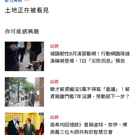
數位專題
土地正在被看見
你可能感興趣
話題
城鎮韌性8月演習斷網！行動網路降速
演練將登場，7日「災防訊息」預告
話題
徵才薪資擬沒5萬不得寫「面議」！薪
資揭露門檻7年沒調，勞動部下一步？
話題
高希均回憶錄》曾與波特、奈伊、傅
高義三位大師共有的智慧交會