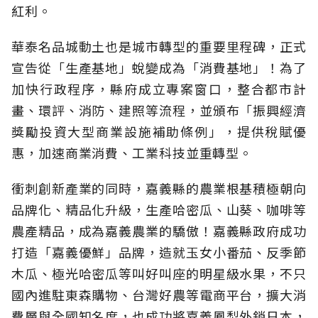
紅利。
華泰名品城動土也是城市轉型的重要里程碑，正式
宣告從「生產基地」蛻變成為「消費基地」！為了
加快行政程序，縣府成立專案窗口，整合都市計
畫、環評、消防、建照等流程，並頒布「振興經濟
獎勵投資大型商業設施補助條例」，提供稅賦優
惠，加速商業消費、工業科技並重轉型。
衝刺創新產業的同時，嘉義縣的農業根基積極朝向
品牌化、精品化升級，生產哈密瓜、山葵、咖啡等
農產精品，成為嘉義農業的驕傲！嘉義縣政府成功
打造「嘉義優鮮」品牌，造就玉女小番茄、反季節
木瓜、極光哈密瓜等叫好叫座的明星級水果，不只
國內進駐東森購物、台灣好農等電商平台，擴大消
費層與全國知名度，也成功將嘉義鳳梨外銷日本，