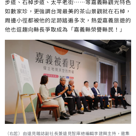
步道、石棹步道、太平老街……等嘉義縣觀光特色
如數家珍，更強調台灣最美的茶山景觀就在石棹，
周邊小徑都被他的足跡踏遍多次，熱愛嘉義旅遊的
他也逗趣向縣長爭取成為「嘉義縣榮譽縣民！」
（右起）由遠見雜誌副社長兼遠見智庫總編輯李建興主持，邀集