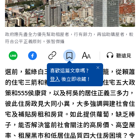
政府應先盡全力優先幫助租屋者，行有餘力，再協助購屋者，較
符合公平正義原則。張智傑攝
聽遠見
喜歡這篇文章嗎 ?
選前，藍綠白三黨住房政見紛紛出籠，從賴蕭
登入
後立即收藏 !
的住宅三箭和新青安貸款、侯趙的住宅五大政
策和555侯康貸，以及柯吳的居住正義三多力，
彼此住房政見大同小異，大多強調興建社會住
宅及補貼房租和房貸。如此提供蘿蔔，缺乏棒
子，能否解決當前社會關注的高房價、高空屋
率、租屋黑市和低居住品質四大住房困境？令