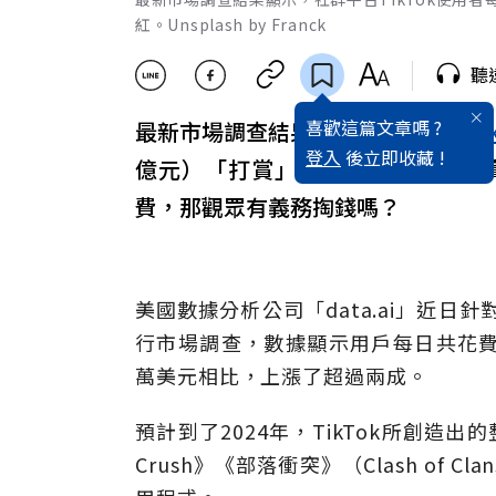
紅。Unsplash by Franck
聽
喜歡這篇文章嗎 ?
最新市場調查結果顯示，社群平台
Ti
登入
後立即收藏 !
億元）「打賞」平台上的
網紅
。打
費，那觀眾有義務掏錢嗎？
美國數據分析公司「data.ai」近日
行市場調查，數據顯示用戶每日共花費上
萬美元相比，上漲了超過兩成。
預計到了2024年，TikTok所創造出
Crush》《部落衝突》（Clash of