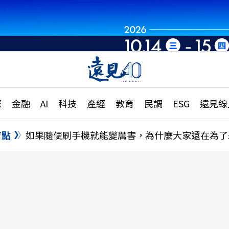
世界重組・洞見未
章
特輯
文章
大學升學、職涯攻略
遠
際
金融
AI
科技
產經
教育
民調
ESG
遠見線
國際
更
縣市施政調查全解析
金融
單
民調
盲點
如果隨便刷手機就能變厲害，為什麼大家還在為了
產經
電
好享生活
獨
專欄