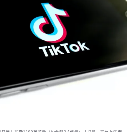
每日總共花費1100萬美元（約台幣3.4億元）「打賞」平台上的網