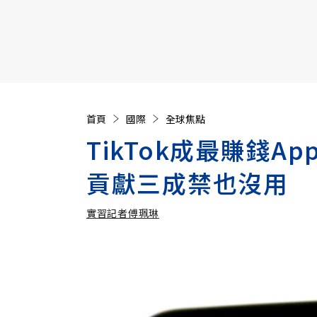
【遠見40週年慶】訂《遠見》贈實用家電3選1+暢銷好
首頁
國際
全球焦點
TikTok成最賺錢
貢獻三成禁也沒用
實習記者傅珮琳
加入追蹤
實習記者傅珮琳