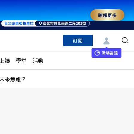
瞭解更多
來 與世界領袖同行
訂閱
特色頻道
訂閱
見線上讀
ESG遠見
職場雷達
上讀
學堂
活動
多訂閱方案
城市學
刊購買
健康遠見
未來焦慮？
子報訂閱
華人精英論壇
享知識包
領導影響力學院