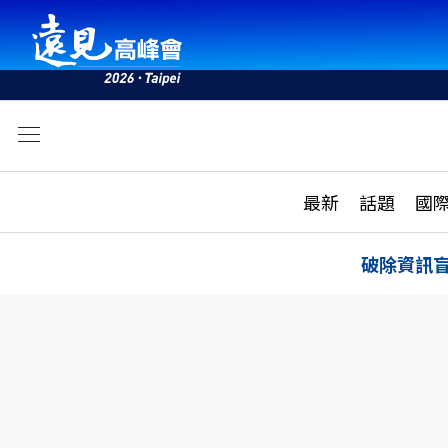
文
最新
最新
話題
國
雜誌目錄
活動
話題
AI
破除資訊
學堂
專題報導
科技
教育
遠見ON AIR
影音
合作