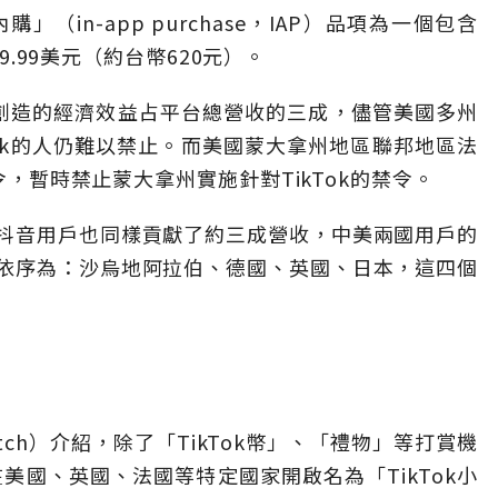
in-app purchase，IAP）品項為一個包含
19.99美元（約台幣620元）。
k用戶所創造的經濟效益占平台總營收的三成，儘管美國多州
kTok的人仍難以禁止。而美國蒙大拿州地區聯邦地區法
令，暫時禁止蒙大拿州實施針對TikTok的禁令。
抖音用戶也同樣貢獻了約三成營收，中美兩國用戶的
依序為：沙烏地阿拉伯、德國、英國、日本，這四個
tch）介紹，除了「TikTok幣」、「禮物」等打賞機
在美國、英國、法國等特定國家開啟名為「TikTok小