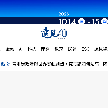
章
特輯
文章
大學升學、職涯攻略
遠
際
金融
AI
科技
產經
教育
民調
ESG
遠見線
國際
更
縣市施政調查全解析
金融
單
民調
高點
當地緣政治與世界變動劇烈，究竟該如何站高一階
產經
電
好享生活
獨
專欄