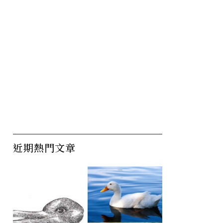
近期熱門文章
娶我？
瘋子曹慶的公益事業
從
我