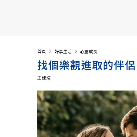
【遠見40週年慶】訂《遠見》贈實用家電3選1+暢銷好
首頁
好享生活
心靈成長
找個樂觀進取的伴侶
王建煊
加入追蹤
王建煊