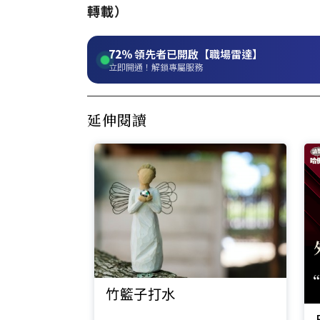
轉載）
72%
領先者已開啟【職場雷達】
立即開通！解鎖專屬服務
延伸閱讀
竹籃子打水