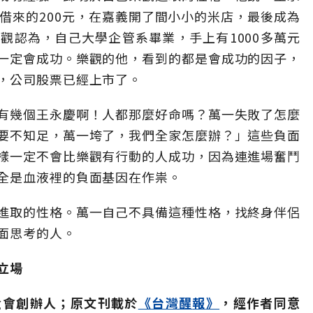
借來的200元，在嘉義開了間小小的米店，最後成為
觀認為，自己大學企管系畢業，手上有1000多萬元
一定會成功。樂觀的他，看到的都是會成功的因子，
，公司股票已經上市了。
有幾個王永慶啊！人都那麼好命嗎？萬一失敗了怎麼
要不知足，萬一垮了，我們全家怎麼辦？」這些負面
樣一定不會比樂觀有行動的人成功，因為連進場奮鬥
全是血液裡的負面基因在作祟。
進取的性格。萬一自己不具備這種性格，找終身伴侶
面思考的人。
立場
金會創辦人；原文刊載於
《
台灣醒
報
》
，經作者同意