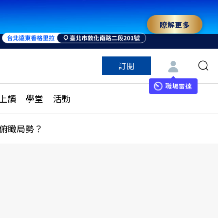
瞭解更多
訂閱
特色頻道
訂閱
見線上讀
ESG遠見
職場雷達
上讀
學堂
活動
多訂閱方案
城市學
刊購買
健康遠見
俯瞰局勢？
子報訂閱
華人精英論壇
享知識包
領導影響力學院