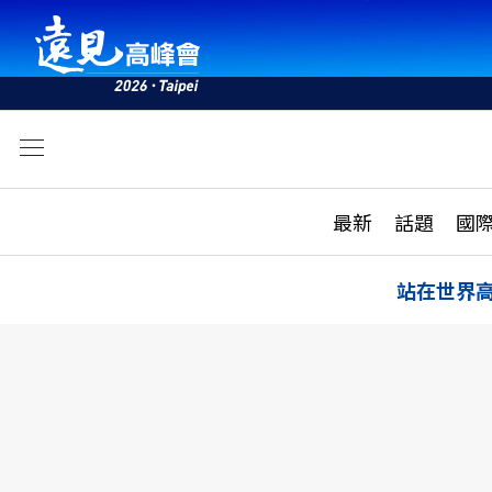
文
最新
最新
話題
國
雜誌目錄
活動
話題
AI
站在世界
學堂
專題報導
科技
教育
遠見ON AIR
影音
合作