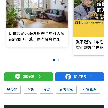
房價高薪水低怎麼辦？年輕人謹
記兩個「千萬」房產投資原則
買不起的「單程機
響台灣近半世紀思
加好友
關注FB
吳淡如
心態
投資
思考模式
財富管理