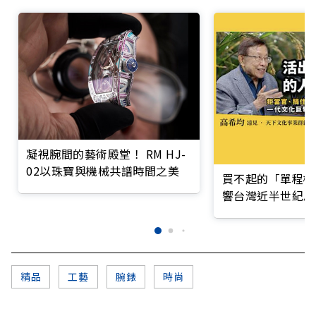
凝視腕間的藝術殿堂！ RM HJ-
02以珠寶與機械共譜時間之美
買不起的「單程機
響台灣近半世紀思
精品
工藝
腕錶
時尚