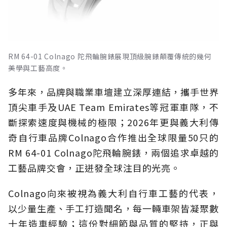
RM 64-01 Colnago 陀飛輪腕錶展現頂級腕錶顛覆傳統的幾何
美學與工藝高度。
多年來，品牌與職業車壇建立深厚連結，攜手世界
頂尖車手及UAE Team Emirates等冠軍車隊，不
斷探索速度與機械的極限；2026年更與義大利傳
奇自行車品牌Colnago合作推出全球限量50只的
RM 64-01 Colnago陀飛輪腕錶，兩個追求卓越的
工藝品牌交會，正迸發全球注目的光亮。
Colnago向來被視為義大利自行車工藝的代表，
以少量生產、手工打造聞名，每一輛車架皆凝聚數
十年造車經驗；這份對細節與品質的堅持，正與