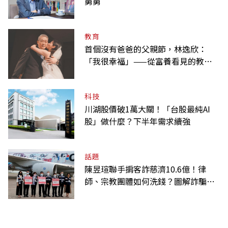
舅舅
教育
首個沒有爸爸的父親節，林逸欣：
「我很幸福」——從富養看見的教養
課
科技
川湖股價破1萬大關！「台股最純AI
股」做什麼？下半年需求續強
話題
陳昱瑄聯手掮客詐慈濟10.6億！律
師、宗教團體如何洗錢？圖解詐騙關
係網