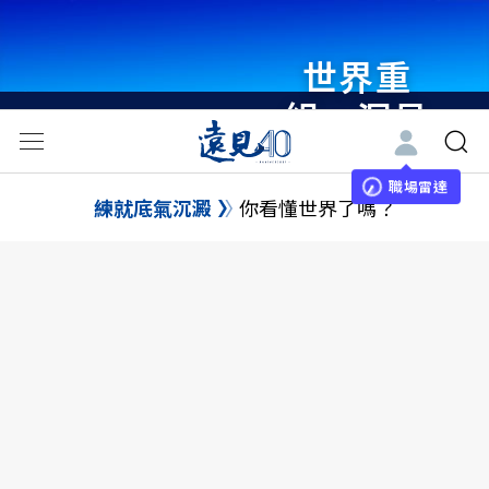
世界重
組・洞見
未來 與
世界領袖
職場雷達
練就底氣沉澱
你看懂世界了嗎？
同行