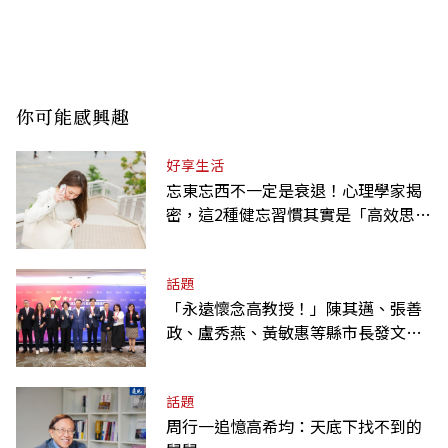
你可能感興趣
好享生活
忘東忘西不一定是衰退！心理學家揭
密，這2種健忘習慣其實是「高效思
考」的表現
話題
「永遠懷念高教授！」陳其邁、張善
政、盧秀燕、黃敏惠等縣市長發文弔
唁高希均
話題
周行一追憶高希均：天底下找不到的