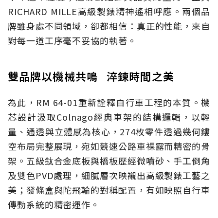
RICHARD MILLE高級製錶精神遙相呼應。兩個品
牌雖身處不同領域，卻都相信：真正的性能，來自
對每一道工序毫不妥協的執著。
雙品牌以機械共鳴 淬鍊時間之美
為此，RM 64-01重新詮釋自行車工程的本質。機
芯設計汲取Colnago經典車架的結構邏輯，以輕
量、通透與立體感為核心，274枚零件透過幾何鏤
空布局完整展現，宛如競速公路車裸露而精密的骨
架。五級鈦合金底板與橋板歷經微噴砂、手工倒角
及雙色PVD處理，細膩層次映襯出高級製錶工藝之
美；發條盒與陀飛輪的對稱配置，有如映照自行車
傳動系統的精密運作。