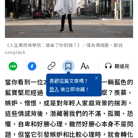
《人生實用商學院：誰偷了你的錢？》／僅為情境圖，取自
unsplash
聽遠見
喜歡這篇文章嗎 ?
當你看到一位20歲的年輕人駕駛著一輛藍色的
登入
後立即收藏 !
藍寶堅尼經過，你的第一反應是什麼？羨慕、
嫉妒、憎恨，或是對年輕人家庭背景的揣測。
這些情感背後，潛藏著我們的不滿、孤獨、恐
懼、自卑和好勝心理。雖然好勝心本身不是問
題，但當它引發嫉妒和比較心理時，就會轉化