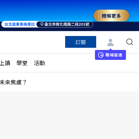
瞭解更多
訂閱
特色頻道
訂閱
見線上讀
ESG遠見
職場雷達
上讀
學堂
活動
多訂閱方案
城市學
刊購買
健康遠見
未來焦慮？
子報訂閱
華人精英論壇
享知識包
領導影響力學院