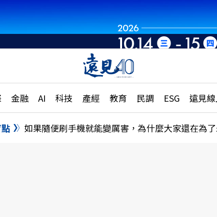
章
特輯
文章
大學升學、職涯攻略
遠
際
金融
AI
科技
產經
教育
民調
ESG
遠見線
國際
更
縣市施政調查全解析
金融
單
民調
盲點
如果隨便刷手機就能變厲害，為什麼大家還在為了
產經
電
好享生活
獨
專欄