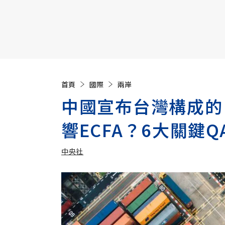
【遠見40週年慶】訂《遠見》贈實用家電3選1+暢銷好
首頁
國際
兩岸
中國宣布台灣構成的
響ECFA？6大關鍵
中央社
加入追蹤
中央社