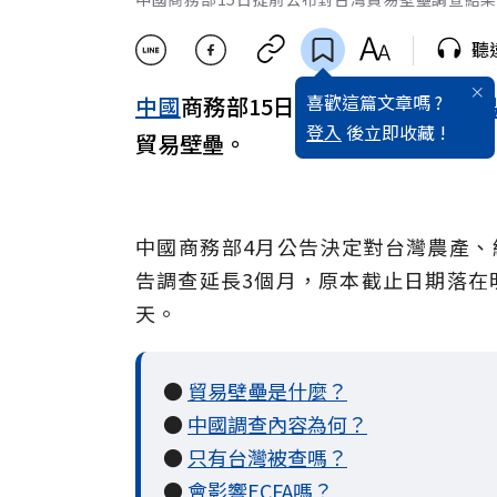
聽
喜歡這篇文章嗎 ?
中國
商務部15日提前公布對
台灣
貿
登入
後立即收藏 !
貿易壁壘。
中國商務部4月公告決定對台灣農產、紡
告調查延長3個月，原本截止日期落在
天。
●
貿易壁壘是什麼？
●
中國調查內容為何？
●
只有台灣被查嗎？
●
會影響ECFA嗎？