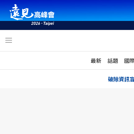
文
最新
最新
話題
國
雜誌目錄
活動
話題
AI
破除資訊
學堂
專題報導
科技
教育
遠見ON AIR
影音
合作