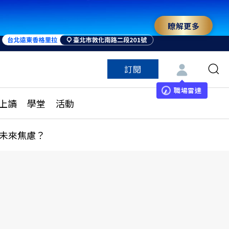
瞭解更多
訂閱
特色頻道
訂閱
見線上讀
ESG遠見
職場雷達
上讀
學堂
活動
多訂閱方案
城市學
刊購買
健康遠見
未來焦慮？
子報訂閱
華人精英論壇
享知識包
領導影響力學院