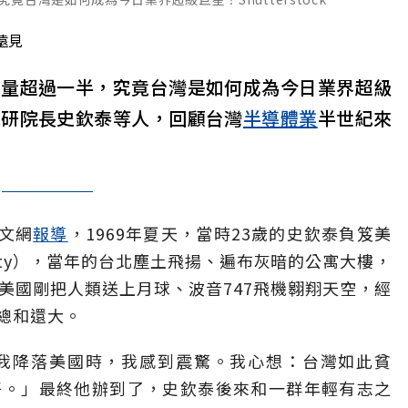
遠見
貨量超過一半，究竟台灣是如何成為今日業界超級
工研院長史欽泰等人，回顧台灣
半導體業
半世紀來
中文網
報導
，1969年夏天，當時23歲的史欽泰負笈美
versity），當年的台北塵土飛揚、遍布灰暗的公寓大樓，
美國剛把人類送上月球、波音747飛機翱翔天空，經
總和還大。
當我降落美國時，我感到震驚。我心想：台灣如此貧
好。」最終他辦到了，史欽泰後來和一群年輕有志之