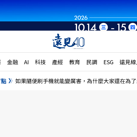
章
特輯
文章
大學升學、職涯攻略
遠
際
金融
AI
科技
產經
教育
民調
ESG
遠見線
國際
更
縣市施政調查全解析
金融
單
民調
盲點
如果隨便刷手機就能變厲害，為什麼大家還在為了
產經
電
好享生活
獨
專欄