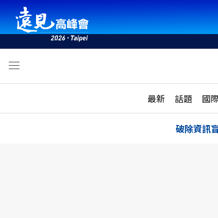
文
最新
最新
話題
國
雜誌目錄
活動
話題
AI
破除資訊
學堂
專題報導
科技
教育
遠見ON AIR
影音
合作