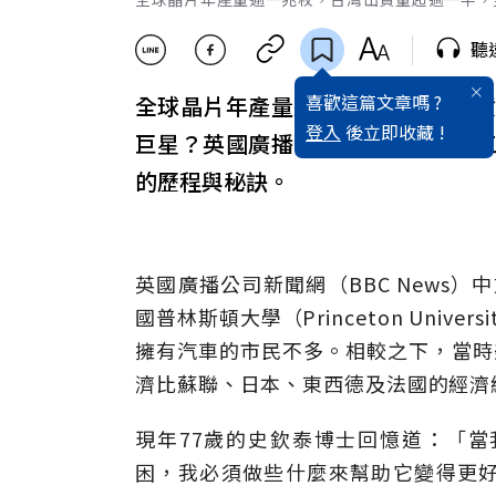
聽
喜歡這篇文章嗎 ?
全球晶片年產量逾一兆枚，台灣出
登入
後立即收藏 !
巨星？英國廣播公司新聞網訪問前
的歷程與秘訣。
英國廣播公司新聞網（BBC News）
國普林斯頓大學（Princeton Uni
擁有汽車的市民不多。相較之下，當時
濟比蘇聯、日本、東西德及法國的經濟
現年77歲的史欽泰博士回憶道：「
困，我必須做些什麼來幫助它變得更