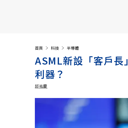
【遠見40週年慶】訂《遠見》贈實用家電3選1+暢銷好
首頁
科技
半導體
ASML新設「客戶長
利器？
邱祐慶
加入追蹤
邱祐慶