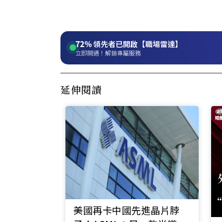
72%
領先者已開啟【職場雷達】
立即開通！解鎖專屬服務
延伸閱讀
美國再卡中國先進晶片脖