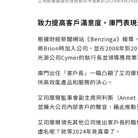
艾司摩爾還宣布技術長布令克將於2024年4月24日
致力提高客戶滿意度，庫門表現
根據財經新聞網站《Benzinga》報
商Brion時加入公司，並在2008年到
光源公司Cymer的執行長並領導應用
庫門出任「客戶長」一職凸顯了艾司摩
供高效能產品和服務的決心。
艾司摩爾監事會副主席阿利斯（Annet
並擴大公司內部客戶的聲音，藉此推動
艾司摩爾領先其他公司推出客戶長的職
虛名呢？就等2024年見真章了。