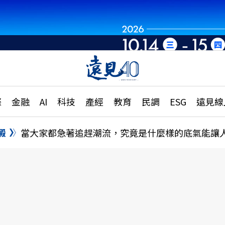
章
特輯
文章
大學升學、職涯攻略
遠
際
金融
AI
科技
產經
教育
民調
ESG
遠見線
國際
更
縣市施政調查全解析
金融
單
民調
澱
當大家都急著追趕潮流，究竟是什麼樣的底氣能讓
產經
電
好享生活
獨
專欄