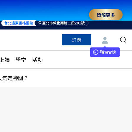
瞭解更多
訂閱
特色頻道
訂閱
見線上讀
ESG遠見
職場雷達
上讀
學堂
活動
多訂閱方案
城市學
刊購買
健康遠見
人氣定神閒？
子報訂閱
華人精英論壇
享知識包
領導影響力學院