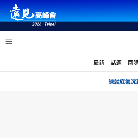
文
最新
最新
話題
國
雜誌目錄
活動
話題
AI
練就底氣沉
學堂
專題報導
科技
教育
遠見ON AIR
影音
合作