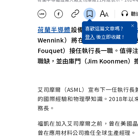
聽
喜歡這篇文章嗎 ?
荷蘭
半導體
設備大廠艾司摩爾（
A
登入
後立即收藏 !
Wennink）將在2024年4月任期
Fouquet）接任執行長一職。值
職缺，並由庫門（Jim Koonme
艾司摩爾（ASML）宣布下一任執行
的國際經驗和物理學知識。2018年
務長。
福凱在加入艾司摩爾之前，曾在美國晶片產
曾在應用材料公司擔任全球生產經理。