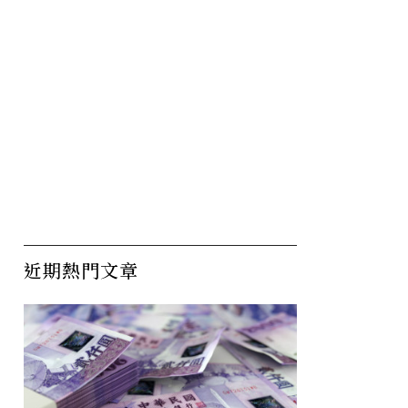
近期熱門文章
玩完？荷
ASML總部選在這！荷蘭小
A