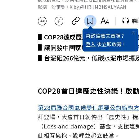
默德．沙爾曼。X by @HRHMBNSALMAAN
聽
喜歡這篇文章嗎 ?
▋COP28達成歷史性決議！啟動損
登入
後立即收藏 !
▋讓開發中國家對石油成癮！臥底調
▋台泥砸266億元，低碳水泥市場擴
COP28首日達歷史性決議！啟
第28屆聯合國氣候變化綱要公約締約方
拜登場，大會首日就傳出「歷史性」捷
（Loss and damage）基金，支援遭
此相互擁抱、歡呼並起立鼓掌。