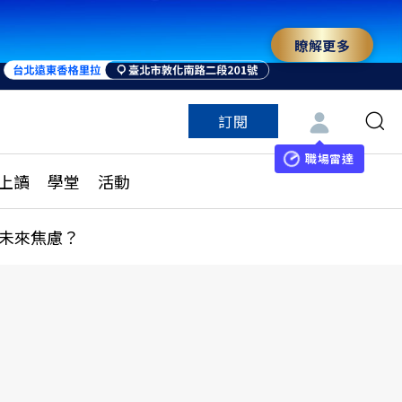
瞭解更多
來 與世界領袖同行
訂閱
特色頻道
訂閱
見線上讀
ESG遠見
職場雷達
上讀
學堂
活動
多訂閱方案
城市學
刊購買
健康遠見
未來焦慮？
子報訂閱
華人精英論壇
享知識包
領導影響力學院