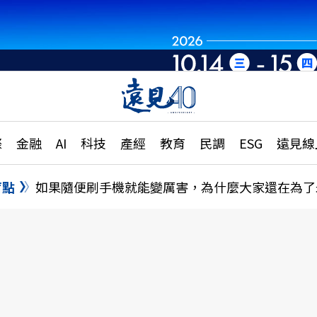
世界重組・洞見未
章
特輯
文章
大學升學、職涯攻略
遠
際
金融
AI
科技
產經
教育
民調
ESG
遠見線
國際
更
縣市施政調查全解析
金融
單
民調
盲點
如果隨便刷手機就能變厲害，為什麼大家還在為了
產經
電
好享生活
獨
專欄