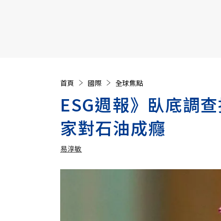
【遠見40週年慶】訂《遠見》贈實用家電3選1+暢銷好
首頁
國際
全球焦點
ESG週報》臥底調
家對石油成癮
易淳敏
加入追蹤
易淳敏