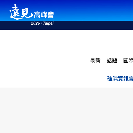
文
最新
最新
話題
國
雜誌目錄
活動
話題
AI
破除資訊
學堂
專題報導
科技
教育
遠見ON AIR
影音
合作