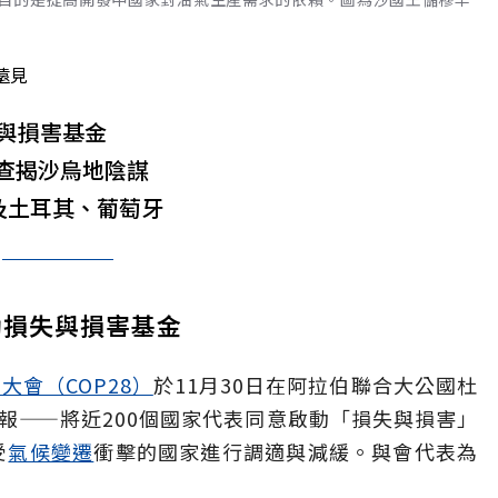
遠見
失與損害基金
查揭沙烏地陰謀
及土耳其、葡萄牙
動損失與損害基金
大會（COP28）
於11月30日在阿拉伯聯合大公國杜
報——將近200個國家代表同意啟動「損失與損害」
受
氣候變遷
衝擊的國家進行調適與減緩。與會代表為