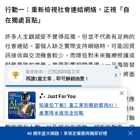
行動一：重新檢視社會連結網絡，正視「自
在獨處盲點」
許多人主觀感受不覺得孤獨，但並不代表有足夠的
社會連結。當個人缺乏實際支持網絡時，可能因資
訊接收與交流機會較少，而降低對未來醫療照護或
財務風險的擔憂，進而影響相關準備。一旦風險發
×
最後衝刺：已閱讀2/3篇文章
生，同時缺乏事前準備與可求助的人際支持，將面
再讀1篇文章，即可解鎖抽獎！
臨更大的衝擊。
Just For You
國泰人壽建議，民眾除了關注自身心理健康，更應
知識包下載》重工業到餐飲都用AI！
將「檢視社會網絡」視為與健康檢查、財務與退休
產業降本增效全攻略
規劃同等重要的準備任務。透過定期檢視每月可聯
繫的親友人數，以及可自在求助、傾訴的對象，確
40 週年盛大開啟！享限定優惠與獨家好禮
保風險準備時能獲取足夠資訊、風險來臨時不會孤