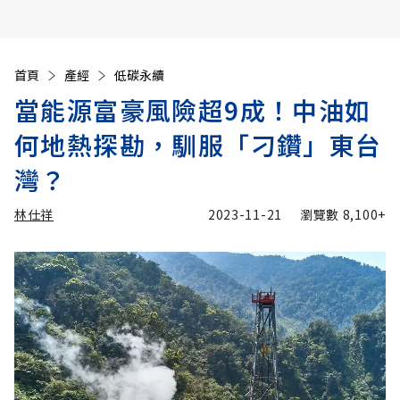
首頁
產經
低碳永續
當能源富豪風險超9成！中油如
何地熱探勘，馴服「刁鑽」東台
灣？
林仕祥
2023-11-21
瀏覽數
8,100+