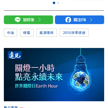
加好友
關注FB
中油
綠電
能源環保
2050淨零排放
數位專題