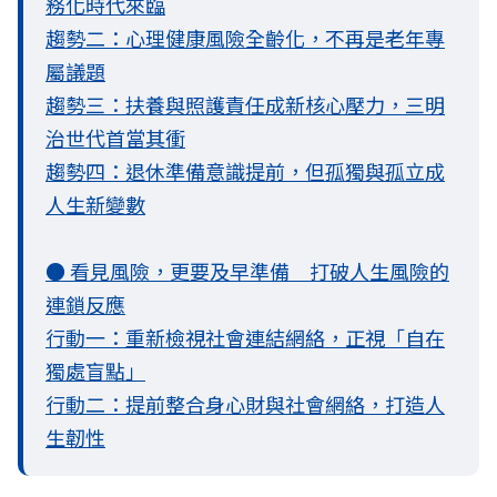
務化時代來臨
趨勢二：心理健康風險全齡化，不再是老年專
屬議題
趨勢三：扶養與照護責任成新核心壓力，三明
治世代首當其衝
趨勢四：退休準備意識提前，但孤獨與孤立成
人生新變數
● 看見風險，更要及早準備 打破人生風險的
連鎖反應
行動一：重新檢視社會連結網絡，正視「自在
獨處盲點」
行動二：提前整合身心財與社會網絡，打造人
生韌性