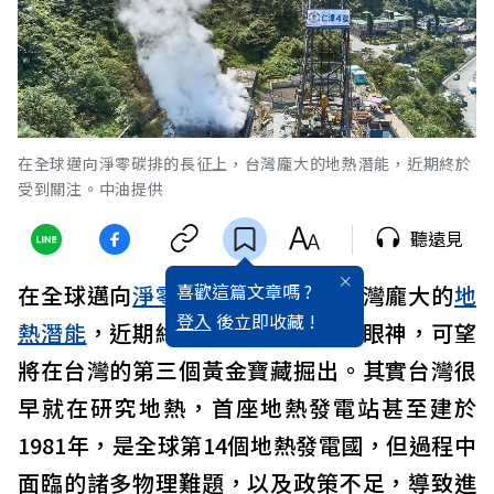
在全球邁向淨零碳排的長征上，台灣龐大的地熱潛能，近期終於
受到關注。中油提供
聽遠見
喜歡這篇文章嗎 ?
在全球邁向
淨零碳排
的長征上，台灣龐大的
地
登入
後立即收藏 !
熱潛能
，近期終於迎來政府關愛的眼神，可望
將在台灣的第三個黃金寶藏掘出。其實台灣很
早就在研究地熱，首座地熱發電站甚至建於
1981年，是全球第14個地熱發電國，但過程中
面臨的諸多物理難題，以及政策不足，導致進