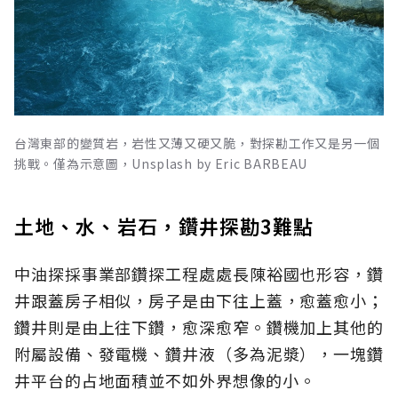
台灣東部的變質岩，岩性又薄又硬又脆，對探勘工作又是另一個
挑戰。僅為示意圖，Unsplash by Eric BARBEAU
土地、水、岩石，鑽井探勘3難點
中油探採事業部鑽探工程處處長陳裕國也形容，鑽
井跟蓋房子相似，房子是由下往上蓋，愈蓋愈小；
鑽井則是由上往下鑽，愈深愈窄。鑽機加上其他的
附屬設備、發電機、鑽井液（多為泥漿），一塊鑽
井平台的占地面積並不如外界想像的小。