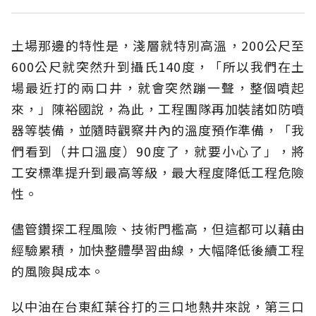
土場那邊的特性是，淺層就特別高溫，200公尺至
600公尺就突然升到攝氏140度，「所以我們在土
場最近打的兩口井，就會突然蹦一聲，整個噴起
來，」陳裕國說，為此，工程團隊再加裝諸如防噴
器等裝備，並隨時觀察井內的溫度預作準備，「我
們看到（井口溫度）90度了，就要小心了」，將
工安標準提升到最高等級，最大程度降低工程危險
性。
儘管鑽探工程風險、技術門檻高，但這都可以藉由
經驗累積，加快整體學習曲線，大幅降低後續工程
的風險與成本。
以中油在台東紅葉谷打的三口地熱井來說，第三口