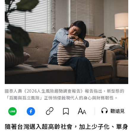
國泰人壽《2026人生風險趨勢調查報告》報告指出，新型態的
「孤獨與孤立風險」正悄悄侵蝕現代人的身心與財務韌性。
聽遠見
隨著台灣邁入超高齡社會，加上少子化、單身