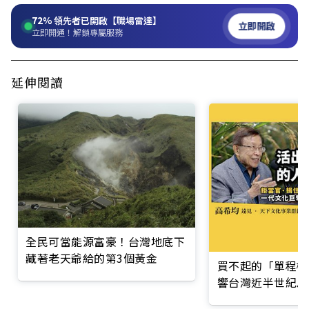
72%
領先者已開啟【職場雷達】
立即開啟
立即開通！解鎖專屬服務
延伸閱讀
全民可當能源富豪！台灣地底下
藏著老天爺給的第3個黃金
買不起的「單程機
響台灣近半世紀思