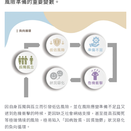
風險準備的重要變數。
因自身孤獨與孤立而引發低估風險，並在風險應變準備不足且又
遇到危機衝擊的時候，更因缺乏社會網絡支撐，甚至提高孤獨死
等極端情境的風險，極易陷入「因病致貧、因貧致鬱」狀況惡化
的負向循環。