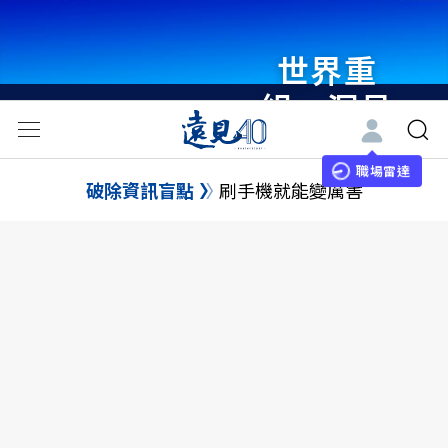
世界重
組・洞見
未來 與
世界領袖
職場雷達
破除資訊盲點
刷手機就能變厲害
同行