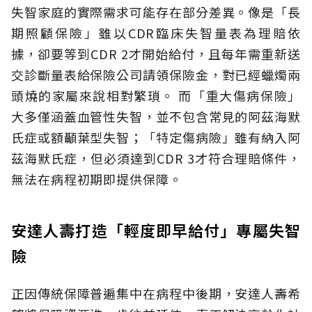
失智家庭的實際需求可能存在部分差異。像是「長
期照顧保險」雖以CDR臨床失智量表為理賠依
據，卻要等到CDR 2才開始給付，且每年需重新送
交診斷量表給保險公司請領保險金，對已經蠟燭兩
頭燒的家屬來說相對繁瑣。
而「重大傷病保險」
大多僅涵蓋血管性失智，並不包含常見的阿茲海默
氏症或額顳葉型失智；「特定傷病險」雖有納入阿
茲海默氏症，但必須達到CDR 3才符合理賠條件，
無法在病程初期即提供保障。
安達人壽打造「輕度即早給付」專屬失智
險
正因傳統保障普遍集中在病程中後期，安達人壽希