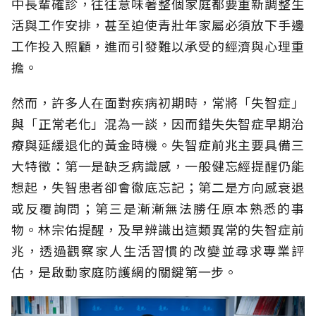
中長輩確診，往往意味著整個家庭都要重新調整生
活與工作安排，甚至迫使青壯年家屬必須放下手邊
工作投入照顧，進而引發難以承受的經濟與心理重
擔。
然而，許多人在面對疾病初期時，常將「失智症」
與「正常老化」混為一談，因而錯失失智症早期治
療與延緩退化的黃金時機。失智症前兆主要具備三
大特徵：第一是缺乏病識感，一般健忘經提醒仍能
想起，失智患者卻會徹底忘記；第二是方向感衰退
或反覆詢問；第三是漸漸無法勝任原本熟悉的事
物。林宗佑提醒，及早辨識出這類異常的失智症前
兆，透過觀察家人生活習慣的改變並尋求專業評
估，是啟動家庭防護網的關鍵第一步。