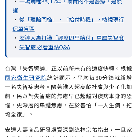
•
一場病程8到12年，最貴的不是醫療，是照
護
•
從「理賠門檻」、「給付時機」，檢視現行
保單盲區
•
安達人壽打造「輕度即早給付」專屬失智險
•
失智症 必看重點Q&A
台灣「失智警鐘」正以前所未有的速度快轉。根據
國家衛生研究院
統計顯示，平均每30分鐘就新增
一名失智症患者。隨著進入超高齡社會與少子化加
劇，民眾對失智症的焦慮早已超越對疾病本身的恐
懼，更深層的集體焦慮，在於害怕「一人生病，拖
垮全家」。
安達人壽商品研發處資深副總林宗佑指出，一旦家