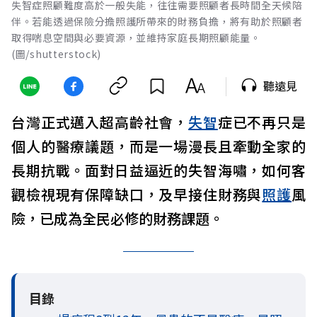
失智症照顧難度高於一般失能，往往需要照顧者長時間全天候陪
伴。若能透過保險分擔照護所帶來的財務負擔，將有助於照顧者
取得喘息空間與必要資源，並維持家庭長期照顧能量。
(圖/shutterstock)
聽遠見
台灣正式邁入超高齡社會，
失智
症已不再只是
個人的醫療議題，而是一場漫長且牽動全家的
長期抗戰。面對日益逼近的失智海嘯，如何客
觀檢視現有保障缺口，及早接住財務與
照護
風
險，已成為全民必修的財務課題。
目錄