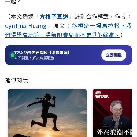
一起。
（本文透過「
方格子直送
」計劃合作轉載，作者：
Cynthia Huang
，原文：
斜槓是一場馬拉松，我
們得學會玩這一場無限賽局而不是爭個輸贏。
）
72%
領先者已開啟【職場雷達】
立即開啟
立即開通！解鎖專屬服務
延伸閱讀