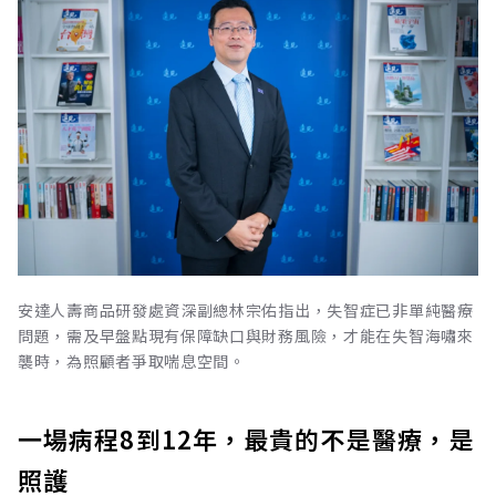
安達人壽商品研發處資深副總林宗佑指出，失智症已非單純醫療
問題，需及早盤點現有保障缺口與財務風險，才能在失智海嘯來
襲時，為照顧者爭取喘息空間。
一場病程8到12年，最貴的不是醫療，是
照護