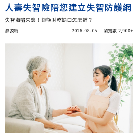
人壽失智險陪您建立失智防護網
失智海嘯來襲！鉅額財務缺口怎麼補？
游姿穎
2026-08-05
瀏覽數
2,900+