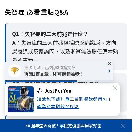
失智症 必看重點Q&A
Q1：失智症的三大前兆是什麼？
A：
失智症的三大前兆包括缺乏病識感、方向
感衰退或反覆詢問，以及漸漸無法勝任原本熟
悉的事物。
×
最後衝刺：已閱讀2/3篇文章
再讀1篇文章，即可解鎖抽獎！
Q2：
失智症患者的平均病程有多長？
Just For You
A：
失智症患者的平均病程約為8至12年，期間
知識包下載》重工業到餐飲都用AI！
需要長期的照護與財務支出。
產業降本增效全攻略
Q3：
傳統失智相關保單的保障盲點是什麼？
40 週年盛大開啟！享限定優惠與獨家好禮