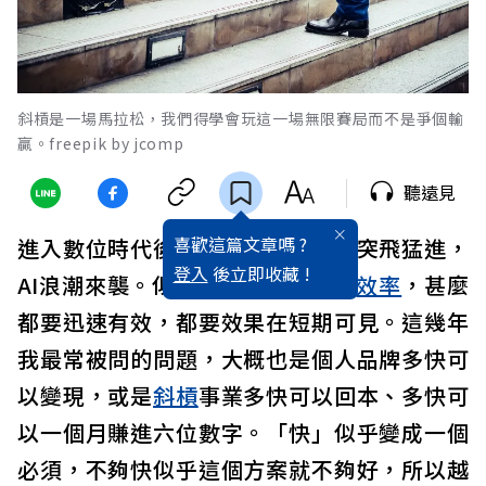
斜槓是一場馬拉松，我們得學會玩這一場無限賽局而不是爭個輸
贏。freepik by jcomp
聽遠見
喜歡這篇文章嗎 ?
進入數位時代後，尤其這幾年科技突飛猛進，
登入
後立即收藏 !
AI浪潮來襲。似乎，甚麼都要追求
效率
，甚麼
都要迅速有效，都要效果在短期可見。這幾年
我最常被問的問題，大概也是個人品牌多快可
以變現，或是
斜槓
事業多快可以回本、多快可
以一個月賺進六位數字。「快」似乎變成一個
必須，不夠快似乎這個方案就不夠好，所以越