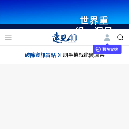
世界重
組・洞見
未來 與
世界領袖
職場雷達
破除資訊盲點
刷手機就能變厲害
同行