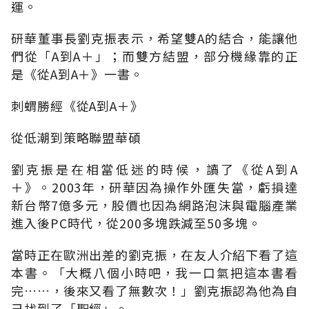
運。
研華董事長劉克振表示，希望雙A的結合，能讓他
們從「A到A＋」；而雙方結盟，部分機緣靠的正
是《從A到A＋》一書。
刺蝟勝經《從A到A＋》
從低潮到策略聯盟華碩
劉克振是在相當低迷的時候，讀了《從A到A
＋》。2003年，研華因為操作外匯失當，虧損達
新台幣7億多元，股價也因為網路泡沫與電腦產業
進入後PC時代，從200多塊跌減至50多塊。
當時正在歐洲出差的劉克振，在友人介紹下看了這
本書。「大概八個小時吧，我一口氣把這本書看
完……，後來又看了無數次！」劉克振認為他為自
己找到了「聖經」。