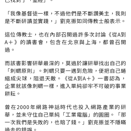
「我像基督徒一樣，不過他們是不斷讚美主，我則
是不斷研讀並實踐，」劉克振如同傳教士般表示。
這位傳教士，也在內部召開過許多次討論《從A到
A＋》的讀書會，包含在北京與上海，都曾召開
過。
而該書影響研華最深的，莫過於讓研華找出自己的
「刺蝟原則」。刺蝟只要一遇到危險，便把自己蜷
縮成尖球，阻退天敵。《從A到A＋》一書認為，
企業就該像刺蝟一樣，進入單純卻牢不可破的事業
耕耘。
曾在2000年網路神話時代也投入網路產業的研
華，並未守住自己單純「工業電腦」的圓圈。「那
一次我們是失敗的，也賠了錢。」劉克振並不隱瞞
過去的錯誤。