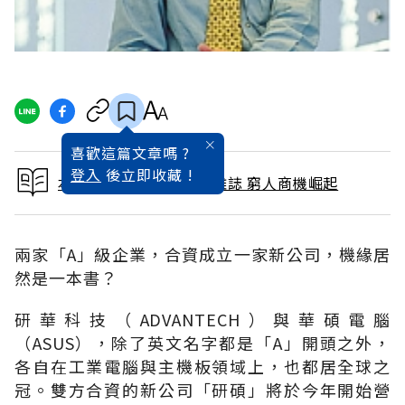
喜歡這篇文章嗎 ?
登入
後立即收藏 !
本文出自 2006 / 1月號雜誌 窮人商機崛起
兩家「A」級企業，合資成立一家新公司，機緣居
然是一本書？
研華科技（ADVANTECH）與華碩電腦
（ASUS），除了英文名字都是「A」開頭之外，
各自在工業電腦與主機板領域上，也都居全球之
冠。雙方合資的新公司「研碩」將於今年開始營