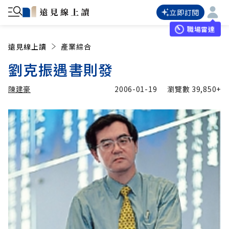
立即訂閱
職場雷達
遠見線上讀
產業綜合
劉克振遇書則發
陳建豪
2006-01-19
瀏覽數
39,850+
加入追蹤
陳建豪