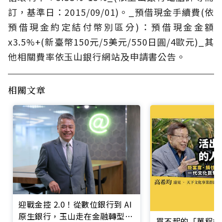
訂，基準日：2015/09/01)。_預借現金手續費(依
預借現金約定結付幣別區分)：預借現金金額
x3.5%+(新臺幣150元/5美元/550日圓/4歐元)_其
他相關費率依玉山銀行網站及申請書公告。
相關文章
迎戰金控 2.0！從數位銀行到 AI
原生銀行，玉山走在金融轉型最
買不起的「單程機