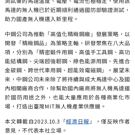
測試後的馬達溫度、電壓、電流也極穩定，使用該
馬達的無人機已於近期順利通過國防部驗證測試，
助力國產無人機邁入新里程。
中鋼公司為推動「高值化精緻鋼廠」發展策略，以
開發「精緻鋼品」為策略主軸，研發聚焦在八大品
項，分別為「精密鍛件用鋼、高值手工具鋼、高功
能結構鋼、尖端超強韌鋼、綠色能源用鋼、先進合
金碳鋼、跨世代車用鋼、超能效電磁鋼」。展望未
來，中鋼公司未來除了將持續與成大馬達中心及國
內相關廠商合作，除幫助國內廠商將無人機馬達運
於國防用途之外，也能大量應用於各種商業化市
場，打造出臺灣MIT無人機產業供應鏈。
本文轉載自2023.10.3「
經濟日報
」，僅反映作者
意見，不代表本社立場。