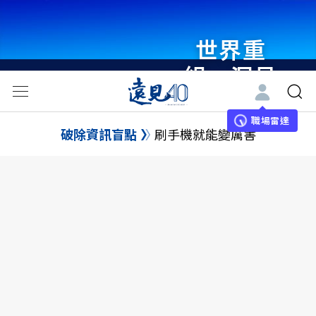
世界重
組・洞見
未來 與
世界領袖
職場雷達
破除資訊盲點
刷手機就能變厲害
同行