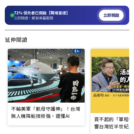
72%
領先者已開啟【職場雷達】
立即開啟
立即開通！解鎖專屬服務
延伸閱讀
不輸美軍「航母守護神」！台灣
無人機降船技術強，還懂AI
買不起的「單程機
響台灣近半世紀思