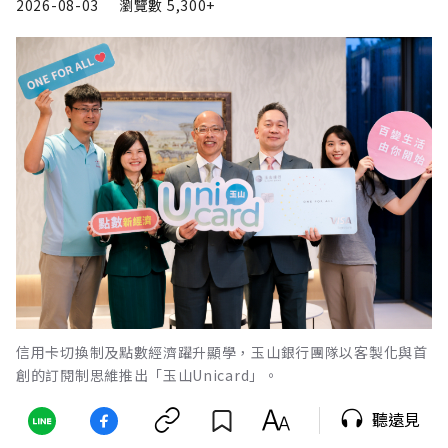
2026-08-03
瀏覽數
5,300+
信用卡切換制及點數經濟躍升顯學，玉山銀行團隊以客製化與首
創的訂閱制思維推出「玉山Unicard」。
聽遠見