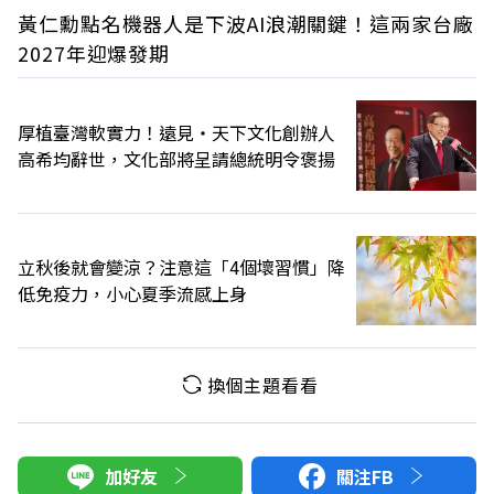
黃仁勳點名機器人是下波AI浪潮關鍵！這兩家台廠
2027年迎爆發期
厚植臺灣軟實力！遠見‧天下文化創辦人
高希均辭世，文化部將呈請總統明令褒揚
立秋後就會變涼？注意這「4個壞習慣」降
低免疫力，小心夏季流感上身
換個主題看看
加好友
關注FB