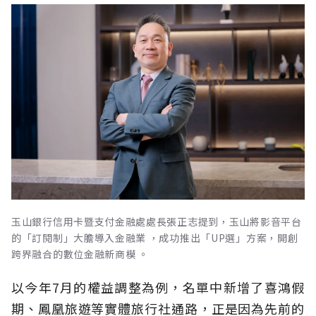
玉山銀行信用卡暨支付金融處處長張正志提到，玉山將影音平台
的「訂閱制」大膽導入金融業 ，成功推出「UP選」方案，開創
跨界融合的數位金融新商模 。
以今年7月的權益調整為例，名單中新增了喜鴻假
期、鳳凰旅遊等實體旅行社通路，正是因為先前的