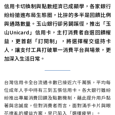
信用卡切換制與點數經濟已成顯學，各家銀行
紛紛搶進布局生態圈，比拚的多半是回饋比例
與通路數量。玉山銀行卻另闢蹊徑，推出「玉
山Unicard」信用卡，主打消費者自選回饋權
益，更首創「訂閱制」，將選擇權交還持卡
人，讓支付工具打破單一消費平台與場景，更
加深入生活日常。
台灣信用卡全台流通卡數已接近六千萬張，平均每
位成年人手中持有三到五張信用卡。各大銀行雖紛
紛推出專屬消費回饋及點數機制，藉此提升用戶黏
著與忠誠度，但對消費者而言，面對滿手卡片與眼
花撩亂的權益方案，早已陷入「選擇疲勞」。