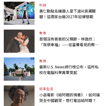
科技
黃仁勳點名機器人是下波AI浪潮關
鍵！這兩家台廠2027年迎爆發期
教育
首個沒有爸爸的父親節，林逸欣：
「我很幸福」——從富養看見的教養
課
教育
最新U.S. News排行榜公布，這所私
校在電腦科學異軍突起
好享生活
小品電影《給阿嬤的情書》，如何逼
哭全中國觀眾，想打電話給阿嬤？