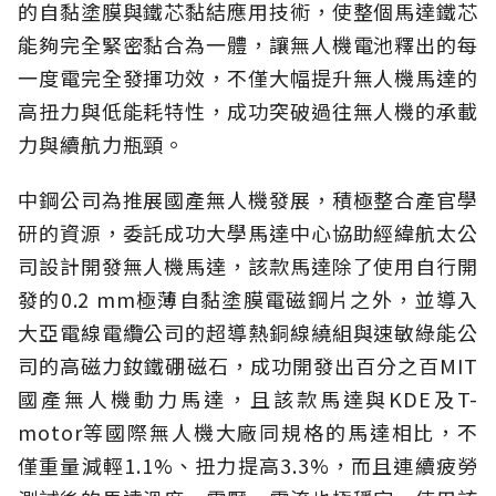
的自黏塗膜與鐵芯黏結應用技術，使整個馬達鐵芯
能夠完全緊密黏合為一體，讓無人機電池釋出的每
一度電完全發揮功效，不僅大幅提升無人機馬達的
高扭力與低能耗特性，成功突破過往無人機的承載
力與續航力瓶頸。
中鋼公司為推展國產無人機發展，積極整合產官學
研的資源，委託成功大學馬達中心協助經緯航太公
司設計開發無人機馬達，該款馬達除了使用自行開
發的0.2 mm極薄自黏塗膜電磁鋼片之外，並導入
大亞電線電纜公司的超導熱銅線繞組與速敏綠能公
司的高磁力釹鐵硼磁石，成功開發出百分之百MIT
國產無人機動力馬達，且該款馬達與KDE及T-
motor等國際無人機大廠同規格的馬達相比，不
僅重量減輕1.1%、扭力提高3.3%，而且連續疲勞