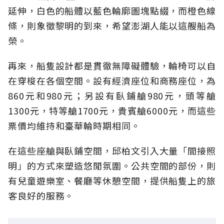
延伸，白色的船體以藍色輪廓圖塊點綴，而橙色線
條，則象徵黎明的到來，希望澎湖人能以這艘船為
榮。
再來，船隻設計都是貫徹無障礙體驗，輪椅可以自
在穿梭在各個空間。設有經濟座位和商務座位，為
860元和980元；另設有臥鋪艙980元，頭等艙
1300元，特等艙1700元，貴賓艙6000元，而這些
票價均維持和臺華輪時期相同。
在這些座艙與臥鋪空間，邱柏文引入大量「間接照
明」的方式來塑造悠閒氛圍。公共空間的部份，則
有兒童遊樂室、餐廳等休憩空間，提供船隻上的旅
客良好的服務。