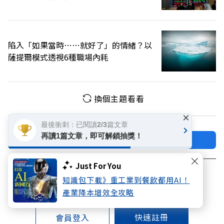
陷入「如果當時……就好了」的情緒？以
薩提爾模式透視6種職場內耗
換個主題看看
×
最後衝刺：已閱讀2/3篇文章
再讀1篇文章，即可解鎖抽獎！
加好友
關注FB
Just For You
登入網站會員
知識包下載》重工業到餐飲都用AI！
享受更多個人化的會員服務
產業降本增效全攻略
快速註冊
會員登入