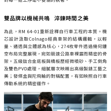
雙品牌以機械共鳴 淬鍊時間之美
為此，RM 64-01重新詮釋自行車工程的本質。機
芯設計汲取Colnago經典車架的結構邏輯，以輕
量、通透與立體感為核心，274枚零件透過幾何鏤
空布局完整展現，宛如競速公路車裸露而精密的骨
架。五級鈦合金底板與橋板歷經微噴砂、手工倒角
及雙色PVD處理，細膩層次映襯出高級製錶工藝之
美；發條盒與陀飛輪的對稱配置，有如映照自行車
傳動系統的精密運作。