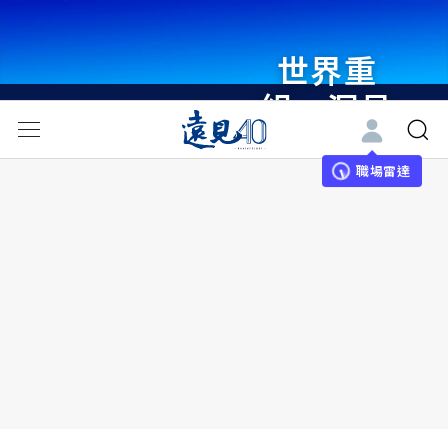
世界重
組・洞見
未來 與
世界領袖
職場雷達
同行