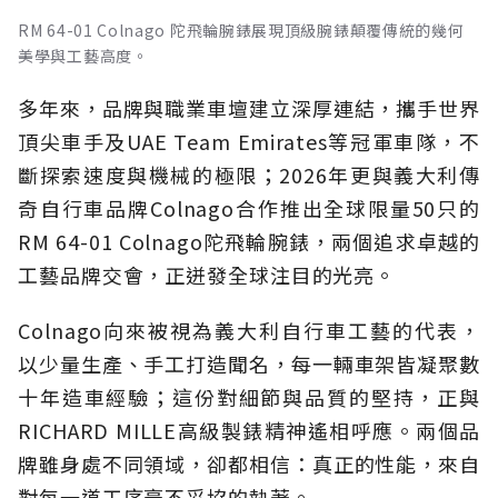
RM 64-01 Colnago 陀飛輪腕錶展現頂級腕錶顛覆傳統的幾何
美學與工藝高度。
多年來，品牌與職業車壇建立深厚連結，攜手世界
頂尖車手及UAE Team Emirates等冠軍車隊，不
斷探索速度與機械的極限；2026年更與義大利傳
奇自行車品牌Colnago合作推出全球限量50只的
RM 64-01 Colnago陀飛輪腕錶，兩個追求卓越的
工藝品牌交會，正迸發全球注目的光亮。
Colnago向來被視為義大利自行車工藝的代表，
以少量生產、手工打造聞名，每一輛車架皆凝聚數
十年造車經驗；這份對細節與品質的堅持，正與
RICHARD MILLE高級製錶精神遙相呼應。兩個品
牌雖身處不同領域，卻都相信：真正的性能，來自
對每一道工序毫不妥協的執著。