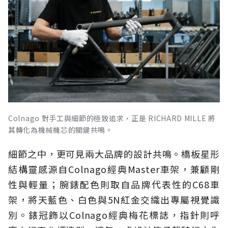
Colnago 對手工與細節的極致追求，正是 RICHARD MILLE 將
其轉化為機械機芯的關鍵共鳴。
細節之中，更可見兩大品牌的設計共鳴。橋板星形
結構靈感源自Colnago經典Master車架，兼顧剛
性與輕量；腕錶配色則取自品牌代表性的C68車
架，將天藍色、白色與5N紅金交織出專屬視覺識
別。錶冠飾以Colnago經典梅花標誌，指針則呼