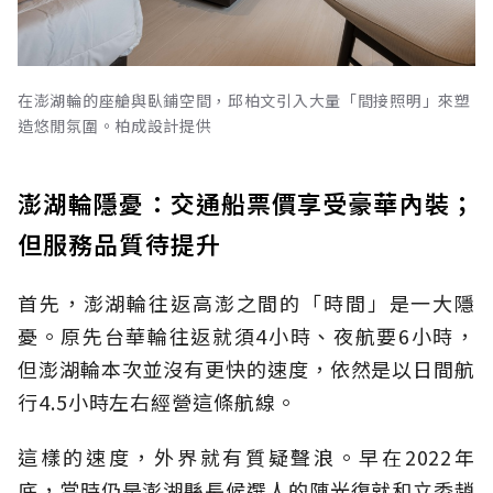
在澎湖輪的座艙與臥鋪空間，邱柏文引入大量「間接照明」來塑
造悠閒氛圍。柏成設計提供
澎湖輪隱憂：交通船票價享受豪華內裝；
但服務品質待提升
首先，澎湖輪往返高澎之間的「時間」是一大隱
憂。原先台華輪往返就須4小時、夜航要6小時，
但澎湖輪本次並沒有更快的速度，依然是以日間航
行4.5小時左右經營這條航線。
這樣的速度，外界就有質疑聲浪。早在2022年
底，當時仍是澎湖縣長候選人的陳光復就和立委趙