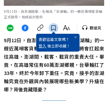
9月12日，自澎湖啟航、名稱為「澎湖輪」的一艘近萬噸客貨輪
正式啟用。柏成設計提供
聽遠見
喜歡這篇文章嗎 ?
9月12日，自澎湖啟航、名稱為「澎湖輪」的一
登入
後立即收藏 !
艘近萬噸客貨輪正式啟用！這艘船將會扛起來
往高雄、澎湖間，載客、載貨的重責大任。畢
竟，在高雄常住有60萬澎湖鄉親，台華輪扛了
33年，終於今年卸下重任。究竟，接手的澎湖
輪究竟在外觀與內裝展現哪些新美學？升級在
哪？背後竟藏隱憂？