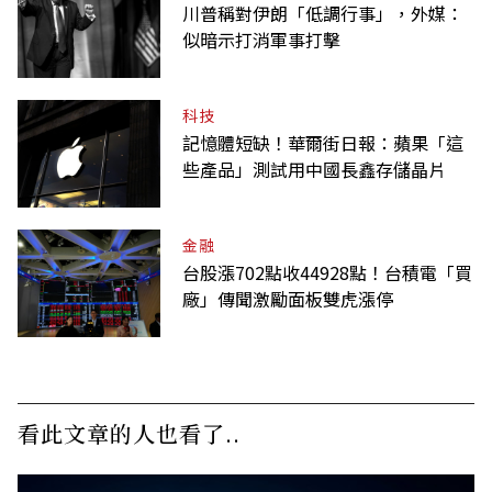
川普稱對伊朗「低調行事」，外媒：
似暗示打消軍事打擊
科技
記憶體短缺！華爾街日報：蘋果「這
些產品」測試用中國長鑫存儲晶片
金融
台股漲702點收44928點！台積電「買
廠」傳聞激勵面板雙虎漲停
看此文章的人也看了..