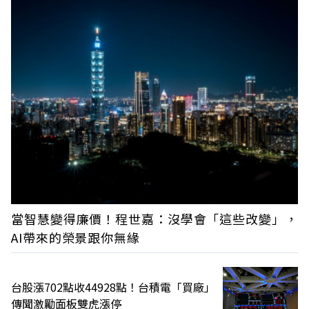
當智慧變得廉價！程世嘉：沒學會「這些改變」，
AI帶來的榮景跟你無緣
台股漲702點收44928點！台積電「買廠」
傳聞激勵面板雙虎漲停