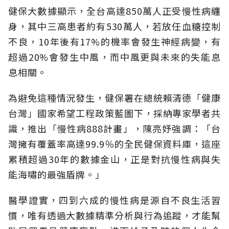
健保大數據顯示，全台高達850萬人正受慢性病纏
身，其中三高患者約有530萬人，若放任血糖控制
不良，10年後有17%的機率會發生神經病變，有
超過20%會發生中風，而中風更與未來的失能息
息相關。
為避免這種情況發生，健保署在總統賴清德「健康
台灣」國家希望工程政策藍圖下，採納專家學者共
識，推出「慢性病888計畫」，陳亮妤強調：「台
灣擁有覆蓋率高達99.9％的全民健保資料庫，這座
累積超過30年的數據金山，正是對抗慢性病與失
能海嘯的最強盾牌。」
醫學證實，四到六成的慢性病是源自不良生活習
慣，唯有透過大數據精準分析與行為追蹤，才能幫