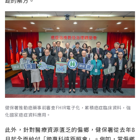
距的解方。
健保署推動癌藥事前審查FHIR電子化，累積癌症臨床資料，強
化國家癌症資料應用。
此外，針對醫療資源匱乏的偏鄉，健保署從去年8
月起全面給付「跨專科遠距照會」。例如，當偏鄉