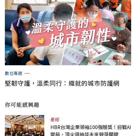
數位專題
堅韌守護，溫柔同行：織就的城市防護網
你可能感興趣
產經
HBR台灣企業領袖100強贈獎！迎戰AI
變局，頂尖領袖談未來競爭關鍵