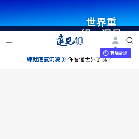
世界重
組・洞見
未來 與
世界領袖
職場雷達
練就底氣沉澱
你看懂世界了嗎？
同行