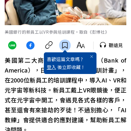
美國銀行的新員工以VR參與培訓課程。取自《彭博社》
聽遠見
喜歡這篇文章嗎 ?
美國第二大商業銀行的美國銀行（Bank of
登入
後立即收藏 !
America），日前推出「沉浸式培訓計畫」，
在2000位新員工的培訓課程中，導入AI、VR和
元宇宙等新科技。新員工戴上VR眼鏡後，便正
式在元宇宙中開工，會遇見各式各樣的客戶，
甚至還會有來搶劫的歹徒！不過別擔心，「AI
教練」會提供適合的應對建議，幫助新員工解
決問題。