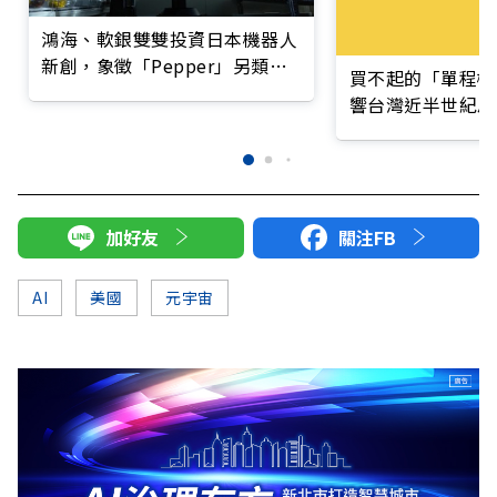
鴻海、軟銀雙雙投資日本機器人
新創，象徵「Pepper」另類復
買不起的「單程機
活？
響台灣近半世紀思
加好友
關注FB
AI
美國
元宇宙