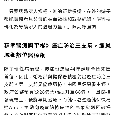
「只要透過家人授權，無論距離多遠，在外的遊子
都能隨時看見父母的抽血數據和就醫紀錄，讓科技
轉化為守護家人的溫暖力量，」陳亮妤強調。
精準醫療與平權》癌症防治三支箭，織就
城鄉數位醫療網
除了慢性病治理，癌症也連續44年蟬聯全國死因
首位，因此，衛福部與健保署積極射出癌症防治三
支箭。第一支箭是癌症篩檢，由國民健康署主導，
政府公務預算從28億大幅提升至68億，一旦篩檢
發現罹癌，便能早期治療。而健保署透過健保快易
通App，主動向癌症篩檢陽性的民眾發送回診提
醒，亦針對有數位落差的國人名單回饋給原診斷醫