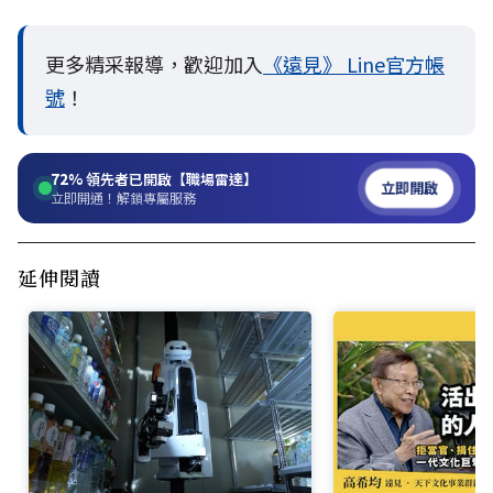
更多精采報導，歡迎加入
《遠見》 Line官方帳
號
！
72%
領先者已開啟【職場雷達】
立即開啟
立即開通！解鎖專屬服務
延伸閱讀