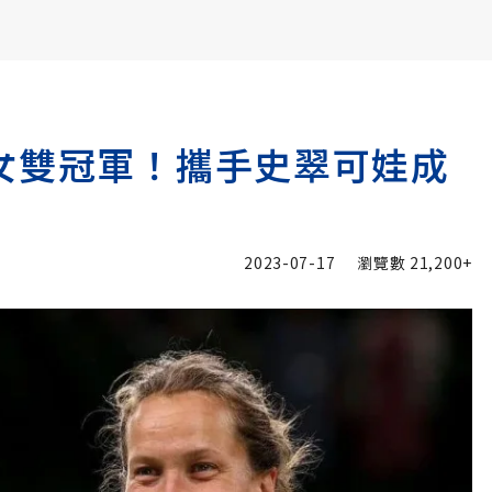
書6選3 特價 3,980 元
女雙冠軍！攜手史翠可娃成
2023-07-17
瀏覽數
21,200+