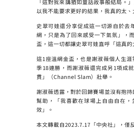
「這對我來講猶如童話故事般結局。」
以我不能要求更好的結果，我真的太、
史翠可娃還分享促成這一切源自於去
網，只是為了回來感受一下氣氛」，
盃，這一切都讓史翠可娃直呼「這真的
這1座溫網金盃，也是謝淑薇個人生涯
季18連勝，而謝淑薇還完成另1項成
貫」（Channel Slam）壯舉。
謝淑薇透露，對於回歸賽場並沒有抱持
幫助，「我喜歡在球場上自由自在，
效」。
本文轉載自
2023.7.17
「中央社」
，僅