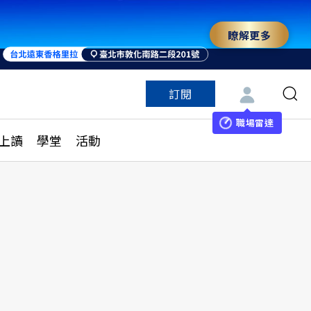
瞭解更多
訂閱
特色頻道
訂閱
見線上讀
ESG遠見
職場雷達
上讀
學堂
活動
多訂閱方案
城市學
刊購買
健康遠見
子報訂閱
華人精英論壇
享知識包
領導影響力學院