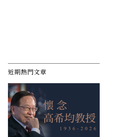
近期熱門文章
注成功：
黃韻玲對談吳念真！《人間
2
、可久、
條件一》黃金組合重聚，共
足
創台灣音樂劇產業鏈
賽
制