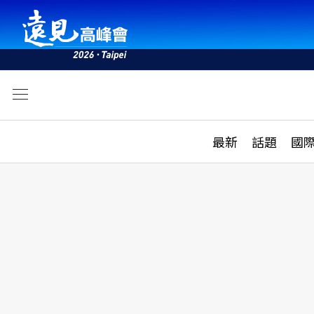
文
最新
最新
話題
國
雜誌目錄
活動
話題
AI
學堂
專題報導
科技
教育
遠見ON AIR
影音
合作