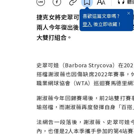
聽
喜歡這篇文章嗎 ?
捷克女將史翠可娃去年傳訊息邀請
登入
後立即收藏 !
兩人今年復出後僅花3個月，就奪得
大雙打組合。
史翠可娃（Barbora Strycova
搭檔謝淑薇也因傷缺席2022年賽事，
職業網球協會（WTA）巡迴賽馬德里
謝淑薇今年回歸賽場後，前2站雙打賽
瑜搭檔，而謝淑薇再度發揮自身「百搭
法網告一段落後，謝淑薇、史翠可娃
內，也僅是2人本季攜手參加的第4站賽