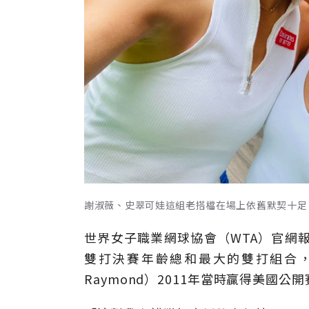
謝淑薇、史翠可娃這組老搭檔在場上依舊默契十足。取自
世界女子職業網球協會（WTA）官網
雙打決賽年齡總和最大的雙打組合，而美國
Raymond）2011年當時贏得美國公