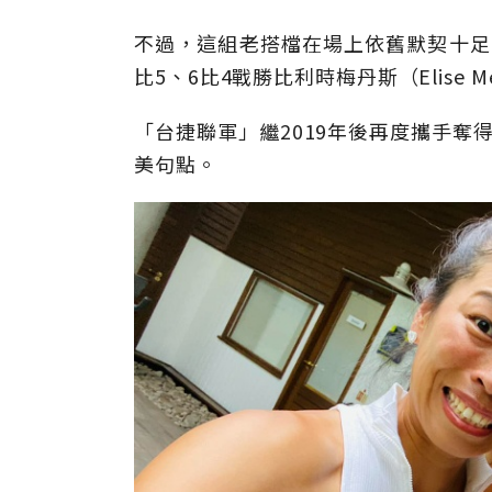
不過，這組老搭檔在場上依舊默契十足
比5、6比4戰勝比利時梅丹斯（Elise Me
「台捷聯軍」繼2019年後再度攜手奪
美句點。