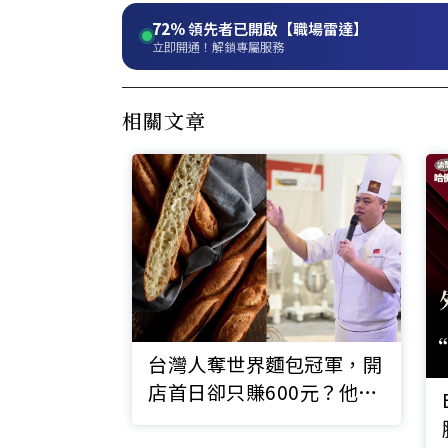
72%
領先者已開啟【職場雷達】
立即開通！解鎖專屬服務
相關文章
台灣人奪世界麵包冠軍，開
店首日卻只賺600元？他拚
翻身不靠「賣」麵包