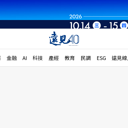
章
特輯
文章
大學升學、職涯攻略
遠
際
金融
AI
科技
產經
教育
民調
ESG
遠見線
國際
更
縣市施政調查全解析
金融
單
民調
產經
電
好享生活
獨
專欄