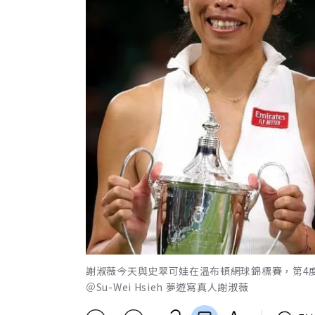
謝淑薇今天與史翠可娃在溫布頓網球錦標賽，第4
＠Su-Wei Hsieh 夢遊寫真人謝淑薇