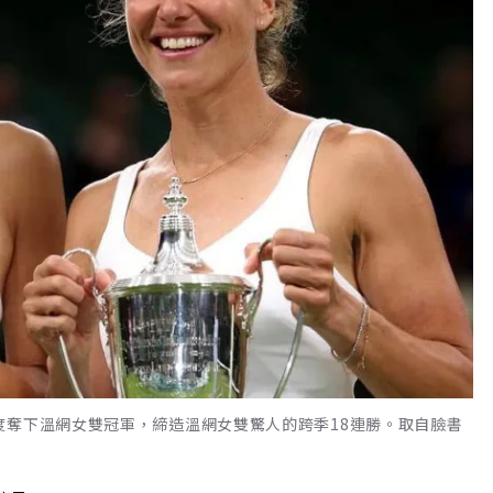
度奪下溫網女雙冠軍，締造溫網女雙驚人的跨季18連勝。取自臉書