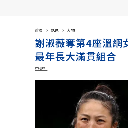
【遠見40週年慶】訂《遠見》贈實用家電3選1+暢銷好
首頁
話題
人物
謝淑薇奪第4座溫網
最年長大滿貫組合
中央社
加入追蹤
中央社