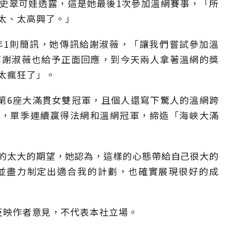
史翠可娃透露，這是她最後1次參加溫網賽事，「所
太、太高興了。」
年1則簡訊，她傳訊給謝淑薇，「讓我們嘗試參加溫
而謝淑薇也給予正面回應，到今天兩人拿著溫網的獎
太瘋狂了」。
第6座大滿貫女雙冠軍，且個人還寫下驚人的溫網跨
就，單季連續贏得法網和溫網冠軍，締造「海峽大滿
的太大的期望，她認為，這樣的心態帶給自己很大的
並盡力制定出適合我的計劃，也確實展現很好的成
反映作者意見，不代表本社立場。