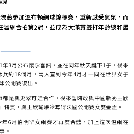
遠見
謝淑薇參加溫布頓網球錦標賽，重新感受氣氛，而
在溫網合拍第2冠，並成為大滿貫雙打年齡總和最
）在2021年3月公布懷孕喜訊，並在同年秋天誕下1子，後來
休兵約18個月，兩人直到今年4月才一同在世界女子
網球公開賽復出。
事都是與史翠可娃合作，後來暫時改與中國新秀王欣
」特質，與王欣瑜爆冷奪得法國公開賽女雙金盃。
今年6月伯明罕女網賽才再度合體，加上這次溫網在
事。