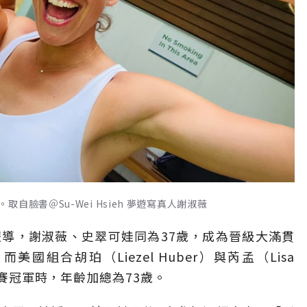
臉書＠Su-Wei Hsieh 夢遊寫真人謝淑薇
報導，謝淑薇、史翠可娃同為37歲，成為晉級大滿貫
組合胡珀（Liezel Huber）與芮孟（Lisa
開賽冠軍時，年齡加總為73歲。